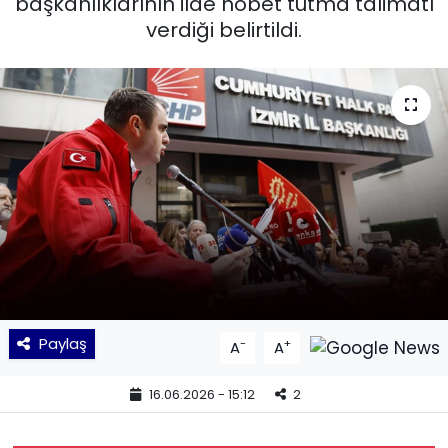
başkanlıklarının ilde nöbet tutma talimatı
verdiği belirtildi.
KÜLTÜR SANAT
MAGAZİN
POLİTİKA
SAĞLIK
Siyaset
SPOR
TEKNOLOJİ
Paylaş
-
+
A
A
Yaşam
16.06.2026 - 15:12
2
YEREL POLİTİKA