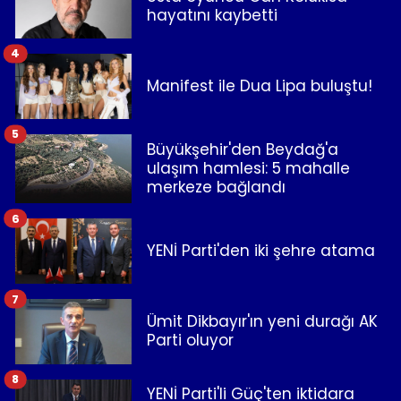
hayatını kaybetti
4
Manifest ile Dua Lipa buluştu!
5
Büyükşehir'den Beydağ'a
ulaşım hamlesi: 5 mahalle
merkeze bağlandı
6
YENİ Parti'den iki şehre atama
7
Ümit Dikbayır'ın yeni durağı AK
Parti oluyor
8
YENİ Parti'li Güç'ten iktidara