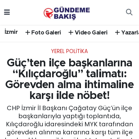
Ankara
Nöbetçi Eczaneler
İzmir
Foto Galeri
Video Galeri
Yazarl
Bilim Teknoloji
Hava Durumu
YEREL POLİTİKA
DÜNYA
Trafik Durumu
Güç’ten ilçe başkanlarına
EGE
Süper Lig Puan Durumu ve Fikstür
“Kılıçdaroğlu” talimatı:
Görevden alma ihtimaline
EĞİTİM
Tüm Manşetler
karşı ilde nöbet!
EKONOMİ
Son Dakika Haberleri
CHP İzmir İl Başkanı Çağatay Güç’ün ilçe
başkanlarıyla yaptığı toplantıda,
English News
Haber Arşivi
Kılıçdaroğlu idaresindeki MYK tarafından
görevden alınma kararına karşı tüm ilçe
GÜNCEL