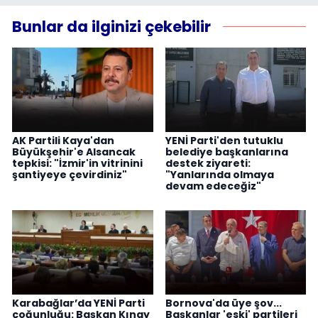
Bunlar da ilginizi çekebilir
AK Partili Kaya'dan
YENİ Parti'den tutuklu
Büyükşehir'e Alsancak
belediye başkanlarına
tepkisi: "İzmir'in vitrinini
destek ziyareti:
şantiyeye çevirdiniz"
"Yanlarında olmaya
devam edeceğiz"
Karabağlar’da YENİ Parti
Bornova'da üye şov...
çoğunluğu: Başkan Kınay
Başkanlar 'eski' partileri