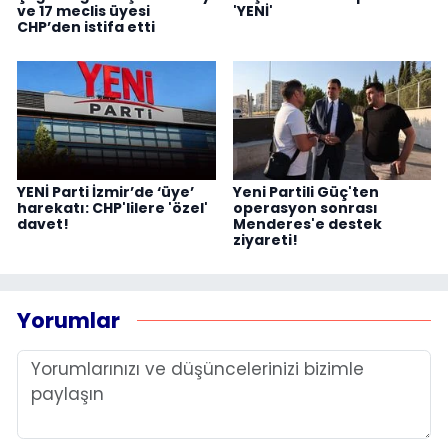
ve 17 meclis üyesi
'YENİ'
CHP’den istifa etti
YENİ Parti İzmir’de ‘üye’
Yeni Partili Güç'ten
harekatı: CHP'lilere 'özel'
operasyon sonrası
davet!
Menderes'e destek
ziyareti!
Yorumlar