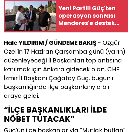
Yeni Partili Güç'ten
YEREL YÖNETİMLER
operasyon sonrası
Menderes'e destek
Yurt
ziyareti!
Hale YILDIRIM / GÜNDEME BAKIŞ -
Özgür
Özel’in 17 Haziran Çarşamba günü (yarın)
düzenleyeceği İl Başkanları toplantısına
katılmak için Ankara gidecek olan, CHP
İzmir İl Başkanı Çağatay Güç, bugün il
başkanlığında ilçe başkanlarıyla bir
araya geldi.
“İLÇE BAŞKANLIKLARI İLDE
NÖBET TUTACAK”
Güç’ün ilçe başkanlarıyla “Mutlak butlan”