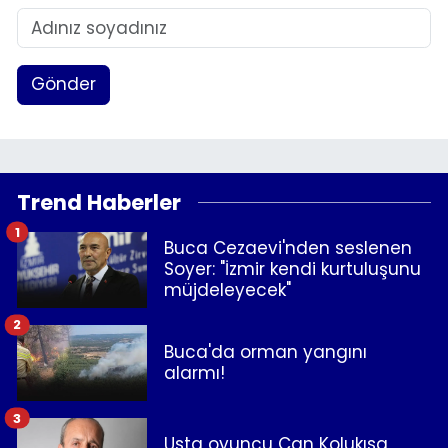
Gönder
Trend Haberler
1
Buca Cezaevi'nden seslenen
Soyer: "İzmir kendi kurtuluşunu
müjdeleyecek"
2
Buca'da orman yangını
alarmı!
3
Usta oyuncu Can Kolukısa