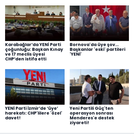
Karabağlar’da YENİ Parti
Bornova'da üye şov...
çoğunluğu: Başkan Kınay
Başkanlar 'eski' partileri
ve 17 meclis üyesi
'YENİ'
CHP’den istifa etti
YENİ Parti İzmir’de ‘üye’
Yeni Partili Güç'ten
harekatı: CHP'lilere 'özel'
operasyon sonrası
davet!
Menderes'e destek
ziyareti!