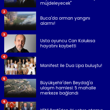
müjdeleyecek"
2
Buca'da orman yangını
alarmı!
3
Usta oyuncu Can Kolukısa
hayatını kaybetti
4
Manifest ile Dua Lipa buluştu!
5
Büyükşehir'den Beydağ'a
ulaşım hamlesi: 5 mahalle
merkeze bağlandı
6