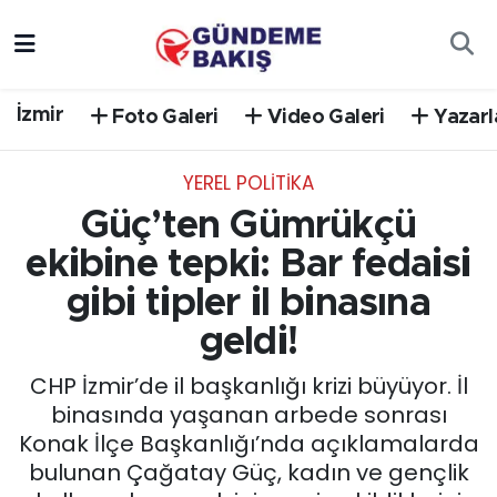
Ankara
Nöbetçi Eczaneler
İzmir
Foto Galeri
Video Galeri
Yazarl
Bilim Teknoloji
Hava Durumu
YEREL POLİTİKA
DÜNYA
Trafik Durumu
Güç’ten Gümrükçü
EGE
Süper Lig Puan Durumu ve Fikstür
ekibine tepki: Bar fedaisi
gibi tipler il binasına
EĞİTİM
Tüm Manşetler
geldi!
EKONOMİ
Son Dakika Haberleri
CHP İzmir’de il başkanlığı krizi büyüyor. İl
binasında yaşanan arbede sonrası
English News
Haber Arşivi
Konak İlçe Başkanlığı’nda açıklamalarda
bulunan Çağatay Güç, kadın ve gençlik
GÜNCEL