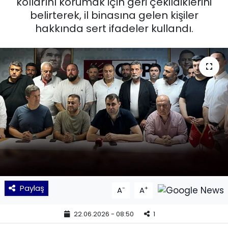
kollarını korumak için geri çekildiklerini
belirterek, il binasına gelen kişiler
KÜLTÜR SANAT
hakkında sert ifadeler kullandı.
MAGAZİN
POLİTİKA
SAĞLIK
Siyaset
SPOR
TEKNOLOJİ
Paylaş
-
+
A
A
Yaşam
22.06.2026 - 08:50
1
YEREL POLİTİKA