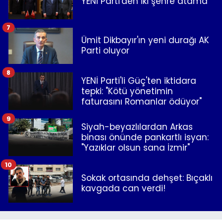
YENİ Parti'den iki şehre atama
7
Ümit Dikbayır'ın yeni durağı AK
Parti oluyor
8
YENİ Parti'li Güç'ten iktidara
tepki: "Kötü yönetimin
faturasını Romanlar ödüyor"
9
Siyah-beyazlılardan Arkas
binası önünde pankartlı isyan:
"Yazıklar olsun sana İzmir"
10
Sokak ortasında dehşet: Bıçaklı
kavgada can verdi!