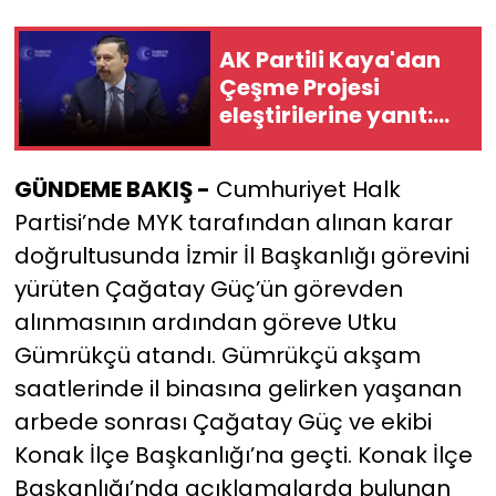
YEREL YÖNETİMLER
AK Partili Kaya'dan
Çeşme Projesi
Yurt
eleştirilerine yanıt:
Sizin alternatifiniz
ne?
GÜNDEME BAKIŞ -
Cumhuriyet Halk
Partisi’nde MYK tarafından alınan karar
doğrultusunda İzmir İl Başkanlığı görevini
yürüten Çağatay Güç’ün görevden
alınmasının ardından göreve Utku
Gümrükçü atandı. Gümrükçü akşam
saatlerinde il binasına gelirken yaşanan
arbede sonrası Çağatay Güç ve ekibi
Konak İlçe Başkanlığı’na geçti. Konak İlçe
Başkanlığı’nda açıklamalarda bulunan