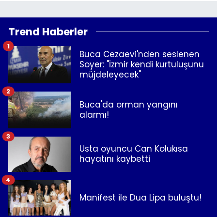
Trend Haberler
1
Buca Cezaevi'nden seslenen
Soyer: "İzmir kendi kurtuluşunu
müjdeleyecek"
2
Buca'da orman yangını
alarmı!
3
Usta oyuncu Can Kolukısa
hayatını kaybetti
4
Manifest ile Dua Lipa buluştu!