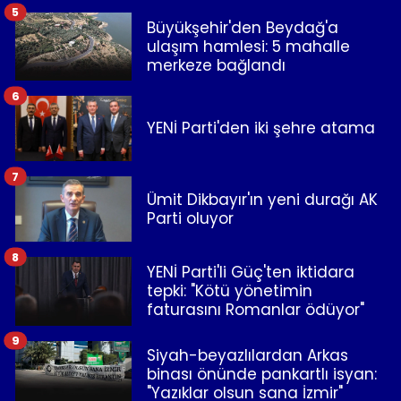
5
Büyükşehir'den Beydağ'a
ulaşım hamlesi: 5 mahalle
merkeze bağlandı
6
YENİ Parti'den iki şehre atama
7
Ümit Dikbayır'ın yeni durağı AK
Parti oluyor
8
YENİ Parti'li Güç'ten iktidara
tepki: "Kötü yönetimin
faturasını Romanlar ödüyor"
9
Siyah-beyazlılardan Arkas
binası önünde pankartlı isyan:
"Yazıklar olsun sana İzmir"