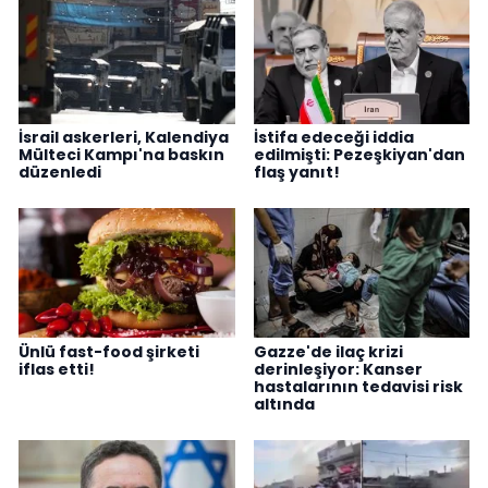
İsrail askerleri, Kalendiya
İstifa edeceği iddia
Mülteci Kampı'na baskın
edilmişti: Pezeşkiyan'dan
düzenledi
flaş yanıt!
Ünlü fast-food şirketi
Gazze'de ilaç krizi
iflas etti!
derinleşiyor: Kanser
hastalarının tedavisi risk
altında