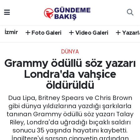
Ankara
Nöbetçi Eczaneler
İzmir
Foto Galeri
Video Galeri
Yazarl
Bilim Teknoloji
Hava Durumu
DÜNYA
DÜNYA
Trafik Durumu
Grammy ödüllü söz yazarı
EGE
Süper Lig Puan Durumu ve Fikstür
Londra'da vahşice
öldürüldü
EĞİTİM
Tüm Manşetler
Dua Lipa, Britney Spears ve Chris Brown
EKONOMİ
Son Dakika Haberleri
gibi dünya yıldızlarına yazdığı şarkılarla
tanınan Grammy ödüllü söz yazarı Talay
English News
Haber Arşivi
Riley, Londra'da uğradığı bıçaklı saldırı
sonucu 35 yaşında hayatını kaybetti.
GÜNCEL
İngiltere'yi sarsan cinayetin ardından