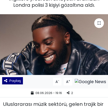
Londra polisi 3 kişiyi gözaltına aldı.
KÜLTÜR SANAT
MAGAZİN
POLİTİKA
SAĞLIK
Siyaset
SPOR
Paylaş
-
+
A
A
TEKNOLOJİ
08.06.2026 - 19:16
2
Yaşam
Uluslararası müzik sektörü, gelen trajik bir
YEREL POLİTİKA