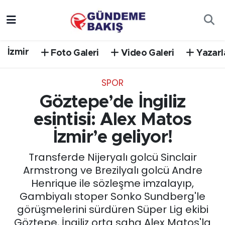
Ankara
Nöbetçi Eczaneler
İzmir
Foto Galeri
Video Galeri
Yazarl
Bilim Teknoloji
Hava Durumu
SPOR
DÜNYA
Trafik Durumu
Göztepe’de İngiliz
EGE
Süper Lig Puan Durumu ve Fikstür
esintisi: Alex Matos
İzmir’e geliyor!
EĞİTİM
Tüm Manşetler
Transferde Nijeryalı golcü Sinclair
EKONOMİ
Son Dakika Haberleri
Armstrong ve Brezilyalı golcü Andre
Henrique ile sözleşme imzalayıp,
English News
Haber Arşivi
Gambiyalı stoper Sonko Sundberg'le
görüşmelerini sürdüren Süper Lig ekibi
GÜNCEL
Göztepe, İngiliz orta saha Alex Matos'la