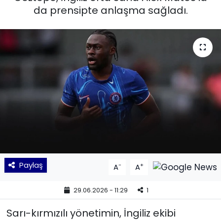
da prensipte anlaşma sağladı.
KÜLTÜR SANAT
MAGAZİN
POLİTİKA
SAĞLIK
Siyaset
SPOR
Paylaş
-
+
A
A
TEKNOLOJİ
29.06.2026 - 11:29
1
Yaşam
Sarı-kırmızılı yönetimin, İngiliz ekibi
YEREL POLİTİKA