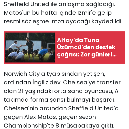
Sheffield United ile anlaşma sağladığı,
Matos'un bu hafta içinde İzmir'e gelip
YEREL YÖNETİMLER
resmi sözleşme imzalayacağı kaydedildi.
Yurt
Altay'da Tuna
Üzümcü'den destek
çağrısı: Zor günleri
geride bırakacağız
Norwich City altyapısından yetişen,
ardından İngiliz devi Chelsea'ye transfer
olan 21 yaşındaki orta saha oyuncusu, A
takımda forma şansı bulmayı başardı.
Chelsea'nin ardından Sheffield United'a
geçen Alex Matos, geçen sezon
Championship'te 8 müsabakaya çıktı.