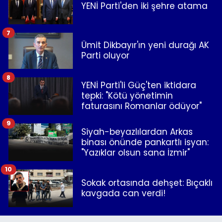
YENİ Parti'den iki şehre atama
7
Ümit Dikbayır'ın yeni durağı AK
Parti oluyor
8
YENİ Parti'li Güç'ten iktidara
tepki: "Kötü yönetimin
faturasını Romanlar ödüyor"
9
Siyah-beyazlılardan Arkas
binası önünde pankartlı isyan:
"Yazıklar olsun sana İzmir"
10
Sokak ortasında dehşet: Bıçaklı
kavgada can verdi!