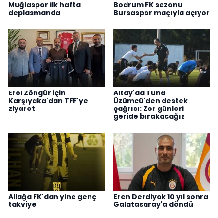
Muğlaspor ilk hafta
Bodrum FK sezonu
deplasmanda
Bursaspor maçıyla açıyor
Erol Zöngür için
Altay'da Tuna
Karşıyaka'dan TFF'ye
Üzümcü'den destek
ziyaret
çağrısı: Zor günleri
geride bırakacağız
Aliağa FK'dan yine genç
Eren Derdiyok 10 yıl sonra
takviye
Galatasaray'a döndü