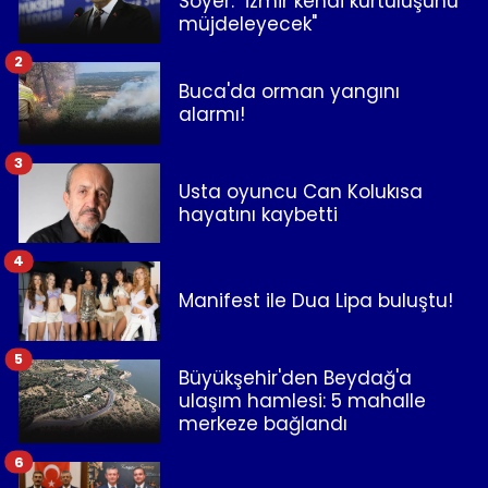
Soyer: "İzmir kendi kurtuluşunu
müjdeleyecek"
2
Buca'da orman yangını
alarmı!
3
Usta oyuncu Can Kolukısa
hayatını kaybetti
4
Manifest ile Dua Lipa buluştu!
5
Büyükşehir'den Beydağ'a
ulaşım hamlesi: 5 mahalle
merkeze bağlandı
6