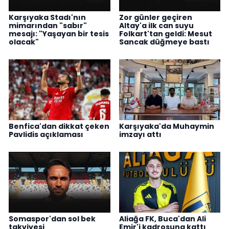
Karşıyaka Stadı'nın
Zor günler geçiren
mimarından "sabır"
Altay'a ilk can suyu
mesajı: "Yaşayan bir tesis
Folkart'tan geldi: Mesut
olacak"
Sancak düğmeye bastı
Benfica'dan dikkat çeken
Karşıyaka'da Muhaymin
Pavlidis açıklaması
imzayı attı
Somaspor'dan sol bek
Aliağa FK, Buca'dan Ali
takviyesi
Emir'i kadrosuna kattı