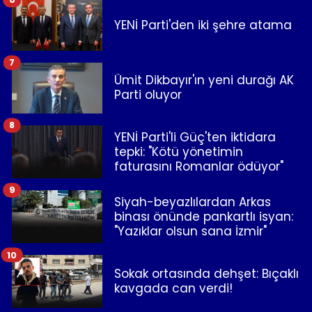
YENİ Parti'den iki şehre atama
7
Ümit Dikbayır'ın yeni durağı AK
Parti oluyor
8
YENİ Parti'li Güç'ten iktidara
tepki: "Kötü yönetimin
faturasını Romanlar ödüyor"
9
Siyah-beyazlılardan Arkas
binası önünde pankartlı isyan:
"Yazıklar olsun sana İzmir"
10
Sokak ortasında dehşet: Bıçaklı
kavgada can verdi!