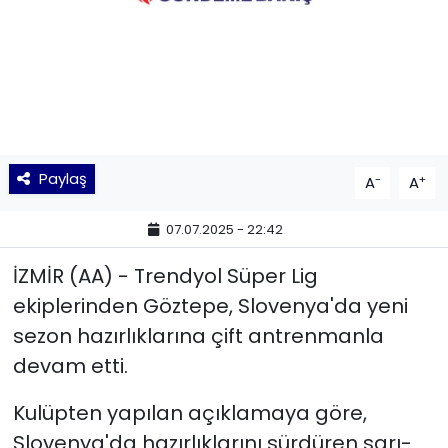
KÜLTÜR SANAT
MAGAZİN
POLİTİKA
Paylaş
-
+
A
A
SAĞLIK
07.07.2025 - 22:42
Siyaset
İZMİR (AA) - Trendyol Süper Lig
SPOR
ekiplerinden Göztepe, Slovenya'da yeni
sezon hazırlıklarına çift antrenmanla
TEKNOLOJİ
devam etti.
Yaşam
Kulüpten yapılan açıklamaya göre,
Slovenya'da hazırlıklarını sürdüren sarı-
YEREL POLİTİKA