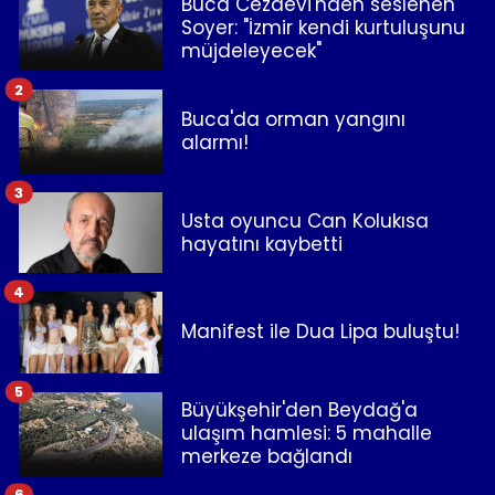
Buca Cezaevi'nden seslenen
Soyer: "İzmir kendi kurtuluşunu
müjdeleyecek"
2
Buca'da orman yangını
alarmı!
3
Usta oyuncu Can Kolukısa
hayatını kaybetti
4
Manifest ile Dua Lipa buluştu!
5
Büyükşehir'den Beydağ'a
ulaşım hamlesi: 5 mahalle
merkeze bağlandı
6