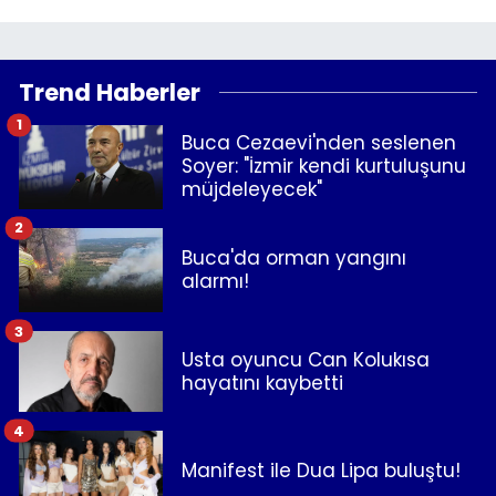
Trend Haberler
1
Buca Cezaevi'nden seslenen
Soyer: "İzmir kendi kurtuluşunu
müjdeleyecek"
2
Buca'da orman yangını
alarmı!
3
Usta oyuncu Can Kolukısa
hayatını kaybetti
4
Manifest ile Dua Lipa buluştu!