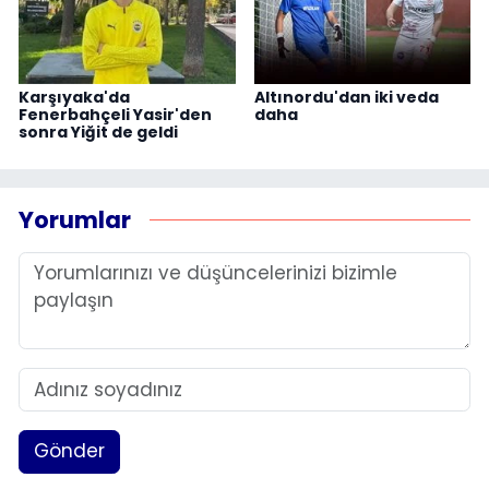
Karşıyaka'da
Altınordu'dan iki veda
Fenerbahçeli Yasir'den
daha
sonra Yiğit de geldi
Yorumlar
Gönder