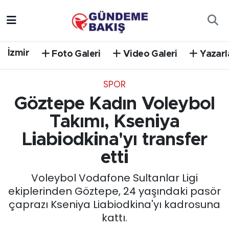
Ankara
Nöbetçi Eczaneler
İzmir
Foto Galeri
Video Galeri
Yazarl
Bilim Teknoloji
Hava Durumu
SPOR
DÜNYA
Trafik Durumu
Göztepe Kadın Voleybol
EGE
Süper Lig Puan Durumu ve Fikstür
Takımı, Kseniya
Liabiodkina'yı transfer
EĞİTİM
Tüm Manşetler
etti
EKONOMİ
Son Dakika Haberleri
Voleybol Vodafone Sultanlar Ligi
ekiplerinden Göztepe, 24 yaşındaki pasör
English News
Haber Arşivi
çaprazı Kseniya Liabiodkina'yı kadrosuna
kattı.
GÜNCEL