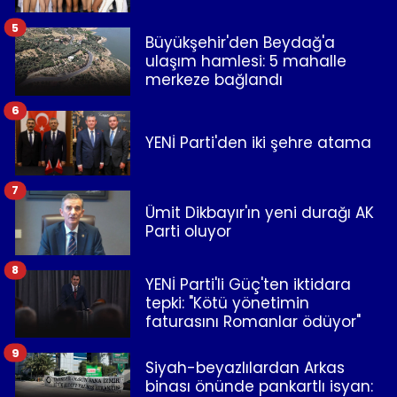
5
Büyükşehir'den Beydağ'a
ulaşım hamlesi: 5 mahalle
merkeze bağlandı
6
YENİ Parti'den iki şehre atama
7
Ümit Dikbayır'ın yeni durağı AK
Parti oluyor
8
YENİ Parti'li Güç'ten iktidara
tepki: "Kötü yönetimin
faturasını Romanlar ödüyor"
9
Siyah-beyazlılardan Arkas
binası önünde pankartlı isyan: