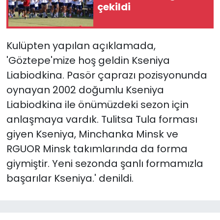
çekildi
YEREL YÖNETİMLER
Kulüpten yapılan açıklamada,
Yurt
'Göztepe'mize hoş geldin Kseniya
Liabiodkina. Pasör çaprazı pozisyonunda
oynayan 2002 doğumlu Kseniya
Liabiodkina ile önümüzdeki sezon için
anlaşmaya vardık. Tulitsa Tula forması
giyen Kseniya, Minchanka Minsk ve
RGUOR Minsk takımlarında da forma
giymiştir. Yeni sezonda şanlı formamızla
başarılar Kseniya.' denildi.