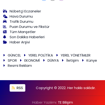
Nöbetçi Eczaneler
Hava Durumu
Trafik Durumu
Puan Durumu ve Fikstür
Tüm Manşetler
Son Dakika Haberleri
Haber Arşivi
GÜNCEL
YEREL POLİTİKA
YEREL YÖNETİMLER
SPOR
EKONOMİ
DÜNYA
İletişim
Künye
Resmi Reklam
RSS
Copyright © 2022. Her hakkı saklıdır.
Haber Yazılımı:
TE Bilişim