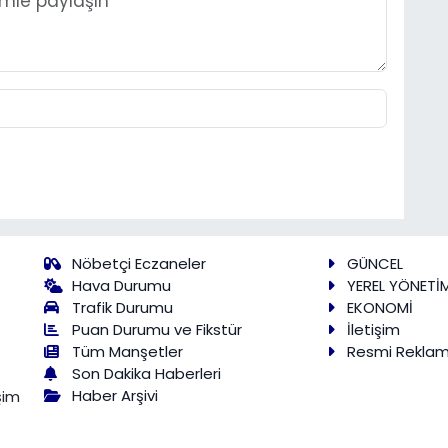
Nöbetçi Eczaneler
GÜNCEL
Hava Durumu
YEREL YÖNETİ
Trafik Durumu
EKONOMİ
Puan Durumu ve Fikstür
İletişim
Tüm Manşetler
Resmi Rekla
Son Dakika Haberleri
Haber Arşivi
şim