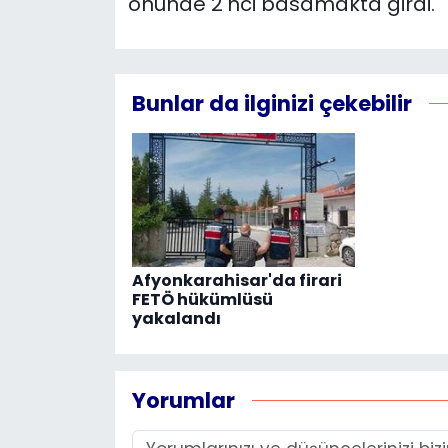
önünde 2'nci basamakta girdi.
Bunlar da ilginizi çekebilir
Afyonkarahisar'da firari
FETÖ hükümlüsü
yakalandı
Yorumlar