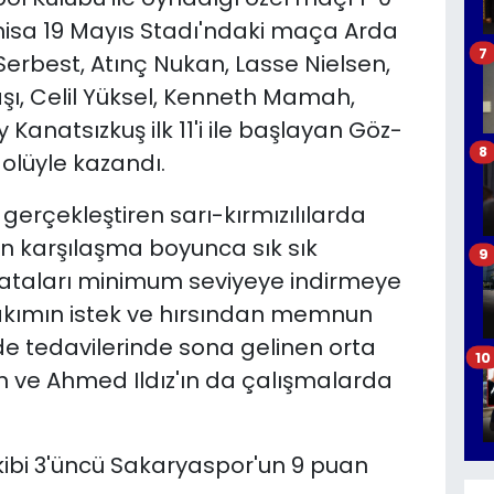
isa 19 Mayıs Stadı'ndaki maça Arda
7
erbest, Atınç Nukan, Lasse Nielsen,
şı, Celil Yüksel, Kenneth Mamah,
Kanatsızkuş ilk 11'i ile başlayan Göz-
8
golüyle kazandı.
a gerçekleştiren sarı-kırmızılılarda
'un karşılaşma boyunca sık sık
9
 Hataları minimum seviyeye indirmeye
akımın istek ve hırsından memnun
e tedavilerinde sona gelinen orta
10
 ve Ahmed Ildız'ın da çalışmalarda
kibi 3'üncü Sakaryaspor'un 9 puan