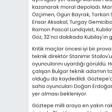
kazanarak moral depoladı. Man
YEREL YÖNETİMLER
Özçimen, Ogün Bayrak, Tarkan S
Ensar Aksakal, Turgay Gemiciba
Yurt
Ramon Pascal Lundqvist, Kubilay 
Göz, 32'nci dakikada Kubilay'ın 
Kritik maçlar öncesi iyi bir prov
teknik direktör Stanimir Stoilov
oyuncularını uyardığı görüldü.
çalışan Bulgar teknik adamın t
olduğu da kaydedildi. Göztepe'd
saha oyuncuları Doğan Erdoğan
yer alması bekleniyor.
Göztepe milli araya en yakın ra