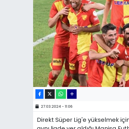
KÜLTÜR SANAT
MAGAZİN
POLİTİKA
SAĞLIK
Siyaset
SPOR
TEKNOLOJİ
27.03.2024 - 11:06
Yaşam
Direkt Süper Lig'e yükselmek için
YEREL POLİTİKA
aynı ligde yer aldığı Manisa Fut