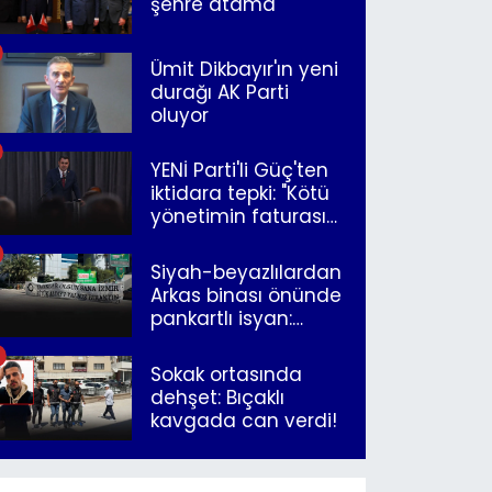
şehre atama
Ümit Dikbayır'ın yeni
durağı AK Parti
oluyor
YENİ Parti'li Güç'ten
iktidara tepki: "Kötü
yönetimin faturasını
Romanlar ödüyor"
Siyah-beyazlılardan
Arkas binası önünde
pankartlı isyan:
"Yazıklar olsun sana
İzmir"
Sokak ortasında
dehşet: Bıçaklı
kavgada can verdi!