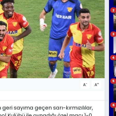
2
3
4
5
-
+
A
A
6
 geri sayıma geçen sarı-kırmızılılar,
bol Kulübü ile oynadığı özel maçı 1-0