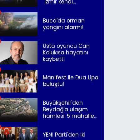
"İzmir kendi
kurtuluşunu
müjdeleyecek"
Buca'da orman
yangını alarmı!
Usta oyuncu Can
Kolukısa hayatını
kaybetti
Manifest ile Dua Lipa
buluştu!
Büyükşehir'den
Beydağ'a ulaşım
hamlesi: 5 mahalle
merkeze bağlandı
YENİ Parti'den iki