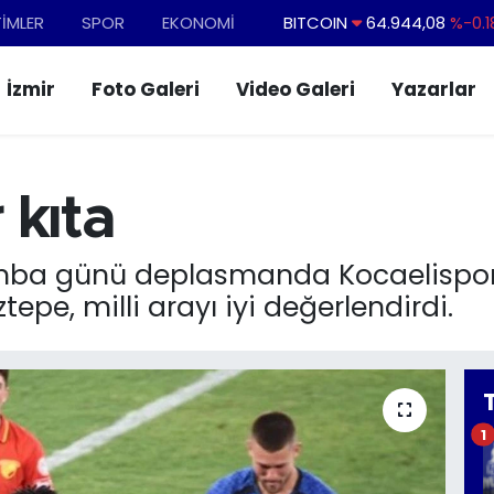
TİMLER
SPOR
EKONOMİ
BITCOIN
64.944,08
%-0.1
DOLAR
47,7436
%0.1
İzmir
Foto Galeri
Video Galeri
Yazarlar
EURO
55,2510
%0.3
STERLİN
64,4811
%0.3
GRAM ALTIN
6660.55
%0.0
 kıta
BİST100
13.779
%-1
şamba günü deplasmanda Kocaelispor
epe, milli arayı iyi değerlendirdi.
1