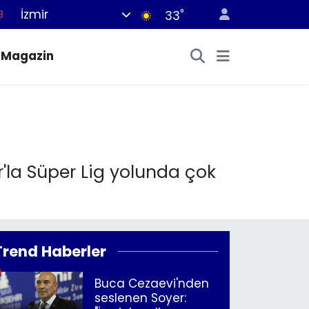
İzmir
°
8
33
8
Magazin
2
8
3
4
'la Süper Lig yolunda çok
Trend Haberler
Buca Cezaevi'nden
seslenen Soyer: