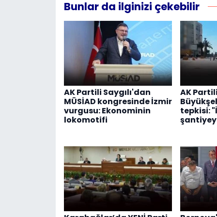
Bunlar da ilginizi çekebilir
AK Partili Saygılı'dan
AK Parti
MÜSİAD kongresinde İzmir
Büyükşeh
vurgusu: Ekonominin
tepkisi: "
lokomotifi
şantiyey