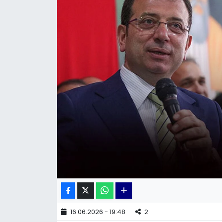
KÜLTÜR SANAT
MAGAZİN
POLİTİKA
SAĞLIK
Siyaset
SPOR
TEKNOLOJİ
Yaşam
16.06.2026 - 19:48
2
YEREL POLİTİKA