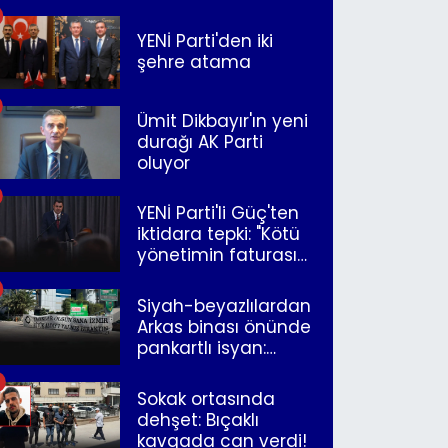
merkeze bağlandı
YENİ Parti'den iki
şehre atama
Ümit Dikbayır'ın yeni
durağı AK Parti
oluyor
YENİ Parti'li Güç'ten
iktidara tepki: "Kötü
yönetimin faturasını
Romanlar ödüyor"
Siyah-beyazlılardan
Arkas binası önünde
pankartlı isyan:
"Yazıklar olsun sana
İzmir"
Sokak ortasında
dehşet: Bıçaklı
kavgada can verdi!