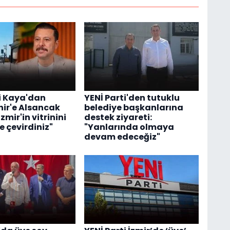
li Kaya'dan
YENİ Parti'den tutuklu
ir'e Alsancak
belediye başkanlarına
İzmir'in vitrinini
destek ziyareti:
e çevirdiniz"
"Yanlarında olmaya
devam edeceğiz"