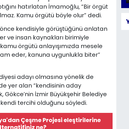
tığını hatırlatan İmamoğlu, “Bir örgüt
lmaz. Kamu örgütü böyle olur” dedi.
nce kendisiyle görüştüğünü anlatan
r ve insan kaynakları birimiyle
im kamu örgütü anlayışımızda mesele
evam eder, kanuna uygunlukla biter”
ediyesi adayı olmasına yönelik de
 yer alan “kendisinin aday
ek, Gökce’nin İzmir Büyükşehir Belediye
kendi tercihi olduğunu söyledi.
ya'dan Çeşme Projesi eleştirilerine
alternatifiniz ne?