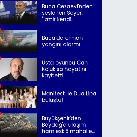
Buca Cezaevi'nden
seslenen Soyer:
"İzmir kendi
kurtuluşunu
müjdeleyecek"
Buca'da orman
yangını alarmı!
Usta oyuncu Can
Kolukısa hayatını
kaybetti
Manifest ile Dua Lipa
buluştu!
Büyükşehir'den
Beydağ'a ulaşım
hamlesi: 5 mahalle