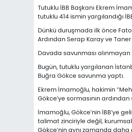
Tutuklu İBB Başkanı Ekrem İmam
YEREL YÖNETİMLER
tutuklu 414 ismin yargılandığı İ
Yurt
Dünkü duruşmada ilk önce Fato
Ardından Serap Karay ve Taner Ç
Davada savunması alınmayan 14 
Bugün, tutuklu yargılanan İstan
Buğra Gökce savunma yaptı.
Ekrem İmamoğlu, hakimin “Mehmet
Gökce’ye sormasının ardından sö
İmamoğlu, Gökce’nin İBB’ye geliş 
talimat zinciriyle değil, kurumsal 
Gökce’nin aynı zamanda daha ön