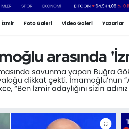
TİMLER
SPOR
EKONOMİ
DOLAR
47,7436
%0.1
EURO
55,2510
%0.3
İzmir
Foto Galeri
Video Galeri
Yazarlar
STERLİN
64,4811
%0.3
GRAM ALTIN
6660.55
%0.0
BİST100
13.779
%-1
oğlu arasında 'İzm
ruşmasında savunma yapan Buğra Gö
diyaloğu dikkat çekti. İmamoğlu’nun 
kce, “Ben İzmir adaylığını sizin adın