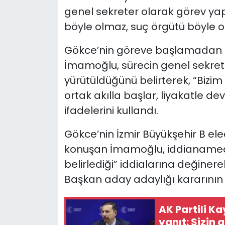
genel sekreter olarak görev yap
böyle olmaz, suç örgütü böyle o
Gökce’nin göreve başlamadan ö
İmamoğlu, sürecin genel sekrete
yürütüldüğünü belirterek, “Biz
ortak akılla başlar, liyakatle d
ifadelerini kullandı.
Gökce’nin İzmir Büyükşehir B el
konuşan İmamoğlu, iddianamede
belirlediği” iddialarına değiner
Başkan aday adaylığı kararının 
AK Partili Ka
yanıt: Sizin 