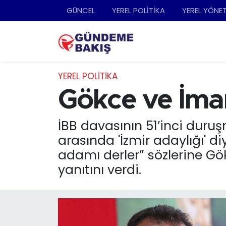
GÜNCEL
YEREL POLİTİKA
YEREL YÖNE
Ankara
Nöbetçi Eczaneler
Bilim Teknoloji
Hava Durumu
YEREL POLİTİKA
DÜNYA
Trafik Durumu
Gökce ve İmam
EGE
Süper Lig Puan Durumu ve Fikstür
İBB davasının 51’inci du
arasında 'İzmir adaylığı' 
EĞİTİM
Tüm Manşetler
adamı derler” sözlerine Gö
yanıtını verdi.
EKONOMİ
Son Dakika Haberleri
English News
Haber Arşivi
GÜNCEL