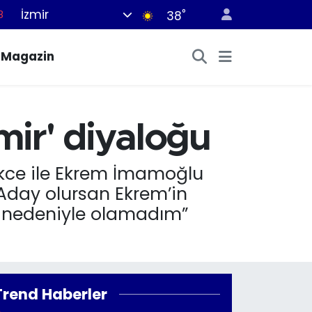
İzmir
°
38
8
2
Magazin
8
3
4
ir' diyaloğu
kce ile Ekrem İmamoğlu
“Aday olursan Ekrem’in
ız nedeniyle olamadım”
Trend Haberler