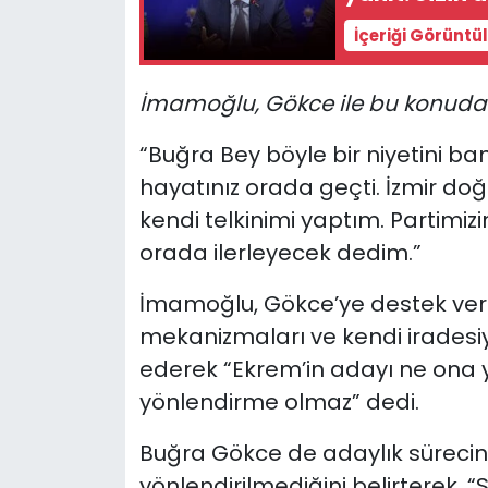
İçeriği Görüntü
İmamoğlu, Gökce ile bu konuda y
“Buğra Bey böyle bir niyetini ban
hayatınız orada geçti. İzmir do
kendi telkinimi yaptım. Partimiz
orada ilerleyecek dedim.”
İmamoğlu, Gökce’ye destek vere
mekanizmaları ve kendi iradesiyle
ederek “Ekrem’in adayı ne ona ya
yönlendirme olmaz” dedi.
Buğra Gökce de adaylık süreci
yönlendirilmediğini belirterek, “S