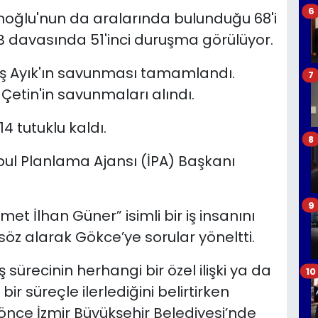
6
oğlu'nun da aralarında bulunduğu 68'i
BB davasında 51'inci duruşma görülüyor.
ş Ayık'ın savunması tamamlandı.
7
etin'in savunmaları alındı.
tutuklu kaldı.
8
bul Planlama Ajansı (İPA) Başkanı
9
 İlhan Güner” isimli bir iş insanını
z alarak Gökce’ye sorular yöneltti.
sürecinin herhangi bir özel ilişki ya da
10
bir süreçle ilerlediğini belirtirken
ce İzmir Büyükşehir Belediyesi’nde