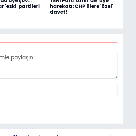
da üye şov...
YENİ Parti İzmir’de ‘üye’
 'eski' partileri
harekatı: CHP'lilere 'özel'
davet!