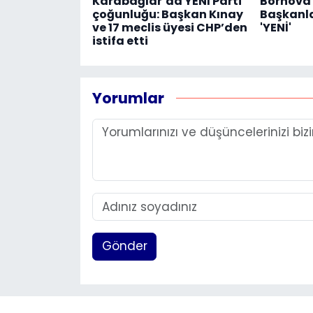
Karabağlar’da YENİ Parti
Bornova'
çoğunluğu: Başkan Kınay
Başkanlar
ve 17 meclis üyesi CHP’den
'YENİ'
istifa etti
Yorumlar
Gönder