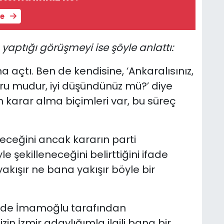
le
aptığı görüşmeyi ise şöyle anlattı:
a açtı. Ben de kendisine, ‘Ankaralısınız,
ğru mudur, iyi düşündünüz mü?’ diye
in karar alma biçimleri var, bu süreç
ceğini ancak kararın parti
 şekilleneceğini belirttiğini ifade
kışır ne bana yakışır böyle bir
nde İmamoğlu tarafından
izin İzmir adaylığımla ilgili bana bir