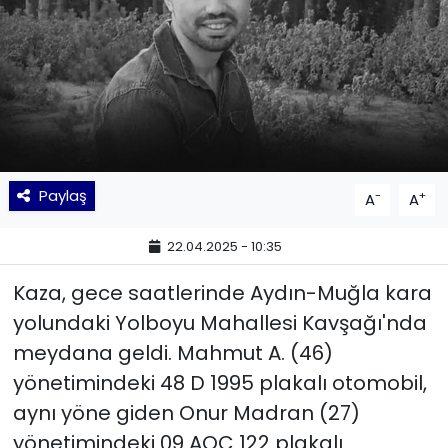
KÜLTÜR SANAT
MAGAZİN
POLİTİKA
SAĞLIK
Paylaş
-
+
A
A
Siyaset
22.04.2025 - 10:35
Kaza, gece saatlerinde Aydın-Muğla kara
SPOR
yolundaki Yolboyu Mahallesi Kavşağı'nda
TEKNOLOJİ
meydana geldi. Mahmut A. (46)
yönetimindeki 48 D 1995 plakalı otomobil,
Yaşam
aynı yöne giden Onur Madran (27)
yönetimindeki 09 AOC 122 plakalı
YEREL POLİTİKA