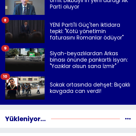
Ümit Dikbayır'ın yeni durağı AK
Parti oluyor
8
YENİ Parti'li Güç'ten iktidara
tepki: "Kötü yönetimin
faturasını Romanlar ödüyor"
9
Siyah-beyazlılardan Arkas
binası önünde pankartlı isyan:
"Yazıklar olsun sana İzmir"
10
Sokak ortasında dehşet: Bıçaklı
kavgada can verdi!
Yükleniyor...