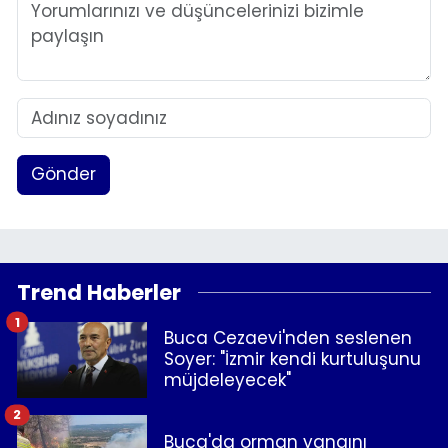
Gönder
Trend Haberler
1
Buca Cezaevi'nden seslenen
Soyer: "İzmir kendi kurtuluşunu
müjdeleyecek"
2
Buca'da orman yangını