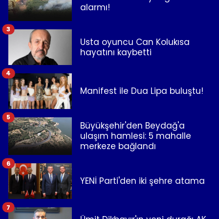
alarmı!
3
Usta oyuncu Can Kolukısa
hayatını kaybetti
4
Manifest ile Dua Lipa buluştu!
5
Büyükşehir'den Beydağ'a
ulaşım hamlesi: 5 mahalle
merkeze bağlandı
6
YENİ Parti'den iki şehre atama
7