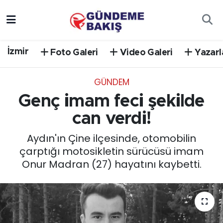
Ankara
Nöbetçi Eczaneler
İzmir
Foto Galeri
Video Galeri
Yazarl
Bilim Teknoloji
Hava Durumu
GÜNDEM
DÜNYA
Trafik Durumu
Genç imam feci şekilde
EGE
Süper Lig Puan Durumu ve Fikstür
can verdi!
Aydın'ın Çine ilçesinde, otomobilin
EĞİTİM
Tüm Manşetler
çarptığı motosikletin sürücüsü imam
Onur Madran (27) hayatını kaybetti.
EKONOMİ
Son Dakika Haberleri
English News
Haber Arşivi
GÜNCEL