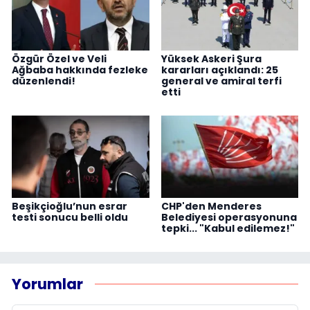
Özgür Özel ve Veli
Yüksek Askeri Şura
Ağbaba hakkında fezleke
kararları açıklandı: 25
düzenlendi!
general ve amiral terfi
etti
Beşikçioğlu’nun esrar
CHP'den Menderes
testi sonucu belli oldu
Belediyesi operasyonuna
tepki... "Kabul edilemez!"
Yorumlar