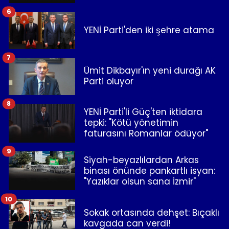
6
YENİ Parti'den iki şehre atama
7
Ümit Dikbayır'ın yeni durağı AK
Parti oluyor
8
YENİ Parti'li Güç'ten iktidara
tepki: "Kötü yönetimin
faturasını Romanlar ödüyor"
9
Siyah-beyazlılardan Arkas
binası önünde pankartlı isyan:
"Yazıklar olsun sana İzmir"
10
Sokak ortasında dehşet: Bıçaklı
kavgada can verdi!