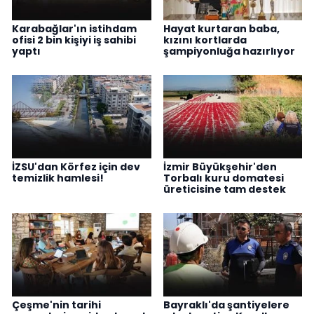
Karabağlar'ın istihdam
Hayat kurtaran baba,
ofisi 2 bin kişiyi iş sahibi
kızını kortlarda
yaptı
şampiyonluğa hazırlıyor
İZSU'dan Körfez için dev
İzmir Büyükşehir'den
temizlik hamlesi!
Torbalı kuru domatesi
üreticisine tam destek
Çeşme'nin tarihi
Bayraklı'da şantiyelere