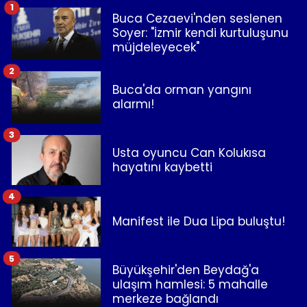
1
Buca Cezaevi'nden seslenen
Soyer: "İzmir kendi kurtuluşunu
müjdeleyecek"
2
Buca'da orman yangını
alarmı!
3
Usta oyuncu Can Kolukısa
hayatını kaybetti
4
Manifest ile Dua Lipa buluştu!
5
Büyükşehir'den Beydağ'a
ulaşım hamlesi: 5 mahalle
merkeze bağlandı