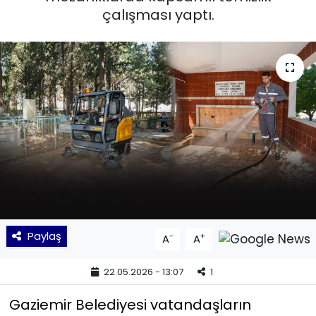
çalışması yaptı.
KÜLTÜR SANAT
MAGAZİN
POLİTİKA
SAĞLIK
Siyaset
SPOR
Paylaş
-
+
A
A
TEKNOLOJİ
22.05.2026 - 13:07
1
Yaşam
Gaziemir Belediyesi vatandaşların
YEREL POLİTİKA