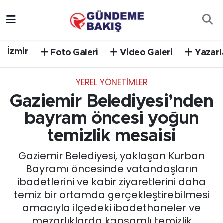
Ankara
Nöbetçi Eczaneler
İzmir
Foto Galeri
Video Galeri
Yazarl
Bilim Teknoloji
Hava Durumu
YEREL YÖNETİMLER
DÜNYA
Trafik Durumu
Gaziemir Belediyesi’nden
EGE
Süper Lig Puan Durumu ve Fikstür
bayram öncesi yoğun
temizlik mesaisi
EĞİTİM
Tüm Manşetler
Gaziemir Belediyesi, yaklaşan Kurban
EKONOMİ
Son Dakika Haberleri
Bayramı öncesinde vatandaşların
ibadetlerini ve kabir ziyaretlerini daha
English News
Haber Arşivi
temiz bir ortamda gerçekleştirebilmesi
amacıyla ilçedeki ibadethaneler ve
GÜNCEL
mezarlıklarda kapsamlı temizlik