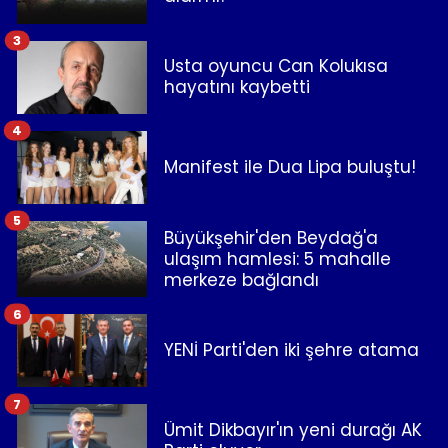
3
Usta oyuncu Can Kolukısa
hayatını kaybetti
4
Manifest ile Dua Lipa buluştu!
5
Büyükşehir'den Beydağ'a
ulaşım hamlesi: 5 mahalle
merkeze bağlandı
6
YENİ Parti'den iki şehre atama
7
Ümit Dikbayır'ın yeni durağı AK