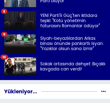
Parti oluyor
8
YENİ Parti'li Güç'ten iktidara
tepki: "Kötü yönetimin
faturasını Romanlar ödüyor"
9
Siyah-beyazlılardan Arkas
binası önünde pankartlı isyan:
"Yazıklar olsun sana İzmir"
10
Sokak ortasında dehşet: Bıçaklı
kavgada can verdi!
Yükleniyor...