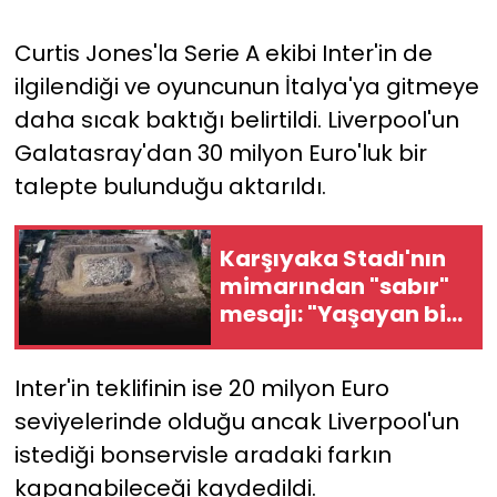
Curtis Jones'la Serie A ekibi Inter'in de
ilgilendiği ve oyuncunun İtalya'ya gitmeye
daha sıcak baktığı belirtildi. Liverpool'un
Galatasray'dan 30 milyon Euro'luk bir
talepte bulunduğu aktarıldı.
Karşıyaka Stadı'nın
mimarından "sabır"
mesajı: "Yaşayan bir
tesis olacak"
Inter'in teklifinin ise 20 milyon Euro
seviyelerinde olduğu ancak Liverpool'un
istediği bonservisle aradaki farkın
kapanabileceği kaydedildi.