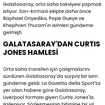
Galatasaray, orta saha takviyesi yapmak
istiyor. Sarı-kırmızılı ekipte daha önce
YEREL YÖNETİMLER
Raphael Onyedika, Pape Gueye ve
Yurt
Khephren Thuram'ın isimleri gündeme
gelmişti.
GALATASARAY'DAN CURTIS
JONES HAMLESİ
Orta saha transferi için çalışmalarını
sürdüren Galatasaray'da sürpriz bir isim
gündeme geldi. La Gazetta della Sport'ta
yer alan habere göre Galatasaray,
Liverpool forması giyen Curtis Jones'la
ilgileniyor. Sözleşmesinin bitimine bir yıl