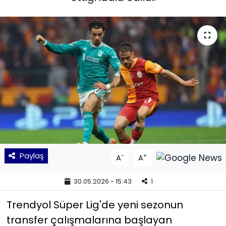
KÜLTÜR SANAT
MAGAZİN
POLİTİKA
SAĞLIK
Siyaset
SPOR
Paylaş
-
+
A
A
TEKNOLOJİ
30.05.2026 - 15:43
1
Yaşam
Trendyol Süper Lig'de yeni sezonun
transfer çalışmalarına başlayan
YEREL POLİTİKA