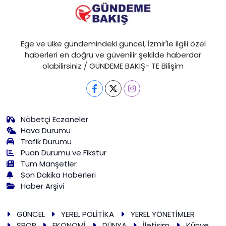
Ege ve ülke gündemindeki güncel, İzmir'le ilgili özel
haberleri en doğru ve güvenilir şekilde haberdar
olabilirsiniz / GÜNDEME BAKIŞ- TE Bilişim
Nöbetçi Eczaneler
Hava Durumu
Trafik Durumu
Puan Durumu ve Fikstür
Tüm Manşetler
Son Dakika Haberleri
Haber Arşivi
GÜNCEL
YEREL POLİTİKA
YEREL YÖNETİMLER
SPOR
EKONOMİ
DÜNYA
İletişim
Künye