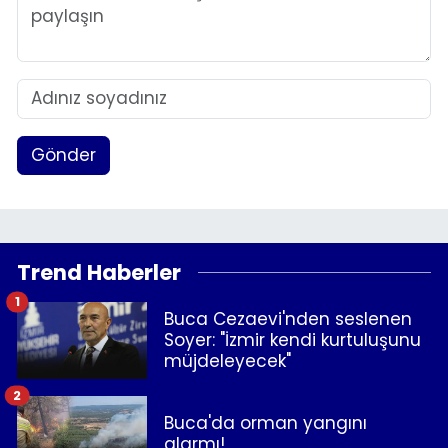
Gönder
Trend Haberler
1
Buca Cezaevi'nden seslenen
Soyer: "İzmir kendi kurtuluşunu
müjdeleyecek"
2
Buca'da orman yangını
alarmı!