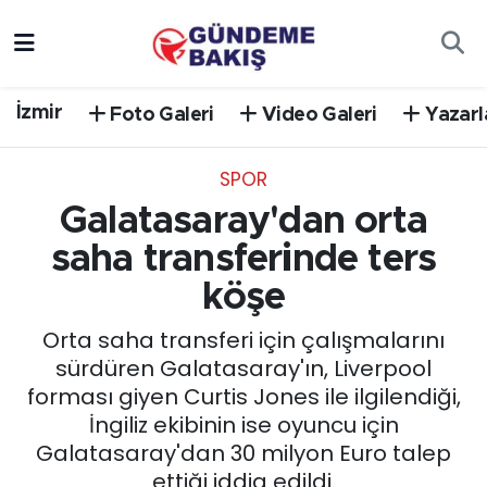
Ankara
Nöbetçi Eczaneler
İzmir
Foto Galeri
Video Galeri
Yazarl
Bilim Teknoloji
Hava Durumu
SPOR
DÜNYA
Trafik Durumu
Galatasaray'dan orta
EGE
Süper Lig Puan Durumu ve Fikstür
saha transferinde ters
köşe
EĞİTİM
Tüm Manşetler
Orta saha transferi için çalışmalarını
EKONOMİ
Son Dakika Haberleri
sürdüren Galatasaray'ın, Liverpool
forması giyen Curtis Jones ile ilgilendiği,
English News
Haber Arşivi
İngiliz ekibinin ise oyuncu için
Galatasaray'dan 30 milyon Euro talep
GÜNCEL
ettiği iddia edildi.