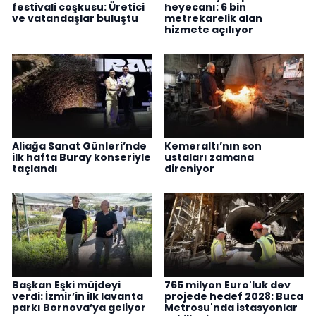
festivali coşkusu: Üretici
heyecanı: 6 bin
ve vatandaşlar buluştu
metrekarelik alan
hizmete açılıyor
Aliağa Sanat Günleri’nde
Kemeraltı’nın son
ilk hafta Buray konseriyle
ustaları zamana
taçlandı
direniyor
Başkan Eşki müjdeyi
765 milyon Euro'luk dev
verdi: İzmir’in ilk lavanta
projede hedef 2028: Buca
parkı Bornova’ya geliyor
Metrosu'nda istasyonlar