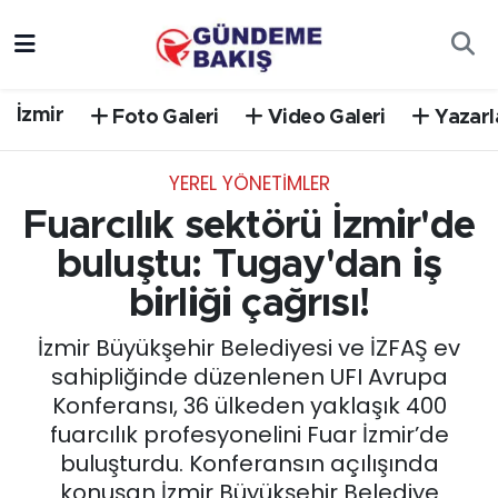
Ankara
Nöbetçi Eczaneler
İzmir
Foto Galeri
Video Galeri
Yazarl
Bilim Teknoloji
Hava Durumu
YEREL YÖNETİMLER
DÜNYA
Trafik Durumu
Fuarcılık sektörü İzmir'de
EGE
Süper Lig Puan Durumu ve Fikstür
buluştu: Tugay'dan iş
birliği çağrısı!
EĞİTİM
Tüm Manşetler
İzmir Büyükşehir Belediyesi ve İZFAŞ ev
EKONOMİ
Son Dakika Haberleri
sahipliğinde düzenlenen UFI Avrupa
Konferansı, 36 ülkeden yaklaşık 400
English News
Haber Arşivi
fuarcılık profesyonelini Fuar İzmir’de
buluşturdu. Konferansın açılışında
GÜNCEL
konuşan İzmir Büyükşehir Belediye