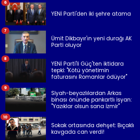
6
YENİ Parti'den iki şehre atama
7
Ümit Dikbayır'ın yeni durağı AK
Parti oluyor
8
YENİ Parti'li Güç'ten iktidara
tepki: "Kötü yönetimin
faturasını Romanlar ödüyor"
9
Siyah-beyazlılardan Arkas
binası önünde pankartlı isyan:
"Yazıklar olsun sana İzmir"
10
Sokak ortasında dehşet: Bıçaklı
kavgada can verdi!