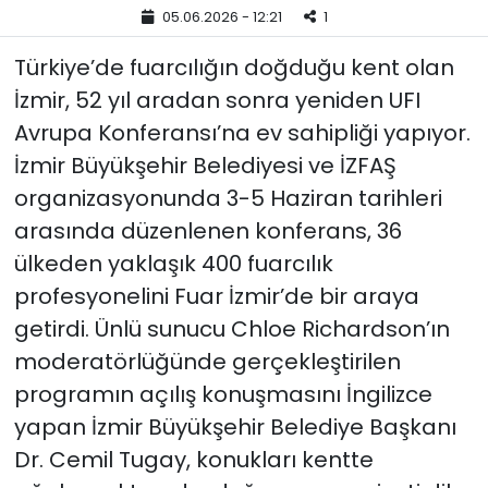
05.06.2026 - 12:21
1
YEREL YÖNETİMLER
Türkiye’de fuarcılığın doğduğu kent olan
İzmir, 52 yıl aradan sonra yeniden UFI
Yurt
Avrupa Konferansı’na ev sahipliği yapıyor.
İzmir Büyükşehir Belediyesi ve İZFAŞ
organizasyonunda 3-5 Haziran tarihleri
arasında düzenlenen konferans, 36
ülkeden yaklaşık 400 fuarcılık
profesyonelini Fuar İzmir’de bir araya
getirdi. Ünlü sunucu Chloe Richardson’ın
moderatörlüğünde gerçekleştirilen
programın açılış konuşmasını İngilizce
yapan İzmir Büyükşehir Belediye Başkanı
Dr. Cemil Tugay, konukları kentte