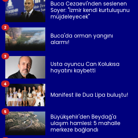
Buca Cezaevi'nden seslenen
Soyer: "İzmir kendi kurtuluşunu
müjdeleyecek"
2
Buca'da orman yangını
alarmı!
3
Usta oyuncu Can Kolukısa
hayatını kaybetti
4
Manifest ile Dua Lipa buluştu!
5
Büyükşehir'den Beydağ'a
ulaşım hamlesi: 5 mahalle
merkeze bağlandı