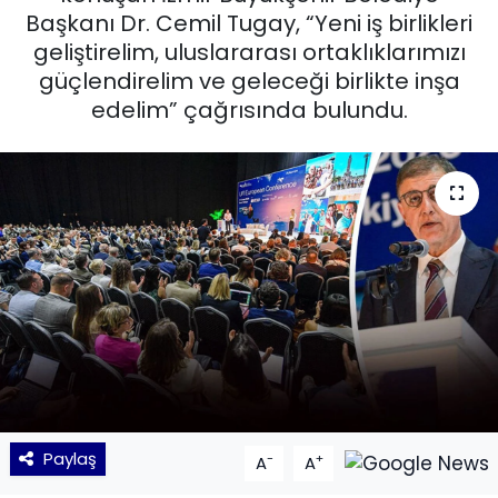
Başkanı Dr. Cemil Tugay, “Yeni iş birlikleri
KÜLTÜR SANAT
geliştirelim, uluslararası ortaklıklarımızı
güçlendirelim ve geleceği birlikte inşa
MAGAZİN
edelim” çağrısında bulundu.
POLİTİKA
SAĞLIK
Siyaset
SPOR
TEKNOLOJİ
Yaşam
Paylaş
-
+
A
A
YEREL POLİTİKA