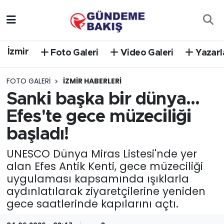
Ankara
Nöbetçi Eczaneler
İzmir
Foto Galeri
Video Galeri
Yazarl
Bilim Teknoloji
Hava Durumu
FOTO GALERI
İZMIR HABERLERI
DÜNYA
Trafik Durumu
Sanki başka bir dünya...
Efes'te gece müzeciliği
EGE
Süper Lig Puan Durumu ve Fikstür
başladı!
EĞİTİM
Tüm Manşetler
UNESCO Dünya Miras Listesi'nde yer
alan Efes Antik Kenti, gece müzeciliği
EKONOMİ
Son Dakika Haberleri
uygulaması kapsamında ışıklarla
aydınlatılarak ziyaretçilerine yeniden
English News
Haber Arşivi
gece saatlerinde kapılarını açtı.
GÜNCEL