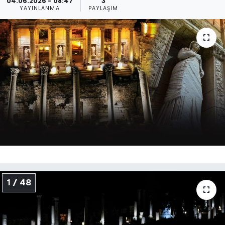
04.06.2026 - 08:47
3
YAYINLANMA
PAYLAŞIM
KÜLTÜR SANAT
MAGAZİN
POLİTİKA
SAĞLIK
Siyaset
SPOR
TEKNOLOJİ
1 / 48
Yaşam
YEREL POLİTİKA