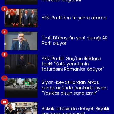
6
YENİ Parti'den iki şehre atama
7
Ümit Dikbayır'ın yeni durağı AK
Parti oluyor
8
YENİ Parti'li Güç'ten iktidara
tepki: "Kötü yönetimin
faturasını Romanlar ödüyor"
9
Siyah-beyazlılardan Arkas
binası önünde pankartlı isyan:
"Yazıklar olsun sana İzmir"
10
Sokak ortasında dehşet: Bıçaklı