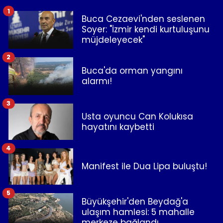
1
Buca Cezaevi'nden seslenen
Soyer: "İzmir kendi kurtuluşunu
müjdeleyecek"
2
Buca'da orman yangını
alarmı!
3
Usta oyuncu Can Kolukısa
hayatını kaybetti
4
Manifest ile Dua Lipa buluştu!
5
Büyükşehir'den Beydağ'a
ulaşım hamlesi: 5 mahalle
merkeze bağlandı