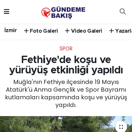
Ankara
Nöbetçi Eczaneler
İzmir
Foto Galeri
Video Galeri
Yazarl
Bilim Teknoloji
Hava Durumu
SPOR
DÜNYA
Trafik Durumu
Fethiye'de koşu ve
EGE
Süper Lig Puan Durumu ve Fikstür
yürüyüş etkinliği yapıldı
Muğla'nın Fethiye ilçesinde 19 Mayıs
EĞİTİM
Tüm Manşetler
Atatürk'ü Anma Gençlik ve Spor Bayramı
kutlamaları kapsamında koşu ve yürüyüş
EKONOMİ
Son Dakika Haberleri
yapıldı.
English News
Haber Arşivi
GÜNCEL