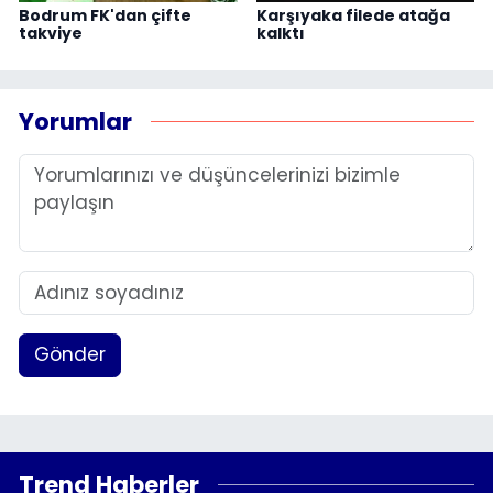
Bodrum FK'dan çifte
Karşıyaka filede atağa
takviye
kalktı
Yorumlar
Gönder
Trend Haberler