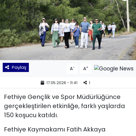
KÜLTÜR SANAT
MAGAZİN
POLİTİKA
SAĞLIK
Paylaş
-
+
A
A
Siyaset
17.05.2026 - 11:41
1
SPOR
Fethiye Gençlik ve Spor Müdürlüğünce
TEKNOLOJİ
gerçekleştirilen etkinliğe, farklı yaşlarda
150 koşucu katıldı.
Yaşam
Fethiye Kaymakamı Fatih Akkaya
YEREL POLİTİKA