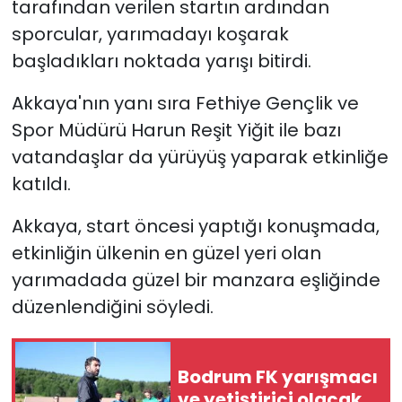
tarafından verilen startın ardından
sporcular, yarımadayı koşarak
YEREL YÖNETİMLER
başladıkları noktada yarışı bitirdi.
Yurt
Akkaya'nın yanı sıra Fethiye Gençlik ve
Spor Müdürü Harun Reşit Yiğit ile bazı
vatandaşlar da yürüyüş yaparak etkinliğe
katıldı.
Akkaya, start öncesi yaptığı konuşmada,
etkinliğin ülkenin en güzel yeri olan
yarımadada güzel bir manzara eşliğinde
düzenlendiğini söyledi.
Bodrum FK yarışmacı
ve yetiştirici olacak