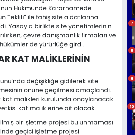
ı Kanun Hükmünde Kararnamede
Teklifi” ile fahiş site aidatlarına
7
di. Yasayla birlikte site yönetimlerinin
ırılırken, çevre danışmanlık firmaları ve
 hükümler de yürürlüğe girdi.
8
AR KAT MALİKLERİNİN
9
nu’nda değişikliğe gidilerek site
rlemesinin önüne geçilmesi amaçlandı.
ık kat malikleri kurulunda onaylanacak
10
yetkisi kat maliklerine ait olacak.
dilmiş bir işletme projesi bulunmaması
inde geçici işletme projesi