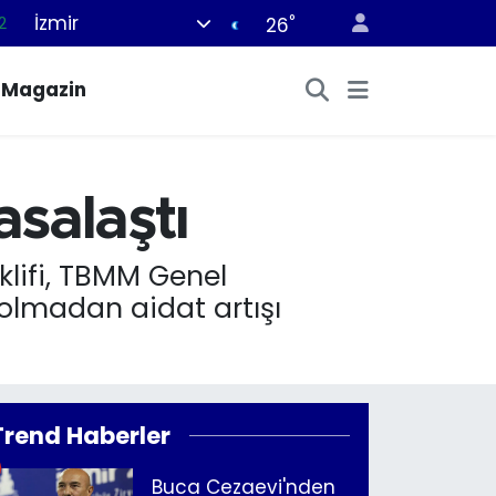
İzmir
°
26
8
2
Magazin
8
9
9
asalaştı
klifi, TBMM Genel
 olmadan aidat artışı
Trend Haberler
Buca Cezaevi'nden