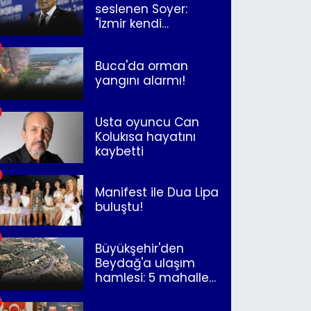
seslenen Soyer:
"İzmir kendi
kurtuluşunu
müjdeleyecek"
Buca'da orman
yangını alarmı!
Usta oyuncu Can
Kolukısa hayatını
kaybetti
Manifest ile Dua Lipa
buluştu!
Büyükşehir'den
Beydağ'a ulaşım
hamlesi: 5 mahalle
merkeze bağlandı