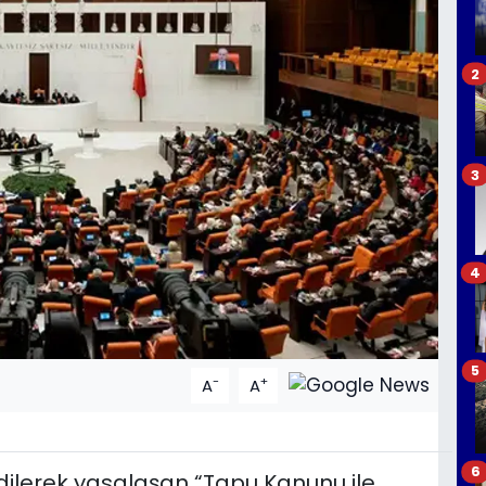
2
3
4
5
-
+
A
A
6
ilerek yasalaşan “Tapu Kanunu ile