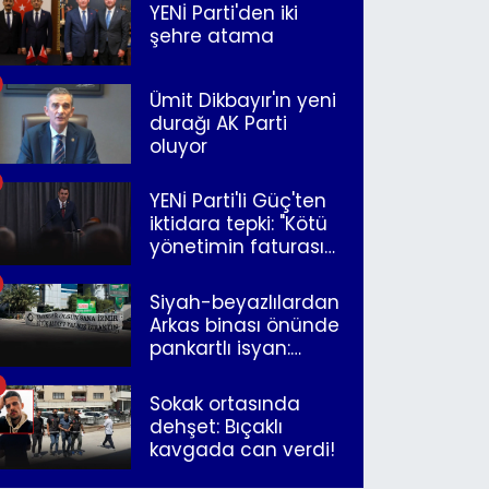
YENİ Parti'den iki
şehre atama
Ümit Dikbayır'ın yeni
durağı AK Parti
oluyor
YENİ Parti'li Güç'ten
iktidara tepki: "Kötü
yönetimin faturasını
Romanlar ödüyor"
Siyah-beyazlılardan
Arkas binası önünde
pankartlı isyan:
"Yazıklar olsun sana
İzmir"
Sokak ortasında
dehşet: Bıçaklı
kavgada can verdi!