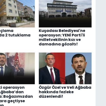
açlama
Kuşadası Belediyesi'ne
da 2 tutuklama
operasyon: YENİ Parti'li
milletvekilinin kızı ve
damadına gözaltı!
ki operasyon
Özgür Özel ve Veli Ağbaba
 Ağbaba’dan
hakkında fezleke
a: Boğazımızdan
düzenlendi!
ara geçtiyse
un