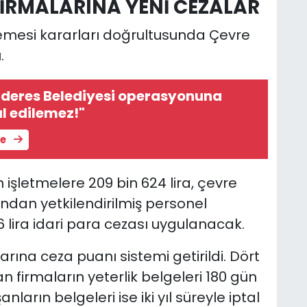
İRMALARINA YENİ CEZALAR
emesi kararları doğrultusunda Çevre
.
deres Belediyesi operasyonuna
ul edilemez!"
le
işletmelere 209 bin 624 lira, çevre
ndan yetkilendirilmiş personel
6 lira idari para cezası uygulanacak.
rına ceza puanı sistemi getirildi. Dört
n firmaların yeterlik belgeleri 180 gün
ların belgeleri ise iki yıl süreyle iptal