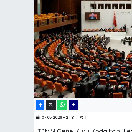
KÜLTÜR SANAT
MAGAZİN
POLİTİKA
SAĞLIK
Siyaset
SPOR
TEKNOLOJİ
Yaşam
07.05.2026 - 21:13
1
TBMM Genel Kurulu’nda kabul ed
YEREL POLİTİKA