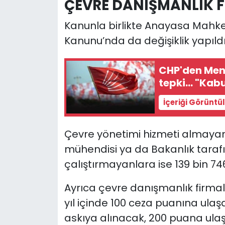
ÇEVRE DANIŞMANLIK F
Kanunla birlikte Anayasa Mahk
Kanunu’nda da değişiklik yapıldı
CHP'den Men
tepki... "Kab
İçeriği Görüntü
Çevre yönetimi hizmeti almayan 
mühendisi ya da Bakanlık tarafı
çalıştırmayanlara ise 139 bin 74
Ayrıca çevre danışmanlık firmala
yıl içinde 100 ceza puanına ulaşa
askıya alınacak, 200 puana ulaşan