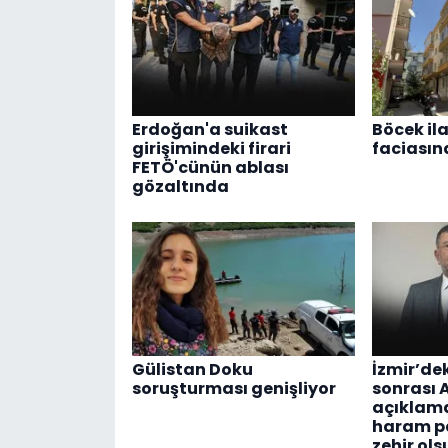
Erdoğan'a suikast
Böcek il
girişimindeki firari
faciasın
FETÖ'cünün ablası
gözaltında
Gülistan Doku
İzmir’de
soruşturması genişliyor
sonrası
açıklam
haram p
zehir ols