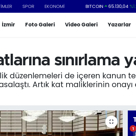
TİMLER
SPOR
EKONOMİ
DOLAR
47,7436
%0.1
EURO
55,2510
%0.3
İzmir
Foto Galeri
Video Galeri
Yazarlar
STERLİN
64,4811
%0.3
GRAM ALTIN
6648.99
%2.5
BİST100
13.773
%-1
atlarına sınırlama y
lik düzenlemeleri de içeren kanun te
salaştı. Artık kat maliklerinin onayı
1