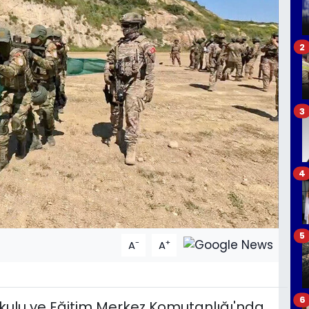
2
3
4
5
-
+
A
A
6
Okulu ve Eğitim Merkez Komutanlığı'nda