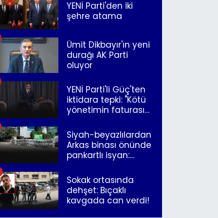
YENİ Parti'den iki
şehre atama
Ümit Dikbayır'ın yeni
durağı AK Parti
oluyor
YENİ Parti'li Güç'ten
iktidara tepki: "Kötü
yönetimin faturasını
Romanlar ödüyor"
Siyah-beyazlılardan
Arkas binası önünde
pankartlı isyan:
"Yazıklar olsun sana
İzmir"
Sokak ortasında
dehşet: Bıçaklı
kavgada can verdi!