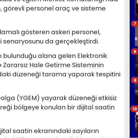
, görevli personel araç ve sisteme
7
lamalı gösteren askeri personel,
i senaryosunu da gerçekleştirdi.
8
n bulunduğu alana gelen Elektronik
ve Zararsız Hale Getirme Sisteminin
daki düzeneği tarama yaparak tespitini
9
alga (YGEM) yayarak düzeneği etkisiz
eği bölgeye konulan bir dijital saatin
10
jital saatin ekranındaki sayıların