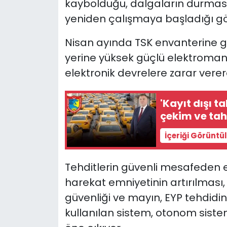
kaybolduğu, dalgaların durmasıy
yeniden çalışmaya başladığı gö
Nisan ayında TSK envanterine gir
yerine yüksek güçlü elektroman
elektronik devrelere zarar vererek
'Kayıt dışı t
çekim ve tahr
İçeriği Görüntü
Tehditlerin güvenli mesafeden etk
harekat emniyetinin artırılması
güvenliği ve mayın, EYP tehdidin
kullanılan sistem, otonom sistemi