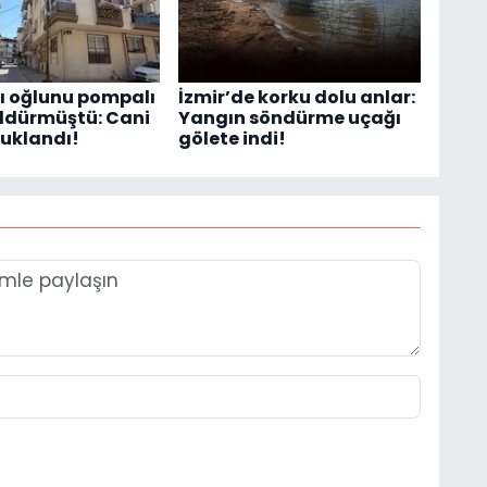
ğı oğlunu pompalı
İzmir’de korku dolu anlar:
öldürmüştü: Cani
Yangın söndürme uçağı
uklandı!
gölete indi!