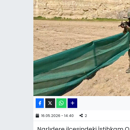
KÜLTÜR SANAT
MAGAZİN
POLİTİKA
SAĞLIK
Siyaset
SPOR
TEKNOLOJİ
Yaşam
16.05.2026 - 14:40
2
Narlıdere ilçesindeki İstihkam 
YEREL POLİTİKA