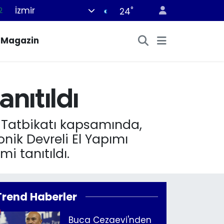
İzmir
°
2
24
8
Magazin
2
6
4
nıtıldı
1
zi Tatbikatı kapsamında,
nik Dev­reli El Yapımı
i tanıtıldı.
Trend Haberler
Buca Cezaevi'nden