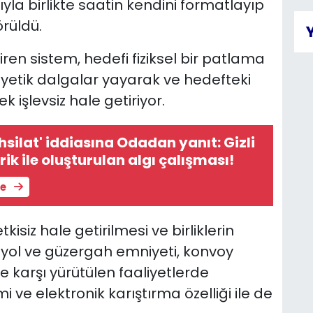
la birlikte saatin kendini formatlayıp
rüldü.
en sistem, hedefi fiziksel bir patlama
yetik dalgalar yayarak ve hedefteki
 işlevsiz hale getiriyor.
ahsilat' iddiasına Odadan yanıt: Gizli
ik ile oluşturulan algı çalışması!
le
isiz hale getirilmesi ve birliklerin
, yol ve güzergah emniyeti, konvoy
e karşı yürütülen faaliyetlerde
 ve elektronik karıştırma özelliği ile de