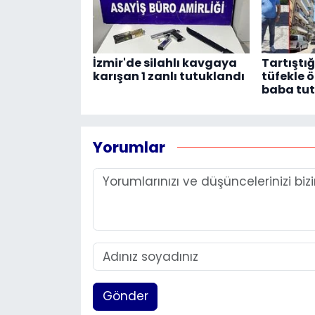
İzmir'de silahlı kavgaya
Tartıştı
karışan 1 zanlı tutuklandı
tüfekle 
baba tut
Yorumlar
Gönder