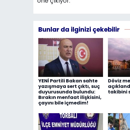
öne çıkıyor.
Bunlar da ilginizi çekebilir
YENİ Partili Bakan sahte
Döviz me
yazışmaya sert çıktı, suç
açıklandı
duyurusunda bulundu:
takibini
Bırakın menfaat ilişkisini,
çayını bile içmedim!