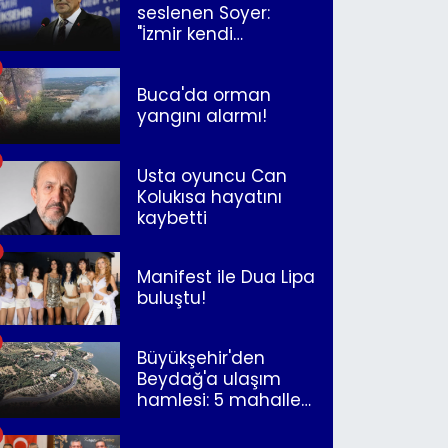
seslenen Soyer:
"İzmir kendi
kurtuluşunu
müjdeleyecek"
Buca'da orman
yangını alarmı!
Usta oyuncu Can
Kolukısa hayatını
kaybetti
Manifest ile Dua Lipa
buluştu!
Büyükşehir'den
Beydağ'a ulaşım
hamlesi: 5 mahalle
merkeze bağlandı