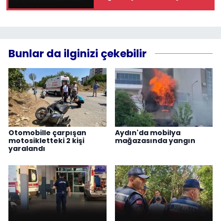
Bunlar da ilginizi çekebilir
Otomobille çarpışan
Aydın'da mobilya
motosikletteki 2 kişi
mağazasında yangın
yaralandı