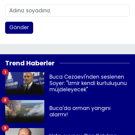
Gönder
Trend Haberler
1
Buca Cezaevi'nden seslenen
Soyer: "İzmir kendi kurtuluşunu
müjdeleyecek"
2
Buca'da orman yangını
alarmı!
3