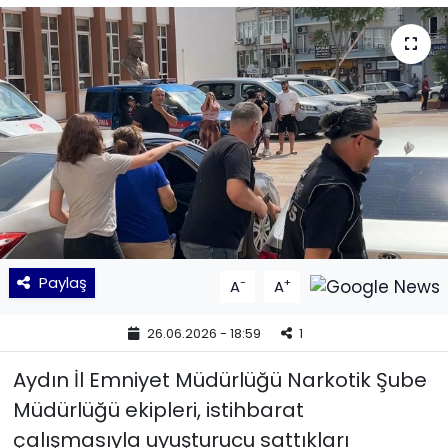
KÜLTÜR SANAT
MAGAZİN
POLİTİKA
SAĞLIK
Siyaset
Paylaş
-
+
A
A
SPOR
26.06.2026 - 18:59
1
TEKNOLOJİ
Aydın İl Emniyet Müdürlüğü Narkotik Şube
Yaşam
Müdürlüğü ekipleri, istihbarat
çalışmasıyla uyuşturucu sattıkları
YEREL POLİTİKA