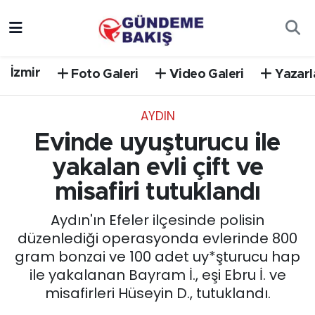
Ankara
Nöbetçi Eczaneler
İzmir
Foto Galeri
Video Galeri
Yazarl
Bilim Teknoloji
Hava Durumu
AYDIN
DÜNYA
Trafik Durumu
Evinde uyuşturucu ile
EGE
Süper Lig Puan Durumu ve Fikstür
yakalan evli çift ve
misafiri tutuklandı
EĞİTİM
Tüm Manşetler
Aydın'ın Efeler ilçesinde polisin
EKONOMİ
Son Dakika Haberleri
düzenlediği operasyonda evlerinde 800
gram bonzai ve 100 adet uy*şturucu hap
English News
Haber Arşivi
ile yakalanan Bayram İ., eşi Ebru İ. ve
misafirleri Hüseyin D., tutuklandı.
GÜNCEL