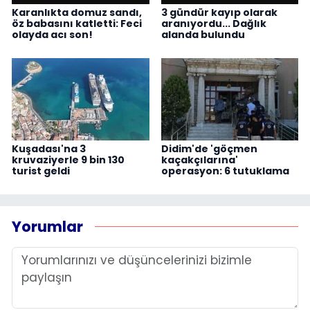
Karanlıkta domuz sandı,
3 gündür kayıp olarak
öz babasını katletti: Feci
aranıyordu... Dağlık
olayda acı son!
alanda bulundu
Kuşadası'na 3
Didim'de 'göçmen
kruvaziyerle 9 bin 130
kaçakçılarına'
turist geldi
operasyon: 6 tutuklama
Yorumlar