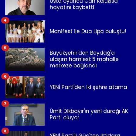
Usta oyuncu Can Kolukısa
hayatını kaybetti
4
Manifest ile Dua Lipa buluştu!
5
Büyükşehir'den Beydağ'a
ulaşım hamlesi: 5 mahalle
merkeze bağlandı
6
YENİ Parti'den iki şehre atama
7
Ümit Dikbayır'ın yeni durağı AK
Parti oluyor
8
YENİ Parti'li Güç'ten iktidara