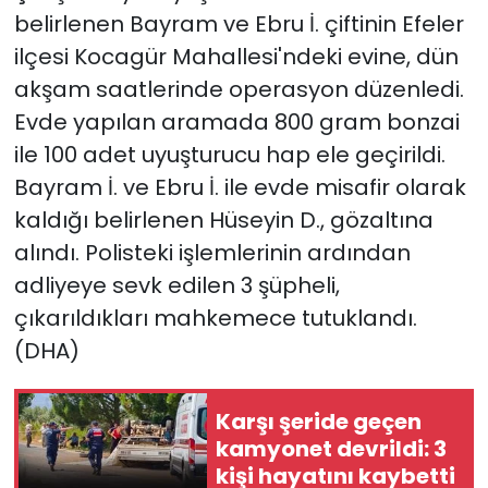
belirlenen Bayram ve Ebru İ. çiftinin Efeler
YEREL YÖNETİMLER
ilçesi Kocagür Mahallesi'ndeki evine, dün
akşam saatlerinde operasyon düzenledi.
Yurt
Evde yapılan aramada 800 gram bonzai
ile 100 adet uyuşturucu hap ele geçirildi.
Bayram İ. ve Ebru İ. ile evde misafir olarak
kaldığı belirlenen Hüseyin D., gözaltına
alındı. Polisteki işlemlerinin ardından
adliyeye sevk edilen 3 şüpheli,
çıkarıldıkları mahkemece tutuklandı.
(DHA)
Karşı şeride geçen
kamyonet devrildi: 3
kişi hayatını kaybetti