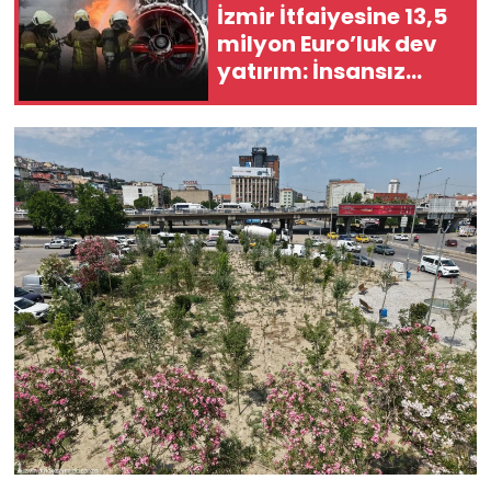
İzmir İtfaiyesine 13,5
milyon Euro’luk dev
yatırım: İnsansız
yangın robotları
geliyor