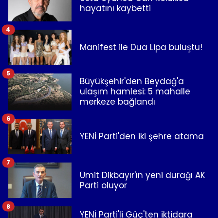
hayatını kaybetti
4
Manifest ile Dua Lipa buluştu!
5
Büyükşehir'den Beydağ'a
ulaşım hamlesi: 5 mahalle
merkeze bağlandı
6
YENİ Parti'den iki şehre atama
7
Ümit Dikbayır'ın yeni durağı AK
Parti oluyor
8
YENİ Parti'li Güç'ten iktidara