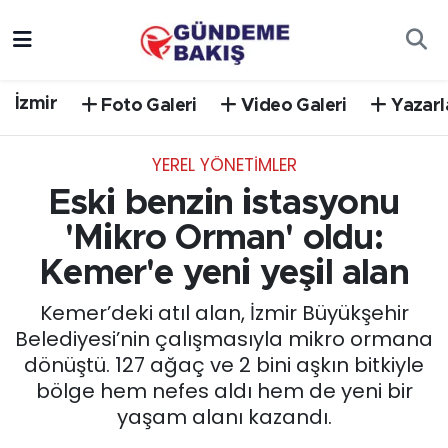
Ankara
Nöbetçi Eczaneler
İzmir
Foto Galeri
Video Galeri
Yazarl
Bilim Teknoloji
Hava Durumu
YEREL YÖNETİMLER
DÜNYA
Trafik Durumu
Eski benzin istasyonu
EGE
Süper Lig Puan Durumu ve Fikstür
'Mikro Orman' oldu:
Kemer'e yeni yeşil alan
EĞİTİM
Tüm Manşetler
Kemer’deki atıl alan, İzmir Büyükşehir
EKONOMİ
Son Dakika Haberleri
Belediyesi’nin çalışmasıyla mikro ormana
dönüştü. 127 ağaç ve 2 bini aşkın bitkiyle
English News
Haber Arşivi
bölge hem nefes aldı hem de yeni bir
yaşam alanı kazandı.
GÜNCEL