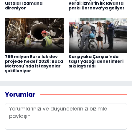
ustaları zamana
verdi: İzmir’in ilk lavanta
direniyor
parkı Bornova’ya geliyor
765 milyon Euro'luk dev
Karşıyaka Çarşısı’nda
projede hedef 2028: Buca
taşıt yasağı denetimleri
Metrosu'nda istasyonlar
sıkılaştırıldı
şekilleniyor
Yorumlar