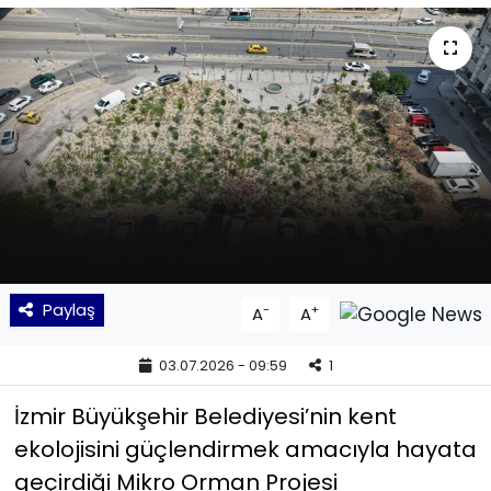
KÜLTÜR SANAT
MAGAZİN
POLİTİKA
SAĞLIK
Siyaset
Paylaş
-
+
A
A
SPOR
03.07.2026 - 09:59
1
TEKNOLOJİ
İzmir Büyükşehir Belediyesi’nin kent
Yaşam
ekolojisini güçlendirmek amacıyla hayata
geçirdiği Mikro Orman Projesi
YEREL POLİTİKA