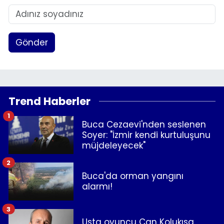
Gönder
Trend Haberler
1
Buca Cezaevi'nden seslenen
Soyer: "İzmir kendi kurtuluşunu
müjdeleyecek"
2
Buca'da orman yangını
alarmı!
3
Usta oyuncu Can Kolukısa