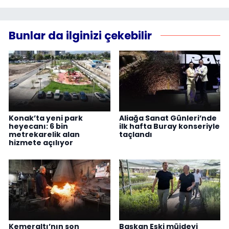
Bunlar da ilginizi çekebilir
Konak’ta yeni park
Aliağa Sanat Günleri’nde
heyecanı: 6 bin
ilk hafta Buray konseriyle
metrekarelik alan
taçlandı
hizmete açılıyor
Kemeraltı’nın son
Başkan Eşki müjdeyi