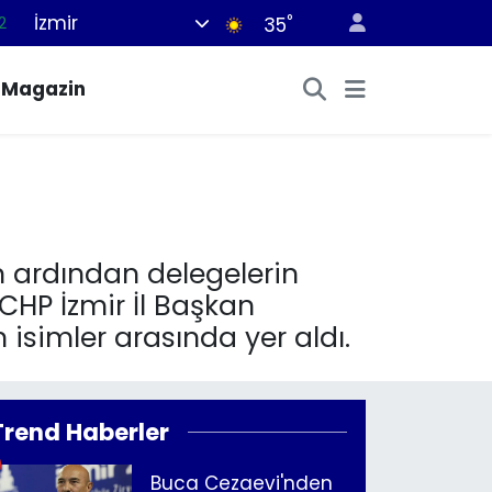
İzmir
°
2
35
7
Magazin
7
5
9
9
n ardından delegelerin
CHP İzmir İl Başkan
 isimler arasında yer aldı.
Trend Haberler
Buca Cezaevi'nden