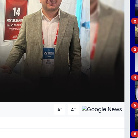
2
3
4
5
-
+
A
A
6