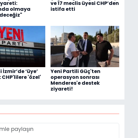
yareti:
ve 17 meclis üyesi CHP’den
ında olmaya
istifa etti
deceğiz"
i İzmir’de ‘üye’
Yeni Partili Güç'ten
 CHP'lilere 'özel'
operasyon sonrası
Menderes'e destek
ziyareti!