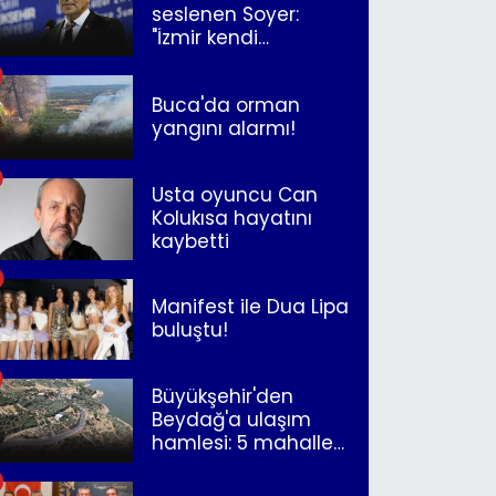
seslenen Soyer:
"İzmir kendi
kurtuluşunu
müjdeleyecek"
Buca'da orman
yangını alarmı!
Usta oyuncu Can
Kolukısa hayatını
kaybetti
Manifest ile Dua Lipa
buluştu!
Büyükşehir'den
Beydağ'a ulaşım
hamlesi: 5 mahalle
merkeze bağlandı