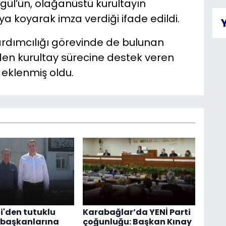
ül’ün, olağanüstü kurultayın
 koyarak imza verdiği ifade edildi.
ardımcılığı görevinde de bulunan
r’den kurultay sürecine destek veren
 eklenmiş oldu.
i'den tutuklu
Karabağlar’da YENİ Parti
 başkanlarına
çoğunluğu: Başkan Kınay