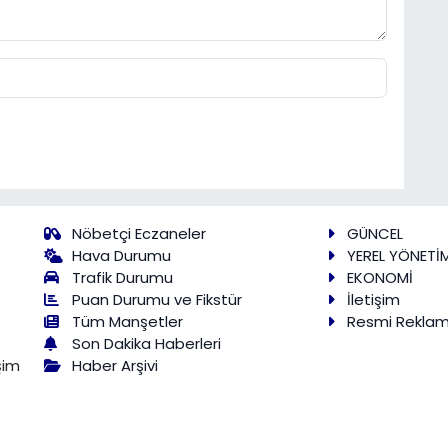
Nöbetçi Eczaneler
GÜNCEL
Hava Durumu
YEREL YÖNETİ
Trafik Durumu
EKONOMİ
Puan Durumu ve Fikstür
İletişim
Tüm Manşetler
Resmi Rekla
Son Dakika Haberleri
Haber Arşivi
şim