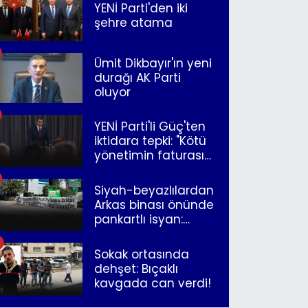
YENİ Parti'den iki
şehre atama
Ümit Dikbayır'ın yeni
durağı AK Parti
oluyor
YENİ Parti'li Güç'ten
iktidara tepki: "Kötü
yönetimin faturasını
Romanlar ödüyor"
Siyah-beyazlılardan
Arkas binası önünde
pankartlı isyan:
"Yazıklar olsun sana
İzmir"
Sokak ortasında
dehşet: Bıçaklı
kavgada can verdi!