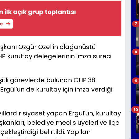
n ilk açık grup toplantısı
le
7
kanı Özgür Özel’in olağanüstü
8
P kurultay delegelerinin imza süreci
tli görevlerde bulunan CHP 38.
9
rgül’ün de kurultay için imza verdiği
10
yıllardır siyaset yapan Ergül’ün, kurultay
kanları, belediye meclis üyeleri ve ilçe
rçekleştirdiği belirtildi. Yapılan