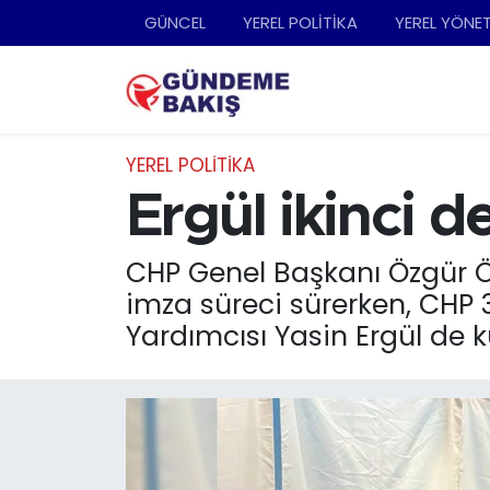
GÜNCEL
YEREL POLİTİKA
YEREL YÖNE
Ankara
Nöbetçi Eczaneler
Bilim Teknoloji
Hava Durumu
YEREL POLİTİKA
DÜNYA
Trafik Durumu
Ergül ikinci d
EGE
Süper Lig Puan Durumu ve Fikstür
CHP Genel Başkanı Özgür Öz
imza süreci sürerken, CHP 
EĞİTİM
Tüm Manşetler
Yardımcısı Yasin Ergül de k
EKONOMİ
Son Dakika Haberleri
English News
Haber Arşivi
GÜNCEL