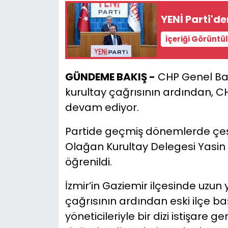
YENİ Parti'de
YEREL YÖNETİMLER
İçeriği Görüntü
Yurt
GÜNDEME BAKIŞ -
CHP Genel Baş
kurultay çağrısının ardından, CH
devam ediyor.
Partide geçmiş dönemlerde çeşi
Olağan Kurultay Delegesi Yasin E
öğrenildi.
İzmir’in Gaziemir ilçesinde uzun 
çağrısının ardından eski ilçe baş
yöneticileriyle bir dizi istişare ge