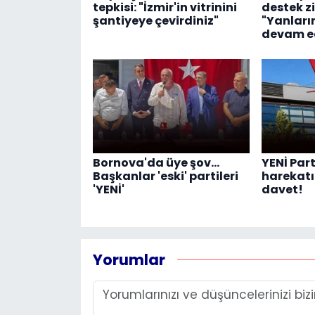
tepkisi: "İzmir'in vitrinini
destek zi
şantiyeye çevirdiniz"
"Yanlar
devam e
Bornova'da üye şov...
YENİ Part
Başkanlar 'eski' partileri
harekatı:
'YENİ'
davet!
Yorumlar