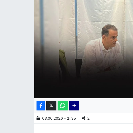
KÜLTÜR SANAT
MAGAZİN
POLİTİKA
SAĞLIK
Siyaset
SPOR
TEKNOLOJİ
Yaşam
03.06.2026 - 21:35
2
YEREL POLİTİKA