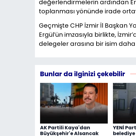
değerlendirmelerin ardından Erg
toplanması yönünde irade ortaya
Geçmişte CHP İzmir İl Başkan Y
Ergül’ün imzasıyla birlikte, İzmi
delegeler arasına bir isim daha
Bunlar da ilginizi çekebilir
AK Partili Kaya'dan
YENİ Part
Büyükşehir'e Alsancak
belediye