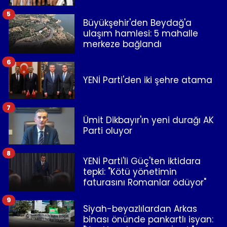
5
Büyükşehir'den Beydağ'a
ulaşım hamlesi: 5 mahalle
merkeze bağlandı
6
YENİ Parti'den iki şehre atama
7
Ümit Dikbayır'ın yeni durağı AK
Parti oluyor
8
YENİ Parti'li Güç'ten iktidara
tepki: "Kötü yönetimin
faturasını Romanlar ödüyor"
9
Siyah-beyazlılardan Arkas
binası önünde pankartlı isyan: