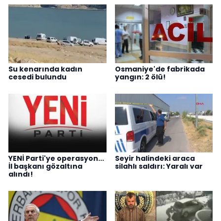
Su kenarında kadın
Osmaniye'de fabrikada
cesedi bulundu
yangın: 2 ölü!
YENİ Parti'ye operasyon...
Seyir halindeki araca
İl başkanı gözaltına
silahlı saldırı: Yaralı var
alındı!