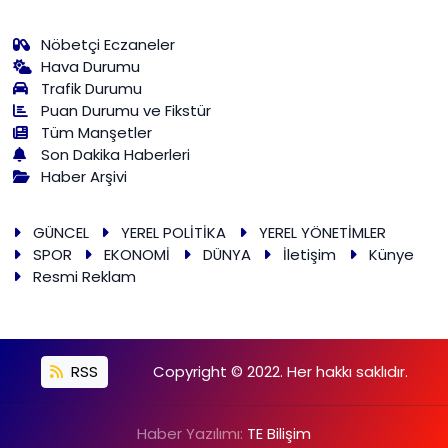
Nöbetçi Eczaneler
Hava Durumu
Trafik Durumu
Puan Durumu ve Fikstür
Tüm Manşetler
Son Dakika Haberleri
Haber Arşivi
GÜNCEL
YEREL POLİTİKA
YEREL YÖNETİMLER
SPOR
EKONOMİ
DÜNYA
İletişim
Künye
Resmi Reklam
RSS
Copyright © 2022. Her hakkı saklıdır.
Haber Yazılımı:
TE Bilişim