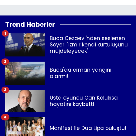
Trend Haberler
1
Buca Cezaevi'nden seslenen
Soyer: "İzmir kendi kurtuluşunu
müjdeleyecek"
2
Buca'da orman yangını
alarmı!
3
Usta oyuncu Can Kolukısa
hayatını kaybetti
4
Manifest ile Dua Lipa buluştu!