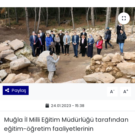
KÜLTÜR SANAT
MAGAZİN
POLİTİKA
SAĞLIK
Siyaset
SPOR
Paylaş
-
+
A
A
TEKNOLOJİ
24.01.2023 - 15:38
Yaşam
Muğla İl Milli Eğitim Müdürlüğü tarafından
eğitim-öğretim faaliyetlerinin
YEREL POLİTİKA