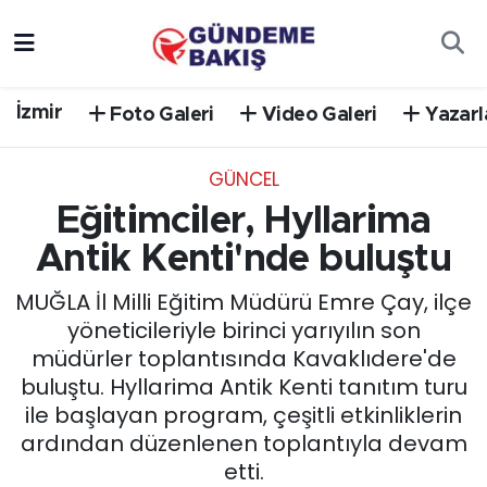
Ankara
Nöbetçi Eczaneler
İzmir
Foto Galeri
Video Galeri
Yazarl
Bilim Teknoloji
Hava Durumu
GÜNCEL
DÜNYA
Trafik Durumu
Eğitimciler, Hyllarima
EGE
Süper Lig Puan Durumu ve Fikstür
Antik Kenti'nde buluştu
MUĞLA İl Milli Eğitim Müdürü Emre Çay, ilçe
EĞİTİM
Tüm Manşetler
yöneticileriyle birinci yarıyılın son
müdürler toplantısında Kavaklıdere'de
EKONOMİ
Son Dakika Haberleri
buluştu. Hyllarima Antik Kenti tanıtım turu
ile başlayan program, çeşitli etkinliklerin
English News
Haber Arşivi
ardından düzenlenen toplantıyla devam
etti.
GÜNCEL