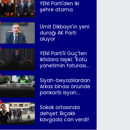
YENİ Parti'den iki
şehre atama
Ümit Dikbayır'ın yeni
durağı AK Parti
oluyor
YENİ Parti'li Güç'ten
iktidara tepki: "Kötü
yönetimin faturasını
Romanlar ödüyor"
Siyah-beyazlılardan
Arkas binası önünde
pankartlı isyan:
"Yazıklar olsun sana
İzmir"
Sokak ortasında
dehşet: Bıçaklı
kavgada can verdi!