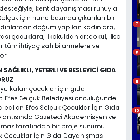
n desteğiyle, kent dayanışması ruhuyla
Selçuk için hane bazında çıkarılan bir
7
adınlardan doğum yapılan kadınlara,
sı çocuklara, ilkokuldan ortaokul, lise
r tüm ihtiyaç sahibi annelere ve
8
iyor.
AĞLIKLI, YETERLİ VE BESLEYİCİ GIDA
ORUZ
9
ıya kalan çocuklar için gıda
 Efes Selçuk Belediyesi öncülüğünde
a edilen Efes Selçuk Çocuklar İçin Gıda
10
plantısında Gazeteci Akademisyen ve
lmaz tarafından bir proje sunumu
k Çocuklar İçin Gıda Dayanışması