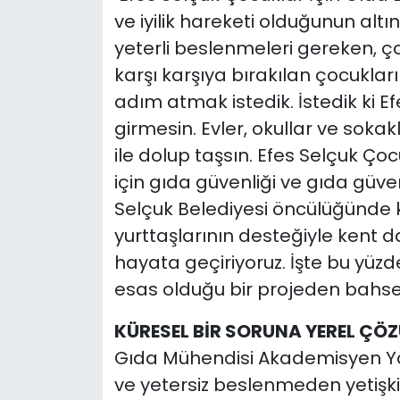
ve iyilik hareketi olduğunun altı
yeterli beslenmeleri gereken, 
karşı karşıya bırakılan çocukları
adım atmak istedik. İstedik ki E
girmesin. Evler, okullar ve soka
ile dolup taşsın. Efes Selçuk Ço
için gıda güvenliği ve gıda gü
Selçuk Belediyesi öncülüğünde ke
yurttaşlarının desteğiyle kent da
hayata geçiriyoruz. İşte bu yü
esas olduğu bir projeden bahse
KÜRESEL BİR SORUNA YEREL ÇÖ
Gıda Mühendisi Akademisyen Yaza
ve yetersiz beslenmeden yetişki