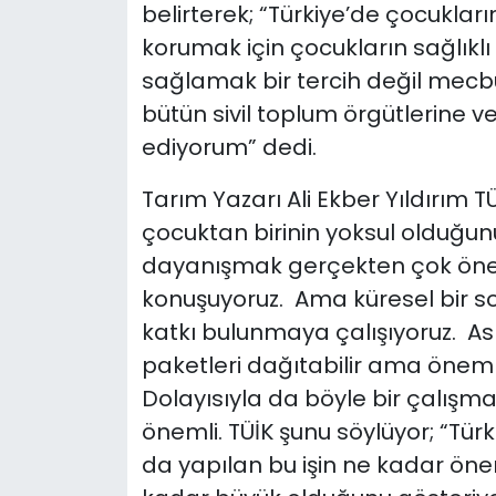
belirterek; “Türkiye’de çocukları
korumak için çocukların sağlık
sağlamak bir tercih değil mecb
bütün sivil toplum örgütlerine 
ediyorum” dedi.
Tarım Yazarı Ali Ekber Yıldırım T
çocuktan birinin yoksul olduğunu 
dayanışmak gerçekten çok öneml
konuşuyoruz. Ama küresel bir so
katkı bulunmaya çalışıyoruz. Asl
paketleri dağıtabilir ama önemli
Dolayısıyla da böyle bir çalışm
önemli. TÜİK şunu söylüyor; “Türk
da yapılan bu işin ne kadar ön