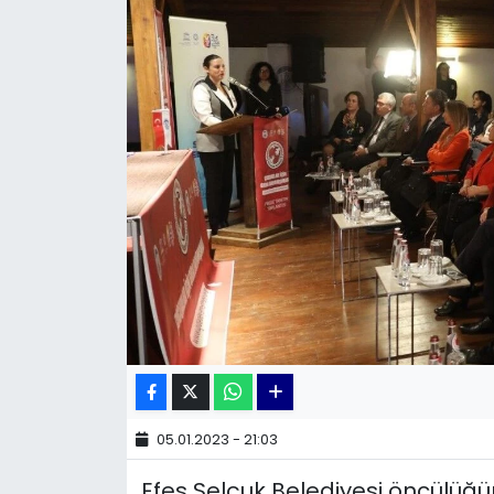
KÜLTÜR SANAT
MAGAZİN
POLİTİKA
SAĞLIK
Siyaset
SPOR
TEKNOLOJİ
Yaşam
05.01.2023 - 21:03
Efes Selçuk Belediyesi öncülüğün
YEREL POLİTİKA