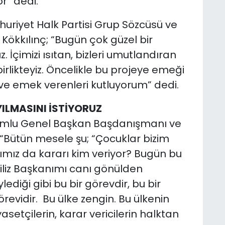
r” dedi.
huriyet Halk Partisi Grup Sözcüsü ve
 Kökkılınç; “Bugün çok güzel bir
z. İçimizi ısıtan, bizleri umutlandıran
birlikteyiz. Öncelikle bu projeye emeği
 ve emek verenleri kutluyorum” dedi.
YILMASINI İSTİYORUZ
rumlu Genel Başkan Başdanışmanı ve
, “Bütün mesele şu; “Çocuklar bizim
ımız da kararı kim veriyor? Bugün bu
iliz Başkanımı canı gönülden
diği gibi bu bir görevdir, bu bir
örevidir. Bu ülke zengin. Bu ülkenin
setçilerin, karar vericilerin halktan