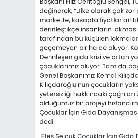
Başkanı Filiz Ceritoğlu Sengel, 
değinerek; “Ülke olarak çok zor
markette, kasapta fiyatlar artt
derinleştikçe insanların lokmas
tarafından bu küçülen lokmalar
geçemeyen bir halde oluyor. K
Derinleşen gıda krizi ve artan y
çocuklarımız oluyor. Tam da bö
Genel Başkanımız Kemal Kılıçdaro
Kılıçdaroğlu’nun çocukların yok
yetersizliği hakkındaki çağrılar
olduğumuz bir projeyi hızlandırm
Çocuklar İçin Gıda Dayanışması
dedi.
Efes Selçuk Çocuklar İçin Gıda 