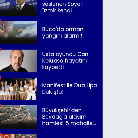
seslenen Soyer:
"İzmir kendi
kurtuluşunu
müjdeleyecek"
Buca'da orman
yangını alarmı!
Usta oyuncu Can
Kolukısa hayatını
kaybetti
Manifest ile Dua Lipa
buluştu!
Büyükşehir'den
Beydağ'a ulaşım
hamlesi: 5 mahalle
merkeze bağlandı