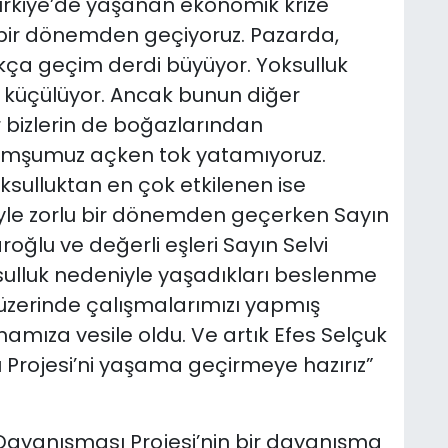
Türkiye’de yaşanan ekonomik krize
 bir dönemden geçiyoruz. Pazarda,
ıkça geçim derdi büyüyor. Yoksulluk
ı küçülüyor. Ancak bunun diğer
 bizlerin de boğazlarından
omşumuz açken tok yatamıyoruz.
oksulluktan en çok etkilenen ise
yle zorlu bir dönemden geçerken Sayın
ğlu ve değerli eşleri Sayın Selvi
sulluk nedeniyle yaşadıkları beslenme
ı üzerinde çalışmalarımızı yapmış
amıza vesile oldu. Ve artık Efes Selçuk
 Projesi’ni yaşama geçirmeye hazırız”
Dayanışması Projesi’nin bir dayanışma