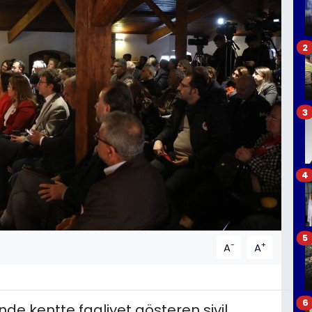
2
3
4
5
-
+
A
A
6
de kentte faaliyet gösteren sivil