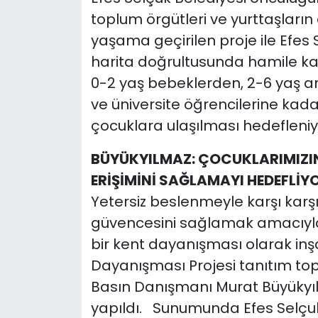
toplum örgütleri ve yurttaşları
YEREL YÖNETİMLER
yaşama geçirilen proje ile Efes 
harita doğrultusunda hamile k
Yurt
0-2 yaş bebeklerden, 2-6 yaş ara
ve üniversite öğrencilerine kada
çocuklara ulaşılması hedeflen
BÜYÜKYILMAZ: ÇOCUKLARIMIZIN S
ERİŞİMİNİ SAĞLAMAYI HEDEFLİY
Yetersiz beslenmeyle karşı karş
güvencesini sağlamak amacıyla
bir kent dayanışması olarak inş
Dayanışması Projesi tanıtım to
Basın Danışmanı Murat Büyükyı
yapıldı. Sunumunda Efes Selçu