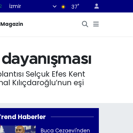
2
İzmir
°
37
7
Magazin
7
5
2
a dayanışması
9
lantısı Selçuk Efes Kent
al Kılıçdaroğlu’nun eşi
Trend Haberler
Buca Cezaevi'nden