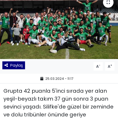
KÜLTÜR SANAT
MAGAZİN
POLİTİKA
SAĞLIK
Siyaset
Paylaş
-
+
A
A
SPOR
25.03.2024 - 11:17
TEKNOLOJİ
Grupta 42 puanla 5'inci sırada yer alan
yeşil-beyazlı takım 37 gün sonra 3 puan
Yaşam
sevinci yaşadı. Silifke'de güzel bir zeminde
ve dolu tribünler önünde geriye
YEREL POLİTİKA