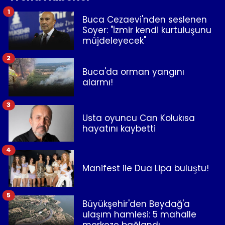
1
Buca Cezaevi'nden seslenen
Soyer: "İzmir kendi kurtuluşunu
müjdeleyecek"
2
Buca'da orman yangını
alarmı!
3
Usta oyuncu Can Kolukısa
hayatını kaybetti
4
Manifest ile Dua Lipa buluştu!
5
Büyükşehir'den Beydağ'a
ulaşım hamlesi: 5 mahalle