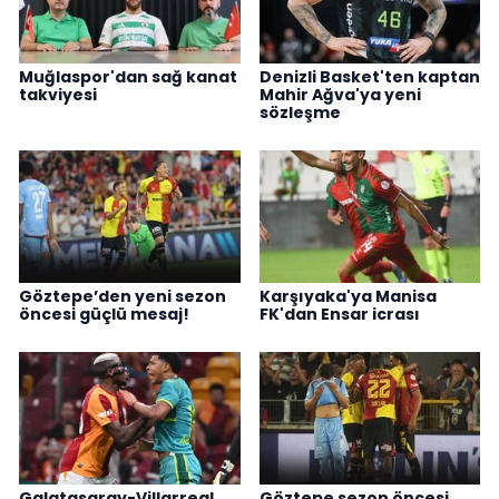
Muğlaspor'dan sağ kanat
Denizli Basket'ten kaptan
takviyesi
Mahir Ağva'ya yeni
sözleşme
Göztepe’den yeni sezon
Karşıyaka'ya Manisa
öncesi güçlü mesaj!
FK'dan Ensar icrası
Galatasaray-Villarreal
Göztepe sezon öncesi