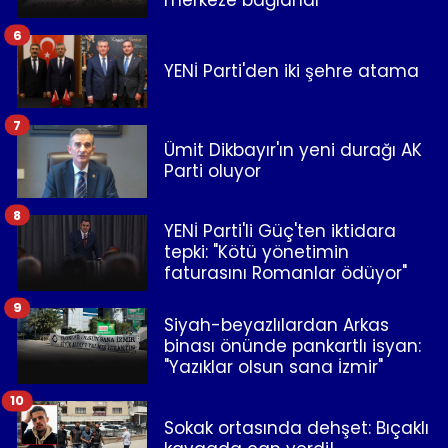
merkeze bağlandı
6
YENİ Parti'den iki şehre atama
7
Ümit Dikbayır'ın yeni durağı AK
Parti oluyor
8
YENİ Parti'li Güç'ten iktidara
tepki: "Kötü yönetimin
faturasını Romanlar ödüyor"
9
Siyah-beyazlılardan Arkas
binası önünde pankartlı isyan:
"Yazıklar olsun sana İzmir"
10
Sokak ortasında dehşet: Bıçaklı