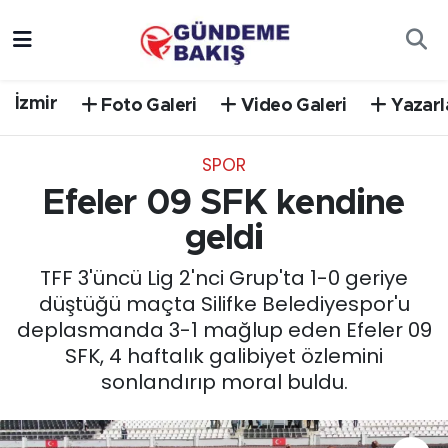
Ankara
Nöbetçi Eczaneler
İzmir
Foto Galeri
Video Galeri
Yazarl
Bilim Teknoloji
Hava Durumu
SPOR
DÜNYA
Trafik Durumu
Efeler 09 SFK kendine
EGE
Süper Lig Puan Durumu ve Fikstür
geldi
TFF 3'üncü Lig 2'nci Grup'ta 1-0 geriye
EĞİTİM
Tüm Manşetler
düştüğü maçta Silifke Belediyespor'u
deplasmanda 3-1 mağlup eden Efeler 09
EKONOMİ
Son Dakika Haberleri
SFK, 4 haftalık galibiyet özlemini
sonlandırıp moral buldu.
English News
Haber Arşivi
GÜNCEL