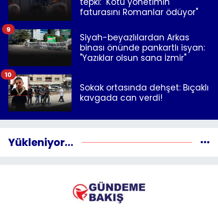
tepki: "Kötü yönetimin
faturasını Romanlar ödüyor"
9
Siyah-beyazlılardan Arkas
binası önünde pankartlı isyan:
"Yazıklar olsun sana İzmir"
10
Sokak ortasında dehşet: Bıçaklı
kavgada can verdi!
Yükleniyor...