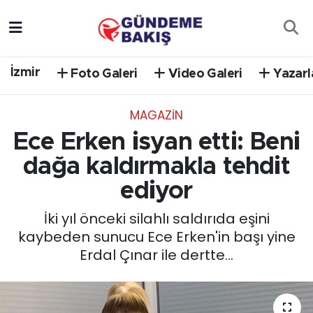
Ankara
Nöbetçi Eczaneler
İzmir
Foto Galeri
Video Galeri
Yazarl
Bilim Teknoloji
Hava Durumu
MAGAZİN
DÜNYA
Trafik Durumu
Ece Erken isyan etti: Beni
EGE
Süper Lig Puan Durumu ve Fikstür
dağa kaldırmakla tehdit
ediyor
EĞİTİM
Tüm Manşetler
İki yıl önceki silahlı saldırıda eşini
EKONOMİ
Son Dakika Haberleri
kaybeden sunucu Ece Erken'in başı yine
Erdal Çınar ile dertte...
English News
Haber Arşivi
GÜNCEL