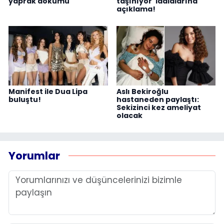
yaprak dökümü
taşınıyor' iddialarına
açıklama!
Manifest ile Dua Lipa
Aslı Bekiroğlu
buluştu!
hastaneden paylaştı:
Sekizinci kez ameliyat
olacak
Yorumlar