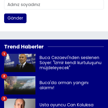
Gönder
Trend Haberler
1
Buca Cezaevi'nden seslenen
Soyer: "İzmir kendi kurtuluşunu
müjdeleyecek"
2
Buca'da orman yangını
alarmı!
3
Usta oyuncu Can Kolukısa