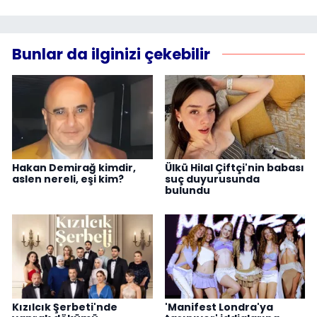
Bunlar da ilginizi çekebilir
Hakan Demirağ kimdir,
Ülkü Hilal Çiftçi'nin babası
aslen nereli, eşi kim?
suç duyurusunda
bulundu
Kızılcık Şerbeti'nde
'Manifest Londra'ya