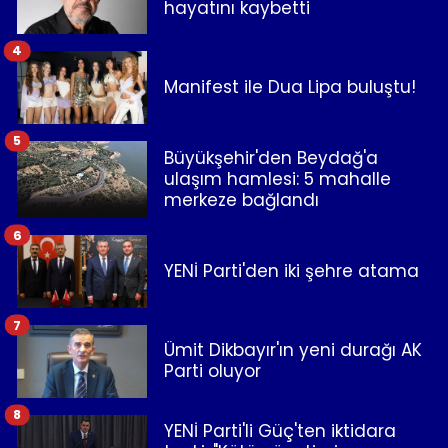
hayatını kaybetti
4
Manifest ile Dua Lipa buluştu!
5
Büyükşehir'den Beydağ'a
ulaşım hamlesi: 5 mahalle
merkeze bağlandı
6
YENİ Parti'den iki şehre atama
7
Ümit Dikbayır'ın yeni durağı AK
Parti oluyor
8
YENİ Parti'li Güç'ten iktidara