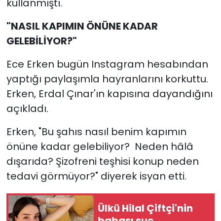
kullanmıştı.
"NASIL KAPIMIN ÖNÜNE KADAR
GELEBİLİYOR?"
Ece Erken bugün Instagram hesabından
yaptığı paylaşımla hayranlarını korkuttu.
Erken, Erdal Çınar'ın kapısına dayandığını
açıkladı.
Erken, "Bu şahıs nasıl benim kapımın
önüne kadar gelebiliyor? Neden hâlâ
dışarıda? Şizofreni teşhisi konup neden
tedavi görmüyor?" diyerek isyan etti.
Ülkü Hilal Çiftçi'nin
babası suç