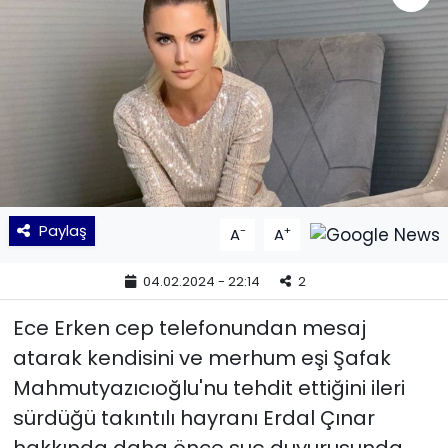
KÜLTÜR SANAT
MAGAZİN
POLİTİKA
SAĞLIK
Paylaş
-
+
A
A
Siyaset
04.02.2024 - 22:14
2
SPOR
Ece Erken cep telefonundan mesaj
TEKNOLOJİ
atarak kendisini ve merhum eşi Şafak
Mahmutyazıcıoğlu'nu tehdit ettiğini ileri
Yaşam
sürdüğü takıntılı hayranı Erdal Çınar
YEREL POLİTİKA
hakkında daha önce suç duyurusunda