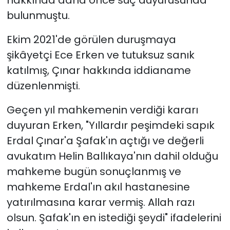
bulunmuştu.
YEREL YÖNETİMLER
Ekim 2021'de görülen duruşmaya
Yurt
şikâyetçi Ece Erken ve tutuksuz sanık
katılmış, Çınar hakkında iddianame
düzenlenmişti.
Geçen yıl mahkemenin verdiği kararı
duyuran Erken, "Yıllardır peşimdeki sapık
Erdal Çınar'a Şafak'ın açtığı ve değerli
avukatım Helin Ballıkaya'nın dahil olduğu
mahkeme bugün sonuçlanmış ve
mahkeme Erdal'ın akıl hastanesine
yatırılmasına karar vermiş. Allah razı
olsun. Şafak'ın en istediği şeydi" ifadelerini