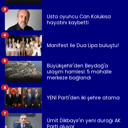
3
Usta oyuncu Can Kolukısa
hayatını kaybetti
4
Manifest ile Dua Lipa buluştu!
5
Büyükşehir'den Beydağ'a
ulaşım hamlesi: 5 mahalle
merkeze bağlandı
6
YENİ Parti'den iki şehre atama
7
Ümit Dikbayır'ın yeni durağı AK
Parti oluyor