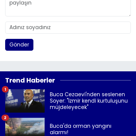
Gönder
Trend Haberler
1
Buca Cezaevi'nden seslenen
Soyer: "İzmir kendi kurtuluşunu
müjdeleyecek"
2
Buca'da orman yangını
alarmı!