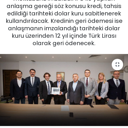
anlaşma gereği söz konusu kredi, tahsis
KÜLTÜR SANAT
edildiği tarihteki dolar kuru sabitlenerek
kullandırılacak. Kredinin geri ödemesi ise
MAGAZİN
anlaşmanın imzalandığı tarihteki dolar
kuru üzerinden 12 yıl içinde Türk Lirası
POLİTİKA
olarak geri ödenecek.
SAĞLIK
Siyaset
SPOR
TEKNOLOJİ
Yaşam
YEREL POLİTİKA