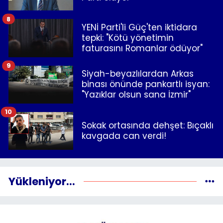
8
YENİ Parti'li Güç'ten iktidara
tepki: "Kötü yönetimin
faturasını Romanlar ödüyor"
9
Siyah-beyazlılardan Arkas
binası önünde pankartlı isyan:
"Yazıklar olsun sana İzmir"
10
Sokak ortasında dehşet: Bıçaklı
kavgada can verdi!
Yükleniyor...