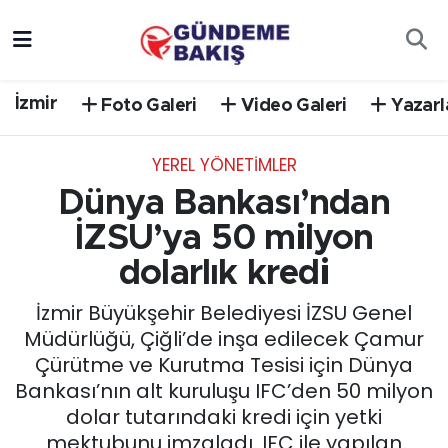
Ankara
Nöbetçi Eczaneler
İzmir
Foto Galeri
Video Galeri
Yazarl
Bilim Teknoloji
Hava Durumu
YEREL YÖNETİMLER
DÜNYA
Trafik Durumu
Dünya Bankası’ndan
EGE
Süper Lig Puan Durumu ve Fikstür
İZSU’ya 50 milyon
dolarlık kredi
EĞİTİM
Tüm Manşetler
İzmir Büyükşehir Belediyesi İZSU Genel
EKONOMİ
Son Dakika Haberleri
Müdürlüğü, Çiğli’de inşa edilecek Çamur
Çürütme ve Kurutma Tesisi için Dünya
English News
Haber Arşivi
Bankası’nın alt kuruluşu IFC’den 50 milyon
dolar tutarındaki kredi için yetki
GÜNCEL
mektubunu imzaladı. IFC ile yapılan