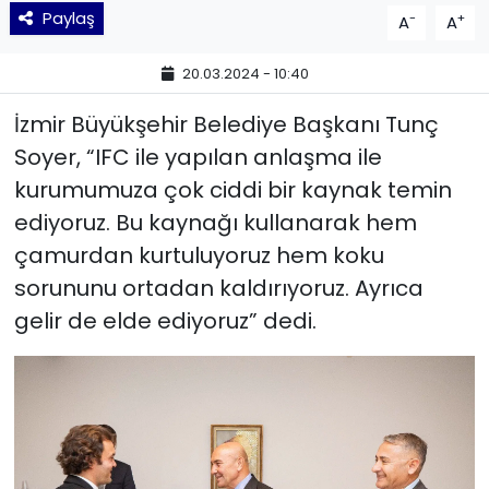
Paylaş
-
+
A
A
YEREL YÖNETİMLER
20.03.2024 - 10:40
Yurt
İzmir Büyükşehir Belediye Başkanı Tunç
Soyer, “IFC ile yapılan anlaşma ile
kurumumuza çok ciddi bir kaynak temin
ediyoruz. Bu kaynağı kullanarak hem
çamurdan kurtuluyoruz hem koku
sorununu ortadan kaldırıyoruz. Ayrıca
gelir de elde ediyoruz” dedi.