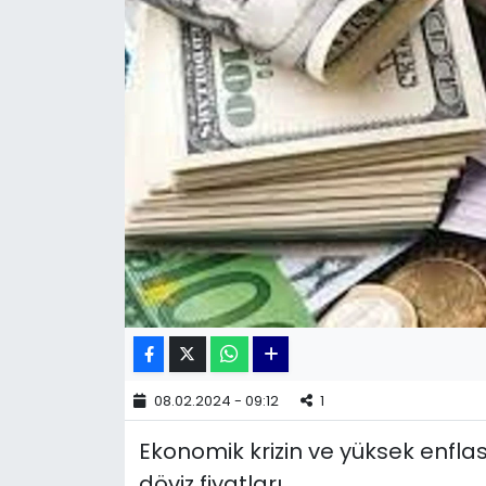
KÜLTÜR SANAT
MAGAZİN
POLİTİKA
SAĞLIK
Siyaset
SPOR
TEKNOLOJİ
08.02.2024 - 09:12
1
Yaşam
Ekonomik krizin ve yüksek enflas
YEREL POLİTİKA
döviz fiyatları.