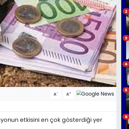
2
3
4
5
-
+
A
A
6
yonun etkisini en çok gösterdiği yer