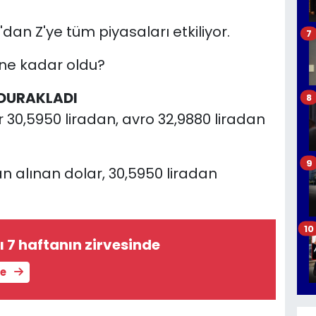
A'dan Z'ye tüm piyasaları etkiliyor.
7
ı ne kadar oldu?
 DURAKLADI
8
 30,5950 liradan, avro 32,9880 liradan
9
n alınan dolar, 30,5950 liradan
10
rı 7 haftanın zirvesinde
le