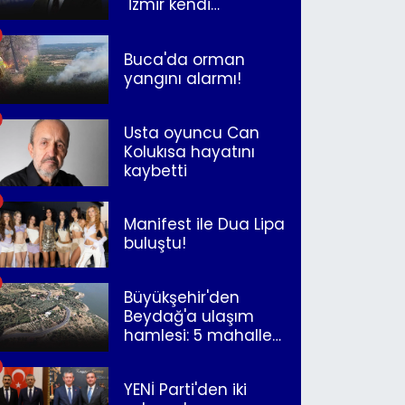
"İzmir kendi
kurtuluşunu
müjdeleyecek"
Buca'da orman
yangını alarmı!
Usta oyuncu Can
Kolukısa hayatını
kaybetti
Manifest ile Dua Lipa
buluştu!
Büyükşehir'den
Beydağ'a ulaşım
hamlesi: 5 mahalle
merkeze bağlandı
YENİ Parti'den iki