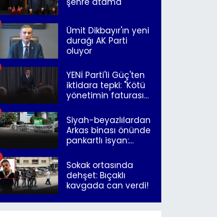
şehre atama
Ümit Dikbayır'ın yeni
durağı AK Parti
oluyor
YENİ Parti'li Güç'ten
iktidara tepki: "Kötü
yönetimin faturasını
Romanlar ödüyor"
Siyah-beyazlılardan
Arkas binası önünde
pankartlı isyan:
"Yazıklar olsun sana
İzmir"
Sokak ortasında
dehşet: Bıçaklı
kavgada can verdi!