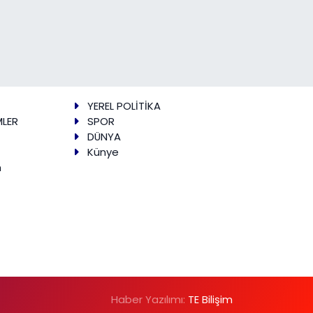
YEREL POLİTİKA
MLER
SPOR
DÜNYA
Künye
m
Haber Yazılımı:
TE Bilişim