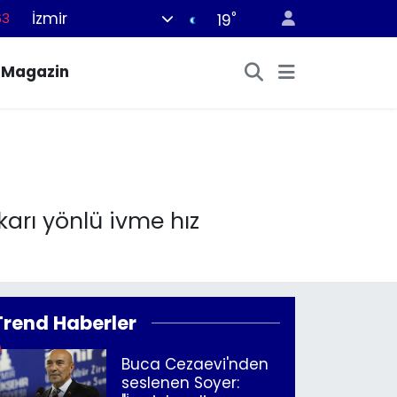
İzmir
°
63
19
16
Magazin
02
07
45
70
karı yönlü ivme hız
Trend Haberler
Buca Cezaevi'nden
seslenen Soyer: