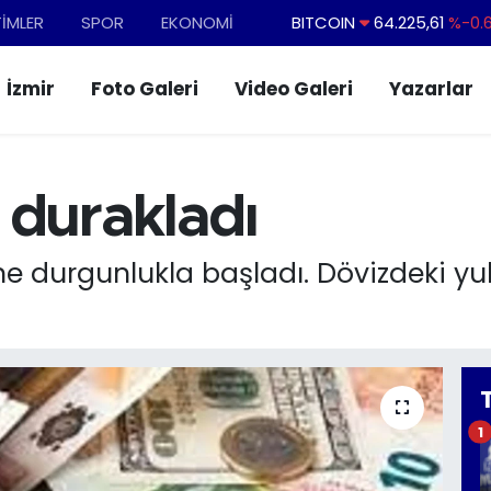
TİMLER
SPOR
EKONOMİ
BITCOIN
64.225,61
%-0.
DOLAR
47,7143
%0.
İzmir
Foto Galeri
Video Galeri
Yazarlar
EURO
55,0317
%-0.
STERLİN
64,2463
%0.
GRAM ALTIN
6510.40
%0.
 durakladı
BİST100
13.799
%
ne durgunlukla başladı. Dövizdeki yu
1