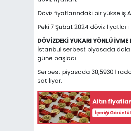
Döviz fiyatlarındaki bir yükseliş 
YEREL YÖNETİMLER
Peki 7 Şubat 2024 döviz fiyatlar
Yurt
DÖVİZDEKİ YUKARI YÖNLÜ İVME
İstanbul serbest piyasada dolar
güne başladı.
Serbest piyasada 30,5930 lirada
satılıyor.
Altın fiyatla
İçeriği Görüntü