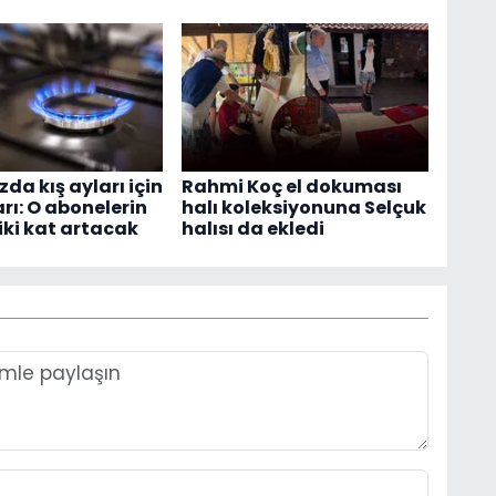
da kış ayları için
Rahmi Koç el dokuması
arı: O abonelerin
halı koleksiyonuna Selçuk
iki kat artacak
halısı da ekledi