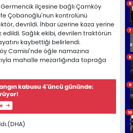
6
a Germencik ilçesine bağlı Çamköy
Efe Çobanoğlu'nun kontrolünü
ktör, devrildi. İhbar üzerine kaza yerine
7
edildi. Sağlık ekibi, devrilen traktörün
atını kaybettiği belirlendi.
öy Camisi'nde öğle namazına
8
ıyla mahalle mezarlığında toprağa
9
yangın kabusu 4'üncü gününde:
rüyor!
le
10
ldı.(DHA)