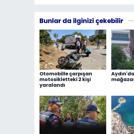
Bunlar da ilginizi çekebilir
Otomobille çarpışan
Aydın'da
motosikletteki 2 kişi
mağazas
yaralandı