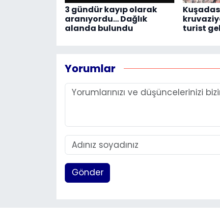
3 gündür kayıp olarak
Kuşadası
aranıyordu... Dağlık
kruvaziye
alanda bulundu
turist ge
Yorumlar
Gönder