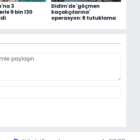
'na 3
Didim'de 'göçmen
rle 9 bin 130
kaçakçılarına'
ldi
operasyon: 6 tutuklama