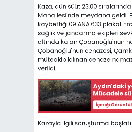
Kaza, dün süüt 23.00 sıralarınd
YEREL YÖNETİMLER
Mahallesi'nde meydana geldi. 
kaybettiği 09 ANA 633 plakalı tra
Yurt
sağlık ve jandarma ekipleri sevk 
altında kalan Çobanoğlu'nun hay
Çobanoğlu'nun cenazesi, Çamk
müteakip kılınan cenaze namaz
verildi.
Aydın'daki 
Mücadele sü
İçeriği Görüntü
Kazayla ilgili soruşturma başlatı