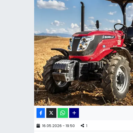
KÜLTÜR SANAT
MAGAZİN
POLİTİKA
SAĞLIK
Siyaset
SPOR
TEKNOLOJİ
Yaşam
16.05.2026 - 19:50
1
YEREL POLİTİKA