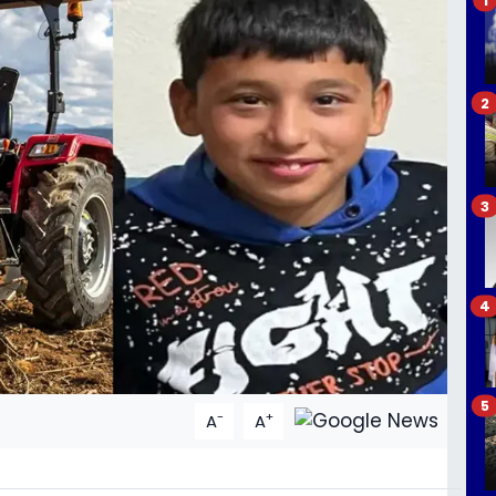
2
3
4
5
-
+
A
A