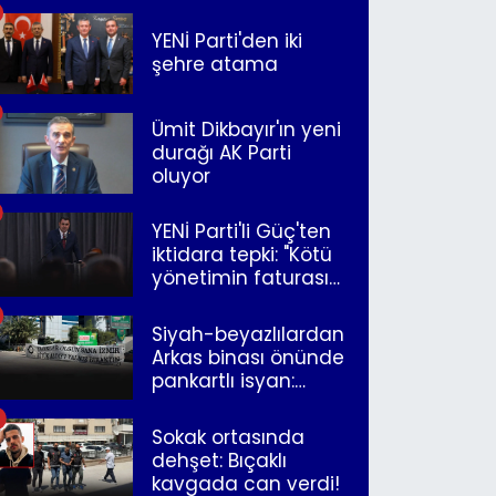
YENİ Parti'den iki
şehre atama
Ümit Dikbayır'ın yeni
durağı AK Parti
oluyor
YENİ Parti'li Güç'ten
iktidara tepki: "Kötü
yönetimin faturasını
Romanlar ödüyor"
Siyah-beyazlılardan
Arkas binası önünde
pankartlı isyan:
"Yazıklar olsun sana
İzmir"
Sokak ortasında
dehşet: Bıçaklı
kavgada can verdi!