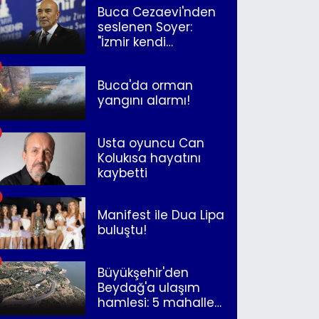
Buca Cezaevi'nden
seslenen Soyer:
"İzmir kendi
kurtuluşunu
müjdeleyecek"
Buca'da orman
yangını alarmı!
Usta oyuncu Can
Kolukısa hayatını
kaybetti
Manifest ile Dua Lipa
buluştu!
Büyükşehir'den
Beydağ'a ulaşım
hamlesi: 5 mahalle
merkeze bağlandı