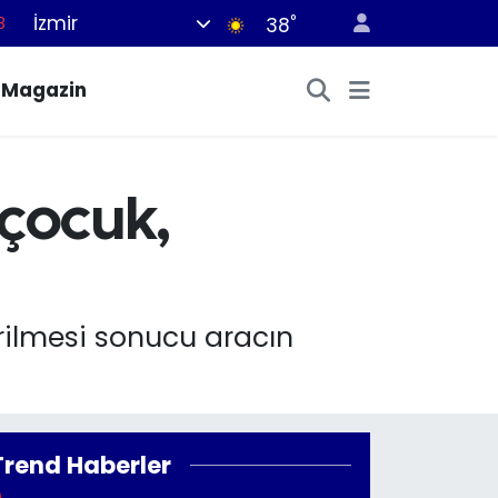
İzmir
°
8
38
8
Magazin
2
8
3
 çocuk,
4
vrilmesi sonucu aracın
Trend Haberler