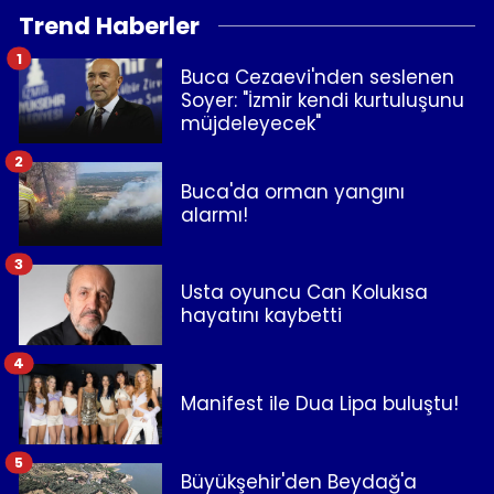
Trend Haberler
1
Buca Cezaevi'nden seslenen
Soyer: "İzmir kendi kurtuluşunu
müjdeleyecek"
2
Buca'da orman yangını
alarmı!
3
Usta oyuncu Can Kolukısa
hayatını kaybetti
4
Manifest ile Dua Lipa buluştu!
5
Büyükşehir'den Beydağ'a