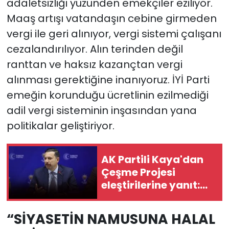
adaletsizliği yüzünden emekçiler eziliyor.
Maaş artışı vatandaşın cebine girmeden
vergi ile geri alınıyor, vergi sistemi çalışanı
cezalandırılıyor. Alın terinden değil
ranttan ve haksız kazançtan vergi
alınması gerektiğine inanıyoruz. İYİ Parti
emeğin korunduğu ücretlinin ezilmediği
adil vergi sisteminin inşasından yana
politikalar geliştiriyor.
AK Partili Kaya'dan
Çeşme Projesi
eleştirilerine yanıt:
Sizin alternatifiniz
ne?
“SİYASETİN NAMUSUNA HALAL