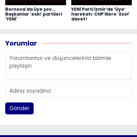
Bornova'da üye şov...
YENİ Parti İzmir’de ‘üye’
Başkanlar 'eski' partileri
harekatı: CHP'lilere 'özel'
'YENİ'
davet!
Yorumlar
Gönder