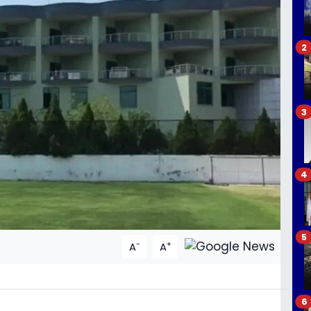
2
3
4
5
-
+
A
A
6