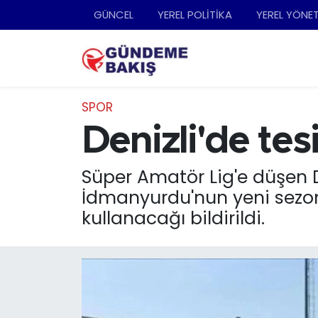
GÜNCEL
YEREL POLİTİKA
YEREL YÖNE
Ankara
Nöbetçi Eczaneler
Bilim Teknoloji
Hava Durumu
SPOR
DÜNYA
Trafik Durumu
Denizli'de tesi
EGE
Süper Lig Puan Durumu ve Fikstür
Süper Amatör Lig'e düşen D
İdmanyurdu'nun yeni sezonda
EĞİTİM
Tüm Manşetler
kullanacağı bildirildi.
EKONOMİ
Son Dakika Haberleri
English News
Haber Arşivi
GÜNCEL