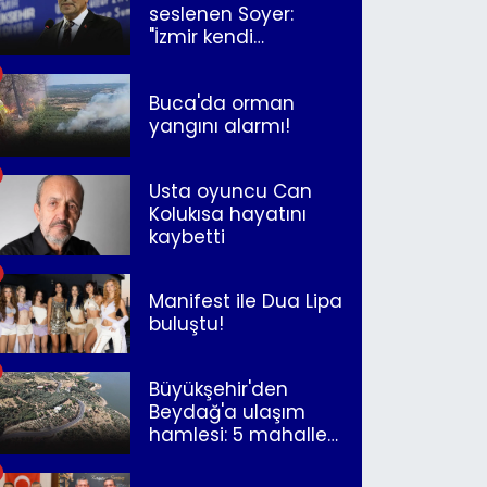
seslenen Soyer:
"İzmir kendi
kurtuluşunu
müjdeleyecek"
Buca'da orman
yangını alarmı!
Usta oyuncu Can
Kolukısa hayatını
kaybetti
Manifest ile Dua Lipa
buluştu!
Büyükşehir'den
Beydağ'a ulaşım
hamlesi: 5 mahalle
merkeze bağlandı