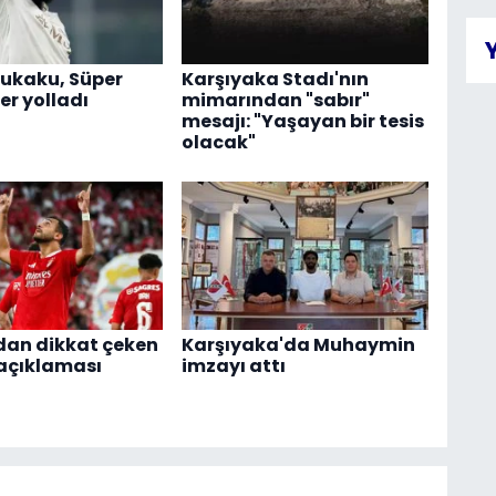
ukaku, Süper
Karşıyaka Stadı'nın
er yolladı
mimarından "sabır"
mesajı: "Yaşayan bir tesis
olacak"
dan dikkat çeken
Karşıyaka'da Muhaymin
 açıklaması
imzayı attı