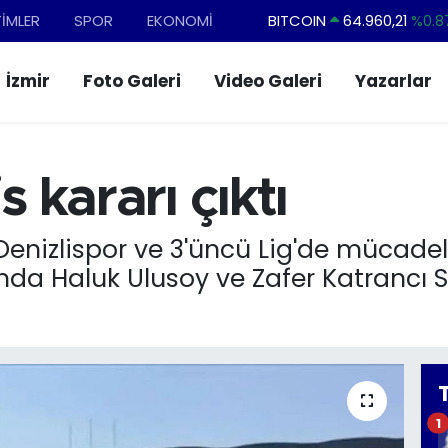
TİMLER
SPOR
EKONOMİ
BITCOIN
64.960,21
%0.8
DOLAR
47,7436
%0.1
İzmir
Foto Galeri
Video Galeri
Yazarlar
EURO
55,2510
%0.3
STERLİN
64,4811
%0.3
GRAM ALTIN
6648.99
%2.5
s kararı çıktı
BİST100
13.779
%-1
enizlispor ve 3'üncü Lig'de mücadel
 Haluk Ulusoy ve Zafer Katrancı Spor
1