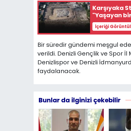
Karşıyaka St
YEREL YÖNETİMLER
"Yaşayan bir
İçeriği Görüntü
Yurt
Bir süredir gündemi meşgul eden 
verildi. Denizli Gençlik ve Spor 
Denizlispor ve Denizli İdmanyurd
faydalanacak.
Bunlar da ilginizi çekebilir