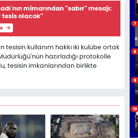
adı'nın mimarından "sabır" mesajı:
 tesis olacak"
7
le
tesisin kullanım hakkı iki kulübe ortak
8
İl Müdürlüğü'nün hazırladığı protokolle
u, tesisin imkanlarından birlikte
9
10