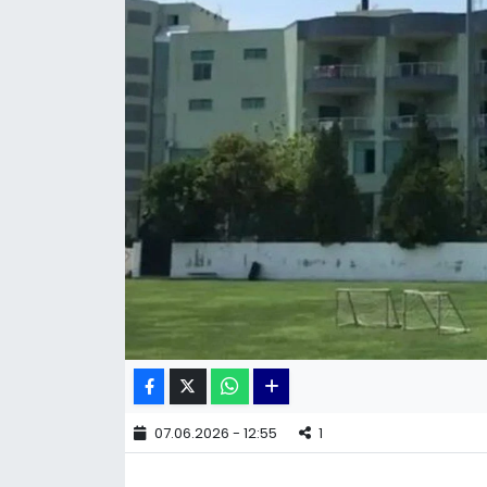
KÜLTÜR SANAT
MAGAZİN
POLİTİKA
SAĞLIK
Siyaset
SPOR
TEKNOLOJİ
Yaşam
07.06.2026 - 12:55
1
YEREL POLİTİKA