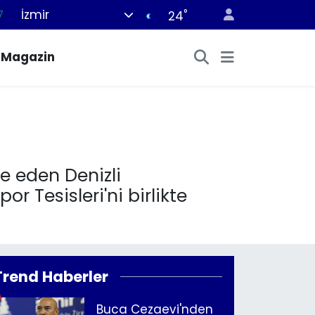
İzmir
°
7
24
8
Magazin
2
8
9
4
e eden Denizli
 Tesisleri'ni birlikte
Trend Haberler
Buca Cezaevi'nden