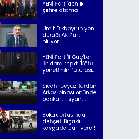
YENİ Parti'den iki
şehre atama
Ümit Dikbayır'ın yeni
durağı AK Parti
oluyor
YENİ Parti'li Güç'ten
iktidara tepki: "Kötü
yönetimin faturasını
Romanlar ödüyor"
Siyah-beyazlılardan
Arkas binası önünde
pankartlı isyan:
"Yazıklar olsun sana
İzmir"
Sokak ortasında
dehşet: Bıçaklı
kavgada can verdi!