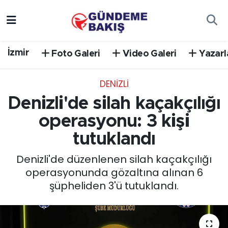
Ankara
Nöbetçi Eczaneler
İzmir
Foto Galeri
Video Galeri
Yazarl
Bilim Teknoloji
Hava Durumu
DENIZLI
DÜNYA
Trafik Durumu
Denizli'de silah kaçakçılığı
EGE
Süper Lig Puan Durumu ve Fikstür
operasyonu: 3 kişi
tutuklandı
EĞİTİM
Tüm Manşetler
Denizli'de düzenlenen silah kaçakçılığı
EKONOMİ
Son Dakika Haberleri
operasyonunda gözaltına alınan 6
şüpheliden 3'ü tutuklandı.
English News
Haber Arşivi
GÜNCEL