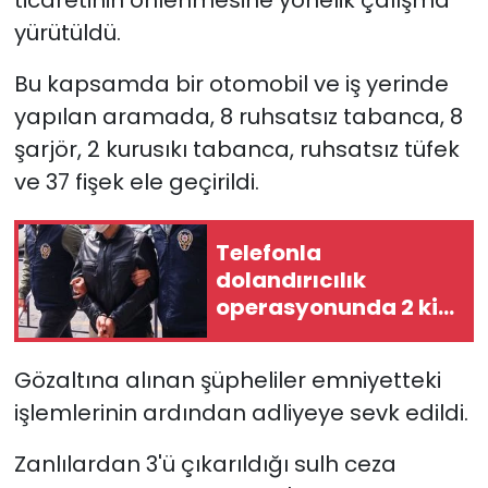
yürütüldü.
YEREL YÖNETİMLER
Bu kapsamda bir otomobil ve iş yerinde
Yurt
yapılan aramada, 8 ruhsatsız tabanca, 8
şarjör, 2 kurusıkı tabanca, ruhsatsız tüfek
ve 37 fişek ele geçirildi.
Telefonla
dolandırıcılık
operasyonunda 2 kişi
tutuklandı
Gözaltına alınan şüpheliler emniyetteki
işlemlerinin ardından adliyeye sevk edildi.
Zanlılardan 3'ü çıkarıldığı sulh ceza