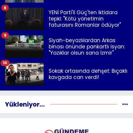
8
YENİ Parti'li Güç'ten iktidara
tepki: "Kötü yönetimin
faturasını Romanlar ödüyor"
9
Siyah-beyazlılardan Arkas
binası önünde pankartlı isyan:
"Yazıklar olsun sana İzmir"
10
Sokak ortasında dehşet: Bıçaklı
kavgada can verdi!
Yükleniyor...