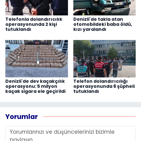
Telefonla dolandırıcılık
Denizli'de takla atan
operasyonunda 2 kişi
otomobildeki baba öldü,
tutuklandı
kızı yaralandı
Denizli'de dev kaçakçılık
Telefon dolandırıcılığı
operasyonu: 5 milyon
operasyonunda 6 şüpheli
kaçak sigara ele geçirildi
tutuklandı
Yorumlar