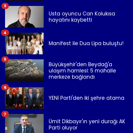
3
Usta oyuncu Can Kolukısa
hayatını kaybetti
4
Manifest ile Dua Lipa buluştu!
5
Büyükşehir'den Beydağ'a
ulaşım hamlesi: 5 mahalle
merkeze bağlandı
6
YENİ Parti'den iki şehre atama
7
Ümit Dikbayır'ın yeni durağı AK
Parti oluyor