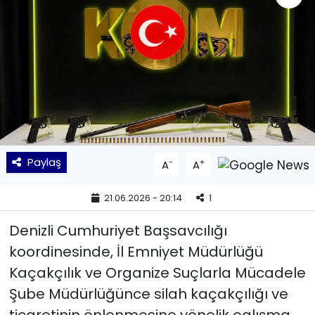
KÜLTÜR SANAT
MAGAZİN
POLİTİKA
SAĞLIK
Paylaş
-
+
A
A
Siyaset
21.06.2026 - 20:14
1
SPOR
Denizli Cumhuriyet Başsavcılığı
TEKNOLOJİ
koordinesinde, İl Emniyet Müdürlüğü
Kaçakçılık ve Organize Suçlarla Mücadele
Yaşam
Şube Müdürlüğünce silah kaçakçılığı ve
YEREL POLİTİKA
ticaretinin önlenmesine yönelik çalışma