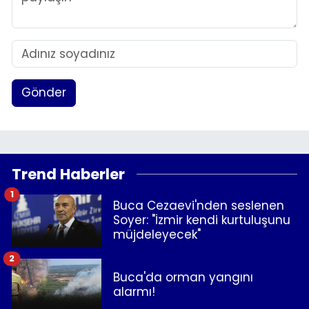
Gönder
Trend Haberler
1
Buca Cezaevi'nden seslenen
Soyer: "İzmir kendi kurtuluşunu
müjdeleyecek"
2
Buca'da orman yangını
alarmı!