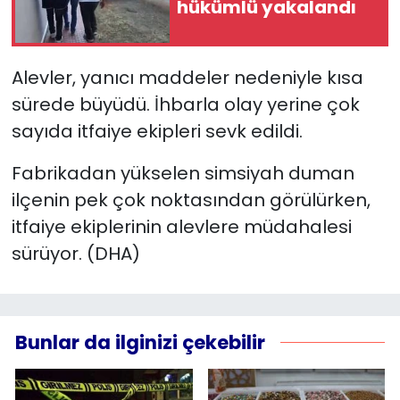
hükümlü yakalandı
YEREL YÖNETİMLER
Alevler, yanıcı maddeler nedeniyle kısa
Yurt
sürede büyüdü. İhbarla olay yerine çok
sayıda itfaiye ekipleri sevk edildi.
Fabrikadan yükselen simsiyah duman
ilçenin pek çok noktasından görülürken,
itfaiye ekiplerinin alevlere müdahalesi
sürüyor. (DHA)
Bunlar da ilginizi çekebilir