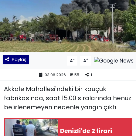
KÜLTÜR SANAT
MAGAZİN
POLİTİKA
SAĞLIK
Paylaş
-
+
A
A
Siyaset
03.06.2026 - 15:55
1
Akkale Mahallesi'ndeki bir kauçuk
SPOR
fabrikasında, saat 15.00 sıralarında henüz
TEKNOLOJİ
belirlenemeyen nedenle yangın çıktı.
Yaşam
Denizli'de 2 firari
YEREL POLİTİKA