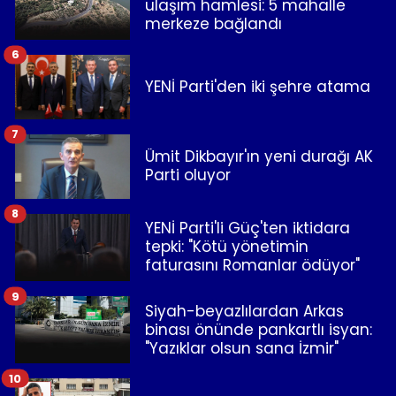
ulaşım hamlesi: 5 mahalle
merkeze bağlandı
6
YENİ Parti'den iki şehre atama
7
Ümit Dikbayır'ın yeni durağı AK
Parti oluyor
8
YENİ Parti'li Güç'ten iktidara
tepki: "Kötü yönetimin
faturasını Romanlar ödüyor"
9
Siyah-beyazlılardan Arkas
binası önünde pankartlı isyan:
"Yazıklar olsun sana İzmir"
10