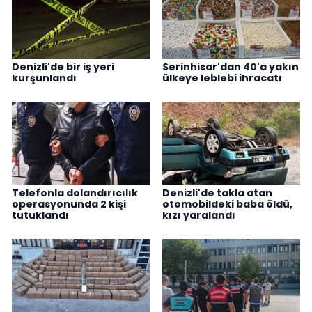
Denizli'de bir iş yeri
Serinhisar'dan 40'a yakın
kurşunlandı
ülkeye leblebi ihracatı
Telefonla dolandırıcılık
Denizli'de takla atan
operasyonunda 2 kişi
otomobildeki baba öldü,
tutuklandı
kızı yaralandı