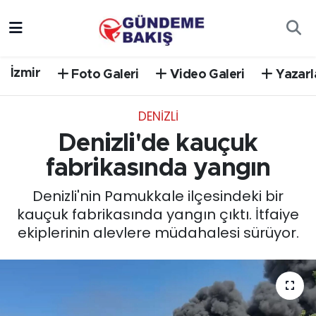
Ankara
Nöbetçi Eczaneler
İzmir
Foto Galeri
Video Galeri
Yazarl
Bilim Teknoloji
Hava Durumu
DENIZLI
DÜNYA
Trafik Durumu
Denizli'de kauçuk
EGE
Süper Lig Puan Durumu ve Fikstür
fabrikasında yangın
Denizli'nin Pamukkale ilçesindeki bir
EĞİTİM
Tüm Manşetler
kauçuk fabrikasında yangın çıktı. İtfaiye
ekiplerinin alevlere müdahalesi sürüyor.
EKONOMİ
Son Dakika Haberleri
English News
Haber Arşivi
GÜNCEL