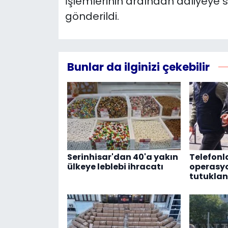
İşlemlerinin ardından adliyeye 
gönderildi.
Bunlar da ilginizi çekebilir
Serinhisar'dan 40'a yakın
Telefonla
ülkeye leblebi ihracatı
operasyo
tutuklan