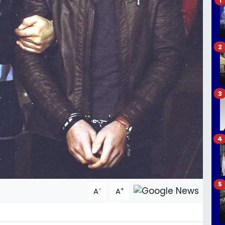
2
3
4
5
-
+
A
A