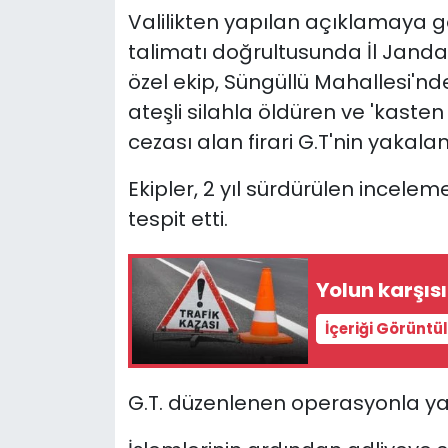
Valilikten yapılan açıklamaya gö
YEREL YÖNETİMLER
talimatı doğrultusunda İl Jand
özel ekip, Süngüllü Mahallesi'nde
Yurt
ateşli silahla öldüren ve 'kaste
cezası alan firari G.T'nin yakal
Ekipler, 2 yıl sürdürülen incele
tespit etti.
Yolun karşıs
İçeriği Görüntü
G.T. düzenlenen operasyonla ya