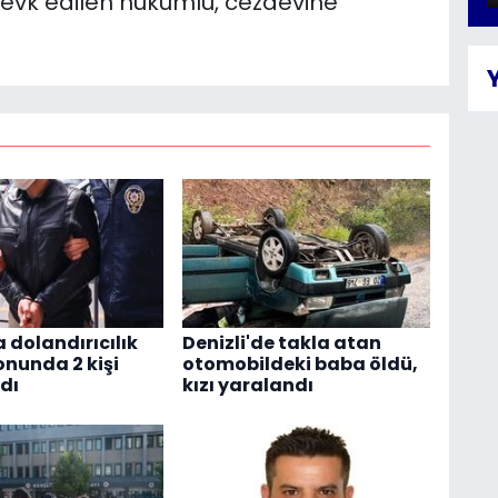
sevk edilen hükümlü, cezaevine
 dolandırıcılık
Denizli'de takla atan
nunda 2 kişi
otomobildeki baba öldü,
dı
kızı yaralandı