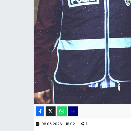
KÜLTÜR SANAT
MAGAZİN
POLİTİKA
SAĞLIK
Siyaset
SPOR
TEKNOLOJİ
Yaşam
08.06.2026 - 18:02
1
YEREL POLİTİKA