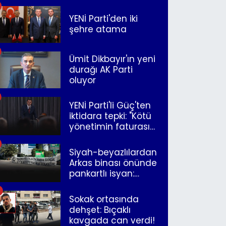
YENİ Parti'den iki
şehre atama
Ümit Dikbayır'ın yeni
durağı AK Parti
oluyor
YENİ Parti'li Güç'ten
iktidara tepki: "Kötü
yönetimin faturasını
Romanlar ödüyor"
Siyah-beyazlılardan
Arkas binası önünde
pankartlı isyan:
"Yazıklar olsun sana
İzmir"
Sokak ortasında
dehşet: Bıçaklı
kavgada can verdi!