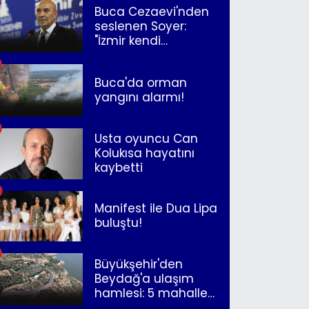
Buca Cezaevi'nden
seslenen Soyer:
"İzmir kendi
kurtuluşunu
müjdeleyecek"
Buca'da orman
yangını alarmı!
Usta oyuncu Can
Kolukısa hayatını
kaybetti
Manifest ile Dua Lipa
buluştu!
Büyükşehir'den
Beydağ'a ulaşım
hamlesi: 5 mahalle
merkeze bağlandı