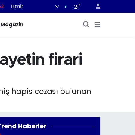
İzmir
°
63
21
%0
Magazin
08
%0
45
ayetin firari
70
şmiş hapis cezası bulunan
Trend Haberler