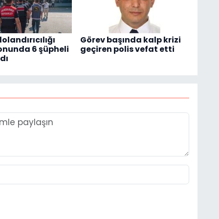
olandırıcılığı
Görev başında kalp krizi
nunda 6 şüpheli
geçiren polis vefat etti
dı