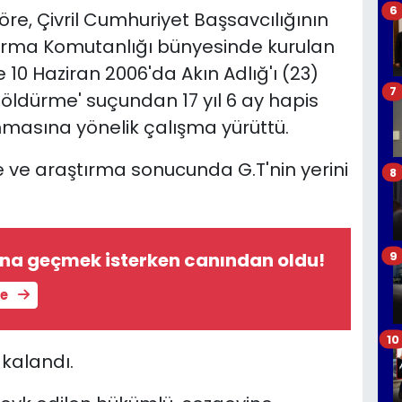
6
re, Çivril Cumhuriyet Başsavcılığının
arma Komutanlığı bünyesinde kurulan
 10 Haziran 2006'da Akın Adlığ'ı (23)
7
n öldürme' suçundan 17 yıl 6 ay hapis
anmasına yönelik çalışma yürüttü.
me ve araştırma sonucunda G.T'nin yerini
8
ına geçmek isterken canından oldu!
9
le
10
kalandı.