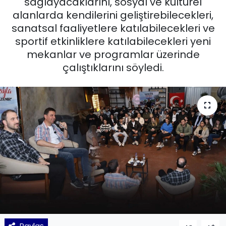
sağlayacaklarını, sosyal ve kültürel
alanlarda kendilerini geliştirebilecekleri,
KÜLTÜR SANAT
sanatsal faaliyetlere katılabilecekleri ve
sportif etkinliklere katılabilecekleri yeni
MAGAZİN
mekanlar ve programlar üzerinde
çalıştıklarını söyledi.
POLİTİKA
SAĞLIK
Siyaset
SPOR
TEKNOLOJİ
Yaşam
YEREL POLİTİKA
Paylaş
-
+