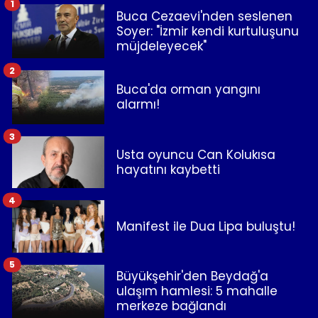
1
Buca Cezaevi'nden seslenen
Soyer: "İzmir kendi kurtuluşunu
müjdeleyecek"
2
Buca'da orman yangını
alarmı!
3
Usta oyuncu Can Kolukısa
hayatını kaybetti
4
Manifest ile Dua Lipa buluştu!
5
Büyükşehir'den Beydağ'a
ulaşım hamlesi: 5 mahalle
merkeze bağlandı