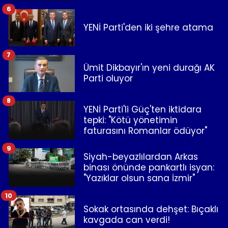
6
YENİ Parti'den iki şehre atama
7
Ümit Dikbayır'ın yeni durağı AK
Parti oluyor
8
YENİ Parti'li Güç'ten iktidara
tepki: "Kötü yönetimin
faturasını Romanlar ödüyor"
9
Siyah-beyazlılardan Arkas
binası önünde pankartlı isyan:
"Yazıklar olsun sana İzmir"
10
Sokak ortasında dehşet: Bıçaklı
kavgada can verdi!