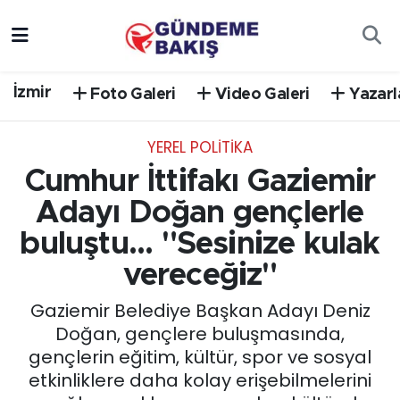
Ankara
Nöbetçi Eczaneler
İzmir
Foto Galeri
Video Galeri
Yazarl
Bilim Teknoloji
Hava Durumu
YEREL POLİTİKA
DÜNYA
Trafik Durumu
Cumhur İttifakı Gaziemir
EGE
Süper Lig Puan Durumu ve Fikstür
Adayı Doğan gençlerle
buluştu... "Sesinize kulak
EĞİTİM
Tüm Manşetler
vereceğiz"
EKONOMİ
Son Dakika Haberleri
Gaziemir Belediye Başkan Adayı Deniz
Doğan, gençlere buluşmasında,
English News
Haber Arşivi
gençlerin eğitim, kültür, spor ve sosyal
etkinliklere daha kolay erişebilmelerini
GÜNCEL