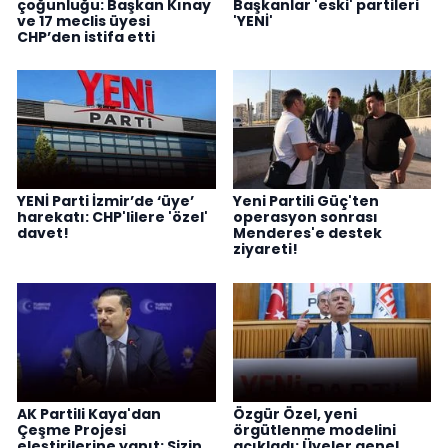
çoğunluğu: Başkan Kınay
Başkanlar 'eski' partileri
ve 17 meclis üyesi
'YENİ'
CHP’den istifa etti
YENİ Parti İzmir’de ‘üye’
Yeni Partili Güç'ten
harekatı: CHP'lilere 'özel'
operasyon sonrası
davet!
Menderes'e destek
ziyareti!
AK Partili Kaya'dan
Özgür Özel, yeni
Çeşme Projesi
örgütlenme modelini
eleştirilerine yanıt: Sizin
açıkladı: Üyeler genel