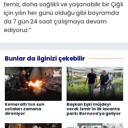
temiz, daha sağlıklı ve yaşanabilir bir Çiğli
için yılın her günü olduğu gibi bayramda
da 7 gün 24 saat çalışmaya devam
ediyoruz.”
Bunlar da ilginizi çekebilir
Kemeraltı’nın son
Başkan Eşki müjdeyi
ustaları zamana
verdi: İzmir’in ilk lavanta
direniyor
parkı Bornova’ya geliyor