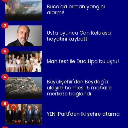
Buca'da orman yangını
alarmı!
3
Usta oyuncu Can Kolukısa
hayatını kaybetti
4
Manifest ile Dua Lipa buluştu!
5
Büyükşehir'den Beydağ'a
ulaşım hamlesi: 5 mahalle
merkeze bağlandı
6
YENİ Parti'den iki şehre atama