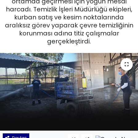
ortamda geçirmesi için yoğun mesai
harcadı. Temizlik İşleri Müdürlüğü ekipleri,
KÜLTÜR SANAT
kurban satış ve kesim noktalarında
aralıksız görev yaparak çevre temizliğinin
MAGAZİN
korunması adına titiz çalışmalar
gerçekleştirdi.
POLİTİKA
SAĞLIK
Siyaset
SPOR
TEKNOLOJİ
Yaşam
YEREL POLİTİKA
Paylaş
-
+