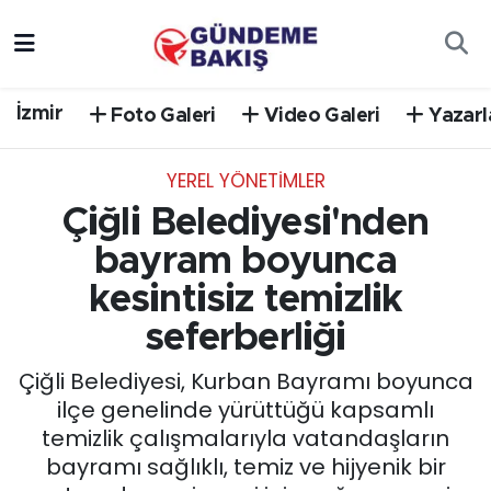
Ankara
Nöbetçi Eczaneler
İzmir
Foto Galeri
Video Galeri
Yazarl
Bilim Teknoloji
Hava Durumu
YEREL YÖNETİMLER
DÜNYA
Trafik Durumu
Çiğli Belediyesi'nden
EGE
Süper Lig Puan Durumu ve Fikstür
bayram boyunca
kesintisiz temizlik
EĞİTİM
Tüm Manşetler
seferberliği
EKONOMİ
Son Dakika Haberleri
Çiğli Belediyesi, Kurban Bayramı boyunca
ilçe genelinde yürüttüğü kapsamlı
English News
Haber Arşivi
temizlik çalışmalarıyla vatandaşların
bayramı sağlıklı, temiz ve hijyenik bir
GÜNCEL