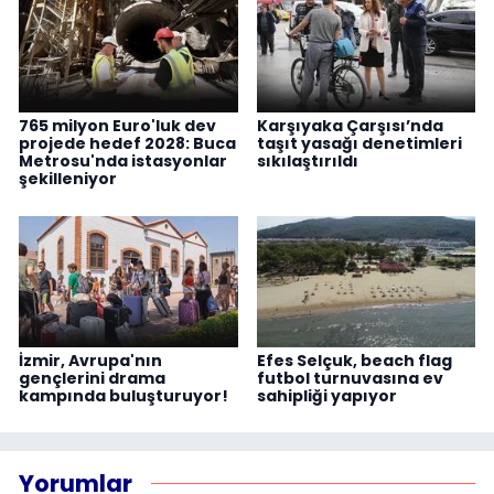
765 milyon Euro'luk dev
Karşıyaka Çarşısı’nda
projede hedef 2028: Buca
taşıt yasağı denetimleri
Metrosu'nda istasyonlar
sıkılaştırıldı
şekilleniyor
İzmir, Avrupa'nın
Efes Selçuk, beach flag
gençlerini drama
futbol turnuvasına ev
kampında buluşturuyor!
sahipliği yapıyor
Yorumlar