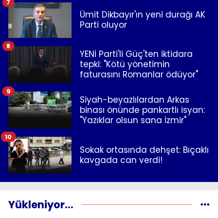
7
Ümit Dikbayır'ın yeni durağı AK
Parti oluyor
8
YENİ Parti'li Güç'ten iktidara
tepki: "Kötü yönetimin
faturasını Romanlar ödüyor"
9
Siyah-beyazlılardan Arkas
binası önünde pankartlı isyan:
"Yazıklar olsun sana İzmir"
10
Sokak ortasında dehşet: Bıçaklı
kavgada can verdi!
Yükleniyor...