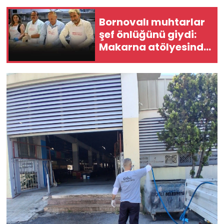
Bornovalı muhtarlar
şef önlüğünü giydi:
Makarna atölyesinde
buluştular