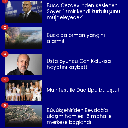
1
Buca Cezaevi'nden seslenen
Soyer: "İzmir kendi kurtuluşunu
müjdeleyecek"
2
Buca'da orman yangını
alarmı!
3
Usta oyuncu Can Kolukısa
hayatını kaybetti
4
Manifest ile Dua Lipa buluştu!
5
Büyükşehir'den Beydağ'a
ulaşım hamlesi: 5 mahalle
merkeze bağlandı