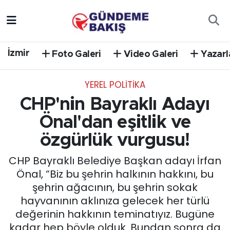
Ankara
Nöbetçi Eczaneler
İzmir
Foto Galeri
Video Galeri
Yazarl
Bilim Teknoloji
Hava Durumu
YEREL POLİTİKA
DÜNYA
Trafik Durumu
CHP'nin Bayraklı Adayı
EGE
Süper Lig Puan Durumu ve Fikstür
Önal'dan eşitlik ve
özgürlük vurgusu!
EĞİTİM
Tüm Manşetler
CHP Bayraklı Belediye Başkan adayı İrfan
EKONOMİ
Son Dakika Haberleri
Önal, “Biz bu şehrin halkının hakkını, bu
şehrin ağacının, bu şehrin sokak
English News
Haber Arşivi
hayvanının aklınıza gelecek her türlü
değerinin hakkının teminatıyız. Bugüne
GÜNCEL
kadar hep böyle olduk. Bundan sonra da