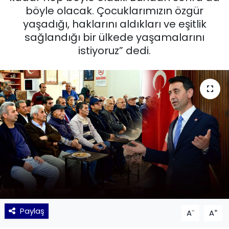
böyle olacak. Çocuklarımızın özgür
KÜLTÜR SANAT
yaşadığı, haklarını aldıkları ve eşitlik
sağlandığı bir ülkede yaşamalarını
MAGAZİN
istiyoruz” dedi.
POLİTİKA
SAĞLIK
Siyaset
SPOR
TEKNOLOJİ
Yaşam
Paylaş
-
+
A
A
YEREL POLİTİKA