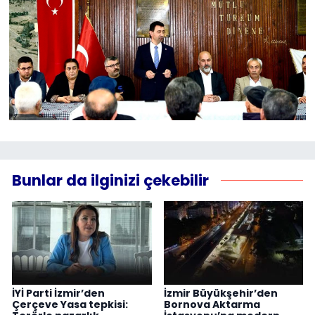
Bunlar da ilginizi çekebilir
İYİ Parti İzmir’den
İzmir Büyükşehir’den
Çerçeve Yasa tepkisi:
Bornova Aktarma