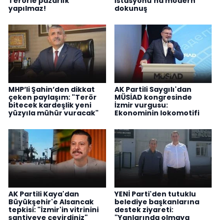
Terörle pazarlık
İstasyonu’na modern
yapılmaz!
dokunuş
MHP’li Şahin’den dikkat
AK Partili Saygılı'dan
çeken paylaşım: "Terör
MÜSİAD kongresinde
bitecek kardeşlik yeni
İzmir vurgusu:
yüzyıla mühür vuracak"
Ekonominin lokomotifi
AK Partili Kaya'dan
YENİ Parti'den tutuklu
Büyükşehir'e Alsancak
belediye başkanlarına
tepkisi: "İzmir'in vitrinini
destek ziyareti:
şantiyeye çevirdiniz"
"Yanlarında olmaya