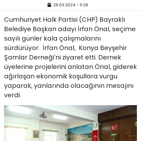
29.03.2024 - 11:28
YEREL YÖNETİMLER
Cumhuriyet Halk Partisi (CHP) Bayraklı
Belediye Başkan adayı İrfan Önal, seçime
Yurt
sayılı günler kala çalışmalarını
sürdürüyor. İrfan Önal, Konya Beyşehir
Şamlar Derneği’ni ziyaret etti. Dernek
üyelerine projelerini anlatan Önal, giderek
ağırlaşan ekonomik koşullara vurgu
yaparak, yanlarında olacağının mesajını
verdi.