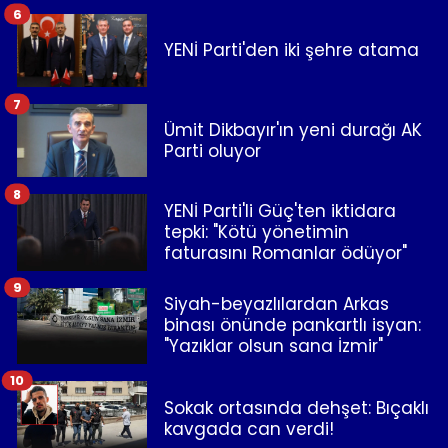
6
YENİ Parti'den iki şehre atama
7
Ümit Dikbayır'ın yeni durağı AK
Parti oluyor
8
YENİ Parti'li Güç'ten iktidara
tepki: "Kötü yönetimin
faturasını Romanlar ödüyor"
9
Siyah-beyazlılardan Arkas
binası önünde pankartlı isyan:
"Yazıklar olsun sana İzmir"
10
Sokak ortasında dehşet: Bıçaklı
kavgada can verdi!