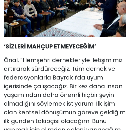
‘SİZLERİ MAHÇUP ETMEYECEĞİM’
Önal, “Hemşehri dernekleriyle iletişimimizi
artırarak sürdüreceğiz. Tüm dernek ve
federasyonlarla Bayraklı’da uyum
içerisinde çalışacağız. Bir kez daha insan
yaşamından daha önemli hiçbir şeyin
olmadığını söylemek istiyorum. İlk işim
olan kentsel dönüşümün göreve geldiğim
ilk günden takipçisi olacağım. Bunu
yapmak için elimden geleni yapacağım.