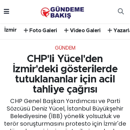
Ankara
Nöbetçi Eczaneler
İzmir
Foto Galeri
Video Galeri
Yazarl
Bilim Teknoloji
Hava Durumu
GÜNDEM
DÜNYA
Trafik Durumu
CHP'li Yücel'den
EGE
Süper Lig Puan Durumu ve Fikstür
İzmir'deki gösterilerde
tutuklananlar için acil
EĞİTİM
Tüm Manşetler
tahliye çağrısı
EKONOMİ
Son Dakika Haberleri
CHP Genel Başkan Yardımcısı ve Parti
Sözcüsü Deniz Yücel, İstanbul Büyükşehir
English News
Haber Arşivi
Belediyesine (İBB) yönelik yolsuzluk ve
terör soruşturmasını protesto için İzmir'de
GÜNCEL