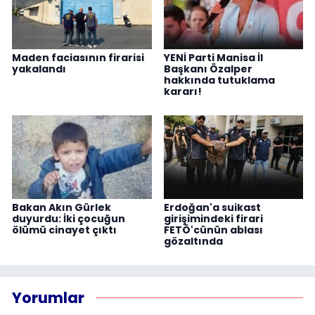
Maden faciasının firarisi
YENİ Parti Manisa İl
yakalandı
Başkanı Özalper
hakkında tutuklama
kararı!
Bakan Akın Gürlek
Erdoğan'a suikast
duyurdu: İki çocuğun
girişimindeki firari
ölümü cinayet çıktı
FETÖ'cünün ablası
gözaltında
Yorumlar