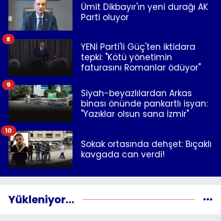
Ümit Dikbayır'ın yeni durağı AK
Parti oluyor
8
YENİ Parti'li Güç'ten iktidara
tepki: "Kötü yönetimin
faturasını Romanlar ödüyor"
9
Siyah-beyazlılardan Arkas
binası önünde pankartlı isyan:
"Yazıklar olsun sana İzmir"
10
Sokak ortasında dehşet: Bıçaklı
kavgada can verdi!
Yükleniyor...