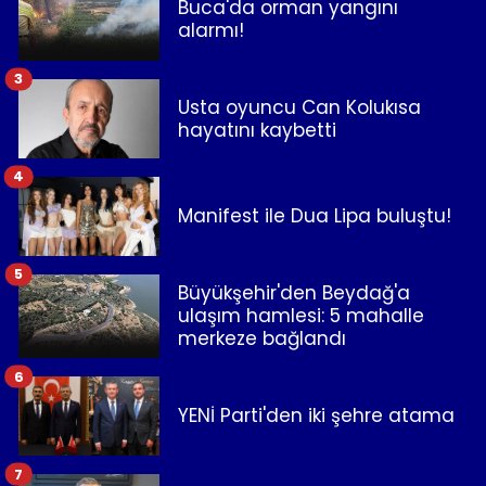
Buca'da orman yangını
alarmı!
3
Usta oyuncu Can Kolukısa
hayatını kaybetti
4
Manifest ile Dua Lipa buluştu!
5
Büyükşehir'den Beydağ'a
ulaşım hamlesi: 5 mahalle
merkeze bağlandı
6
YENİ Parti'den iki şehre atama
7