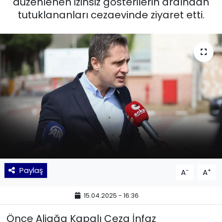
düzenlenen izinsiz gösterilerin ardından
tutuklananları cezaevinde ziyaret etti.
KÜLTÜR SANAT
MAGAZİN
POLİTİKA
SAĞLIK
Siyaset
SPOR
TEKNOLOJİ
Paylaş
-
+
A
A
Yaşam
15.04.2025 - 16:36
Önce Aliağa Kapalı Ceza İnfaz
YEREL POLİTİKA