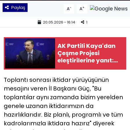
Paylaş
-
+
A
A
YEREL YÖNETİMLER
20.05.2026 - 16:14
1
Yurt
AK Partili Kaya'dan
Çeşme Projesi
eleştirilerine yanıt:
Sizin alternatifiniz
ne?
Toplantı sonrası iktidar yürüyüşünün
mesajını veren İl Başkanı Güç, "Bu
toplantılar aynı zamanda bizim yerelden
genele uzanan iktidarımızın da
hazırlıklarıdır. Biz planlı, programlı ve tüm
kadrolarımızla iktidara hazırız" diyerek