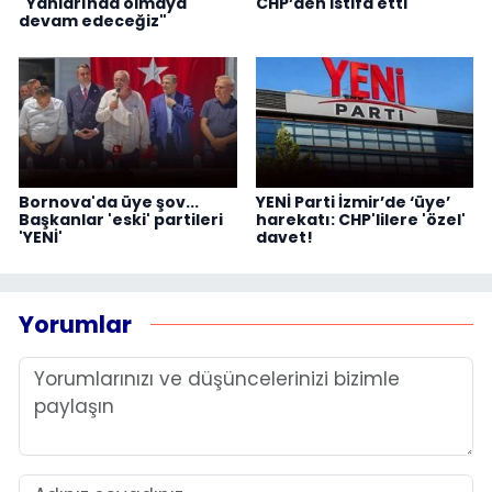
"Yanlarında olmaya
CHP’den istifa etti
devam edeceğiz"
Bornova'da üye şov...
YENİ Parti İzmir’de ‘üye’
Başkanlar 'eski' partileri
harekatı: CHP'lilere 'özel'
'YENİ'
davet!
Yorumlar