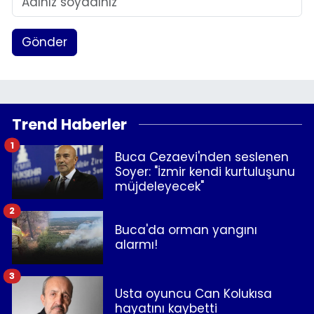
Gönder
Trend Haberler
1
Buca Cezaevi'nden seslenen
Soyer: "İzmir kendi kurtuluşunu
müjdeleyecek"
2
Buca'da orman yangını
alarmı!
3
Usta oyuncu Can Kolukısa
hayatını kaybetti