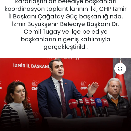
kararlaştırılan belediye başkanları
koordinasyon toplantılarının ilki, CHP İzmir
KÜLTÜR SANAT
İl Başkanı Çağatay Güç başkanlığında,
İzmir Büyükşehir Belediye Başkanı Dr.
MAGAZİN
Cemil Tugay ve ilçe belediye
başkanlarının geniş katılımıyla
POLİTİKA
gerçekleştirildi.
SAĞLIK
Siyaset
SPOR
TEKNOLOJİ
Yaşam
YEREL POLİTİKA