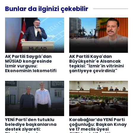
Bunlar da ilginizi çekebilir
AK Partili Saygılı'dan
AK Partili Kaya'dan
MÜSİAD kongresinde
Büyükşehir'e Alsancak
İzmir vurgusu:
tepkisi: "İzmir'in vitrinini
Ekonominin lokomotifi
şantiyeye çevirdiniz"
YENİ Parti'den tutuklu
Karabağlar’da YENİ Parti
belediye başkanlarına
çoğunluğu: Başkan Kınay
destek ziyareti:
ve 17 meclis üyesi