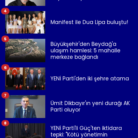
4
Manifest ile Dua Lipa buluştu!
5
Büyükşehir'den Beydağ'a
ulaşım hamlesi: 5 mahalle
merkeze bağlandı
6
YENİ Parti'den iki şehre atama
7
Ümit Dikbayır'ın yeni durağı AK
Parti oluyor
8
YENİ Parti'li Güç'ten iktidara
tepki: "Kötü yönetimin