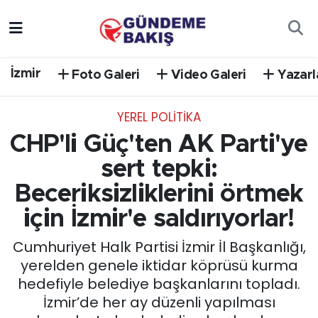
Ankara
Nöbetçi Eczaneler
İzmir
Foto Galeri
Video Galeri
Yazarl
Bilim Teknoloji
Hava Durumu
YEREL POLİTİKA
DÜNYA
Trafik Durumu
CHP'li Güç'ten AK Parti'ye
EGE
Süper Lig Puan Durumu ve Fikstür
sert tepki:
Beceriksizliklerini örtmek
EĞİTİM
Tüm Manşetler
için İzmir'e saldırıyorlar!
EKONOMİ
Son Dakika Haberleri
Cumhuriyet Halk Partisi İzmir İl Başkanlığı,
yerelden genele iktidar köprüsü kurma
English News
Haber Arşivi
hedefiyle belediye başkanlarını topladı.
İzmir’de her ay düzenli yapılması
GÜNCEL