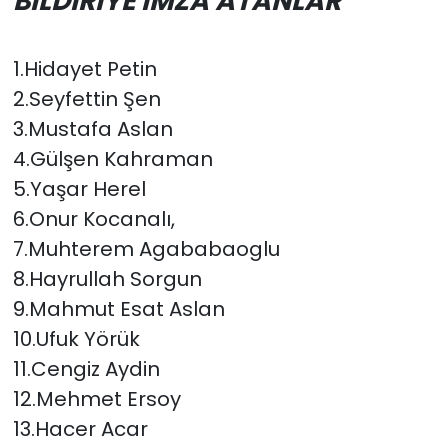
BİLDİRİYE İMZA ATANLAR
1.Hidayet Petin
2.Seyfettin Şen
3.Mustafa Aslan
4.Gülşen Kahraman
5.Yaşar Herel
6.Onur Kocanalı,
7.Muhterem Agababaoglu
8.Hayrullah Sorgun
9.Mahmut Esat Aslan
10.Ufuk Yörük
11.Cengiz Aydin
12.Mehmet Ersoy
13.Hacer Acar