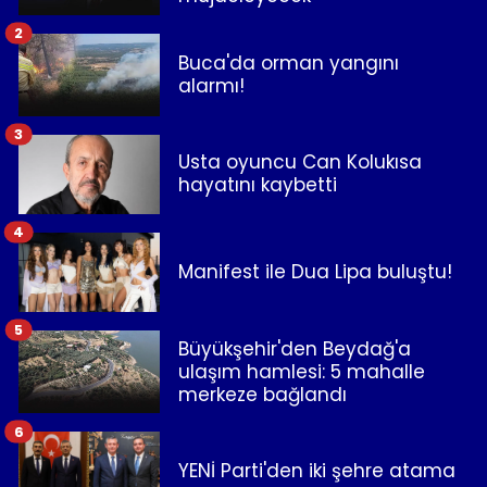
2
Buca'da orman yangını
alarmı!
3
Usta oyuncu Can Kolukısa
hayatını kaybetti
4
Manifest ile Dua Lipa buluştu!
5
Büyükşehir'den Beydağ'a
ulaşım hamlesi: 5 mahalle
merkeze bağlandı
6
YENİ Parti'den iki şehre atama