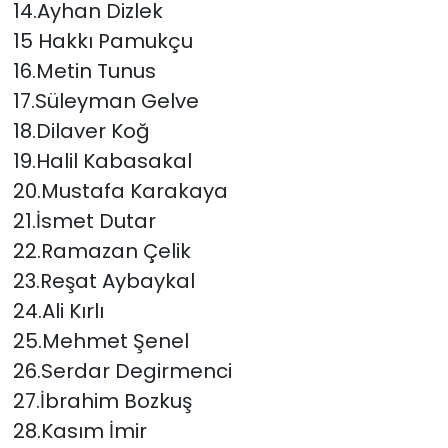
14.Ayhan Dizlek
15 Hakkı Pamukçu
16.Metin Tunus
17.Süleyman Gelve
18.Dilaver Koğ
19.Halil Kabasakal
20.Mustafa Karakaya
21.İsmet Dutar
22.Ramazan Çelik
23.Reşat Aybaykal
24.Ali Kırlı
25.Mehmet Şenel
26.Serdar Degirmenci
27.İbrahim Bozkuş
28.Kasım İmir