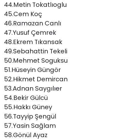
44.Metin Tokatlıoglu
45.Cem Koç
46.Ramazan Canlı
47.Yusuf Çemrek
48.Ekrem Tıkansak
49.Sebahattin Tekeli
50.Mehmet Soguksu
51.Hüseyin Güngör
52.Hikmet Demircan
53.Adnan Saygılıer
54.Bekir Gülcü
55.Hakkı Güney
56.Tayyip Şengül
57.Yasin Sağlam
58.Gönül Ayaz