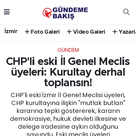
Ankara
Nöbetçi Eczaneler
İzmir
Foto Galeri
Video Galeri
Yazarl
Bilim Teknoloji
Hava Durumu
GÜNDEM
DÜNYA
Trafik Durumu
CHP'li eski İl Genel Meclis
EGE
Süper Lig Puan Durumu ve Fikstür
üyeleri: Kurultay derhal
toplansın!
EĞİTİM
Tüm Manşetler
CHP'li eski İzmir İl Genel Meclisi üyeleri,
EKONOMİ
Son Dakika Haberleri
CHP kurultayına ilişkin "mutlak butlan"
kararına tepki göstererek, kararın
English News
Haber Arşivi
demokrasiye, hukuk devleti ilkesine ve
delege iradesine aykırı olduğunu
GÜNCEL
savundu. Eski meclis üyeleri