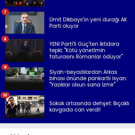
7
Ümit Dikbayır'ın yeni durağı AK
Parti oluyor
8
YENİ Parti'li Güç'ten iktidara
tepki: "Kötü yönetimin
faturasını Romanlar ödüyor"
9
Siyah-beyazlılardan Arkas
binası önünde pankartlı isyan:
"Yazıklar olsun sana İzmir"
10
Sokak ortasında dehşet: Bıçaklı
kavgada can verdi!