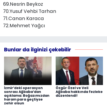
69.Nesrin Beykoz
70.Yusuf Vehbi Tarhan
71.Canan Karaca
72.Mehmet Yağcı
Bunlar da ilginizi çekebilir
İzmir’deki operasyon
Özgür Özel ve Veli
sonrası Ağbaba’dan
Ağbaba hakkında fezleke
açıklama: Boğazımızdan
düzenlendi!
haram para geçtiyse
zehir olsun