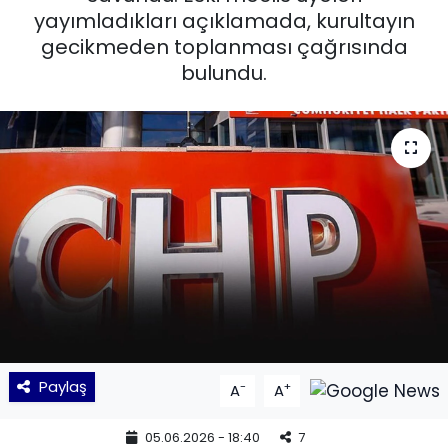
yayımladıkları açıklamada, kurultayın
KÜLTÜR SANAT
gecikmeden toplanması çağrısında
bulundu.
MAGAZİN
POLİTİKA
SAĞLIK
Siyaset
SPOR
TEKNOLOJİ
Paylaş
-
+
A
A
Yaşam
05.06.2026 - 18:40
7
YEREL POLİTİKA