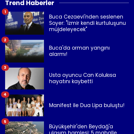
Trend Haberler
1
Buca Cezaevi'nden seslenen
Soyer: "İzmir kendi kurtuluşunu
müjdeleyecek"
2
Buca'da orman yangını
alarmı!
3
Usta oyuncu Can Kolukısa
hayatını kaybetti
4
Manifest ile Dua Lipa buluştu!
5
Büyükşehir'den Beydağ'a
ulaşım hamlesi: 5 mahalle