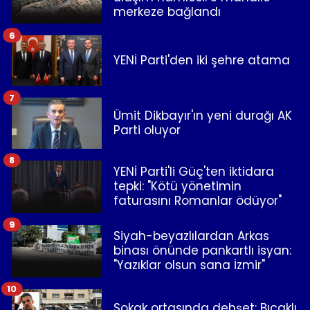
merkeze bağlandı
6
YENİ Parti'den iki şehre atama
7
Ümit Dikbayır'ın yeni durağı AK
Parti oluyor
8
YENİ Parti'li Güç'ten iktidara
tepki: "Kötü yönetimin
faturasını Romanlar ödüyor"
9
Siyah-beyazlılardan Arkas
binası önünde pankartlı isyan:
"Yazıklar olsun sana İzmir"
10
Sokak ortasında dehşet: Bıçaklı