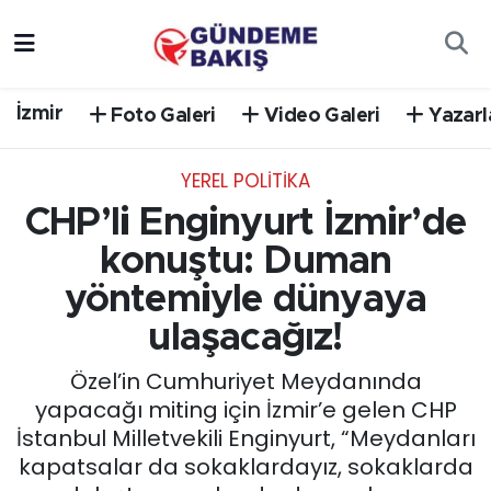
Ankara
Nöbetçi Eczaneler
İzmir
Foto Galeri
Video Galeri
Yazarl
Bilim Teknoloji
Hava Durumu
YEREL POLİTİKA
DÜNYA
Trafik Durumu
CHP’li Enginyurt İzmir’de
EGE
Süper Lig Puan Durumu ve Fikstür
konuştu: Duman
yöntemiyle dünyaya
EĞİTİM
Tüm Manşetler
ulaşacağız!
EKONOMİ
Son Dakika Haberleri
Özel’in Cumhuriyet Meydanında
yapacağı miting için İzmir’e gelen CHP
English News
Haber Arşivi
İstanbul Milletvekili Enginyurt, “Meydanları
kapatsalar da sokaklardayız, sokaklarda
GÜNCEL