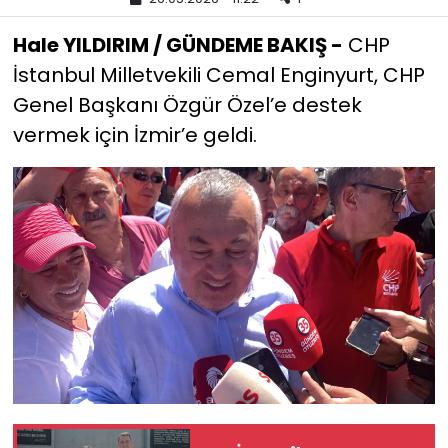
Hale YILDIRIM / GÜNDEME BAKIŞ -
CHP
YEREL YÖNETİMLER
İstanbul Milletvekili Cemal Enginyurt, CHP
Yurt
Genel Başkanı Özgür Özel’e destek
vermek için İzmir’e geldi.