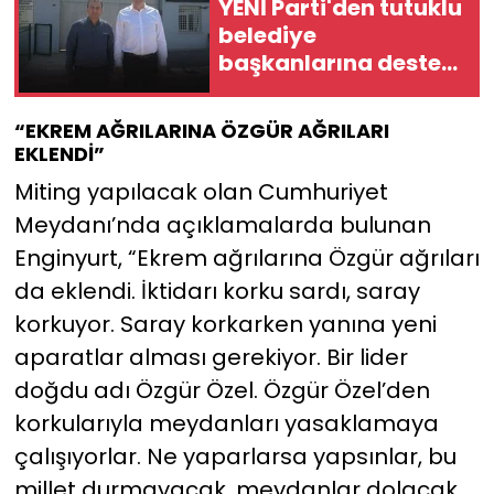
YENİ Parti'den tutuklu
belediye
başkanlarına destek
ziyareti: "Yanlarında
olmaya devam
“EKREM AĞRILARINA ÖZGÜR AĞRILARI
edeceğiz"
EKLENDİ”
Miting yapılacak olan Cumhuriyet
Meydanı’nda açıklamalarda bulunan
Enginyurt, “Ekrem ağrılarına Özgür ağrıları
da eklendi. İktidarı korku sardı, saray
korkuyor. Saray korkarken yanına yeni
aparatlar alması gerekiyor. Bir lider
doğdu adı Özgür Özel. Özgür Özel’den
korkularıyla meydanları yasaklamaya
çalışıyorlar. Ne yaparlarsa yapsınlar, bu
millet durmayacak, meydanlar dolacak,