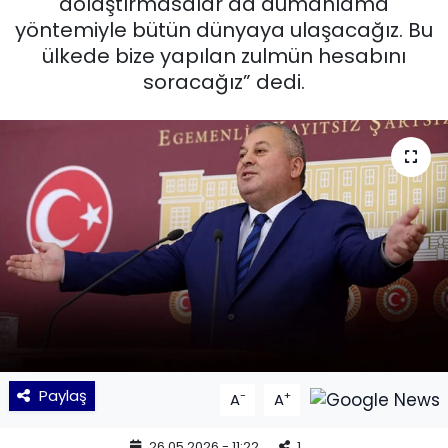
dolaştırmasalar da dumanlama
yöntemiyle bütün dünyaya ulaşacağız. Bu
KÜLTÜR SANAT
ülkede bize yapılan zulmün hesabını
soracağız” dedi.
MAGAZİN
POLİTİKA
SAĞLIK
Siyaset
SPOR
TEKNOLOJİ
Yaşam
Paylaş
-
+
A
A
YEREL POLİTİKA
26.05.2026 - 11:22
1