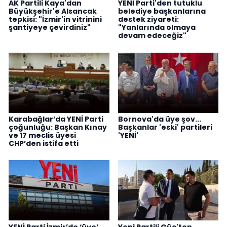
AK Partili Kaya'dan
YENİ Parti'den tutuklu
Büyükşehir'e Alsancak
belediye başkanlarına
tepkisi: "İzmir'in vitrinini
destek ziyareti:
şantiyeye çevirdiniz"
"Yanlarında olmaya
devam edeceğiz"
Karabağlar’da YENİ Parti
Bornova'da üye şov...
çoğunluğu: Başkan Kınay
Başkanlar 'eski' partileri
ve 17 meclis üyesi
'YENİ'
CHP’den istifa etti
YENİ Parti İzmir’de ‘üye’
Yeni Partili Güç'ten