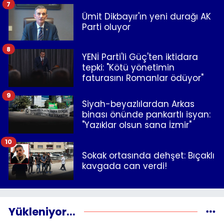
7
Ümit Dikbayır'ın yeni durağı AK
Parti oluyor
8
YENİ Parti'li Güç'ten iktidara
tepki: "Kötü yönetimin
faturasını Romanlar ödüyor"
9
Siyah-beyazlılardan Arkas
binası önünde pankartlı isyan:
"Yazıklar olsun sana İzmir"
10
Sokak ortasında dehşet: Bıçaklı
kavgada can verdi!
Yükleniyor...