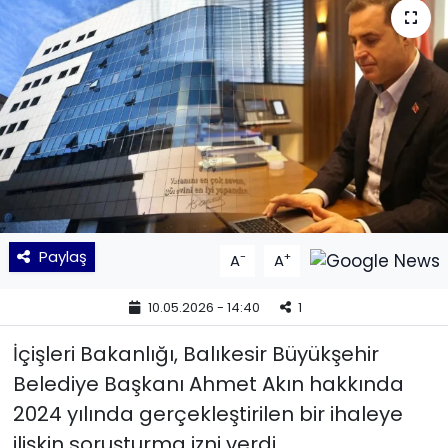
KÜLTÜR SANAT
MAGAZİN
POLİTİKA
SAĞLIK
Siyaset
Paylaş
-
+
A
A
SPOR
10.05.2026 - 14:40
1
TEKNOLOJİ
İçişleri Bakanlığı, Balıkesir Büyükşehir
Belediye Başkanı Ahmet Akın hakkında
Yaşam
2024 yılında gerçekleştirilen bir ihaleye
ilişkin soruşturma izni verdi.
YEREL POLİTİKA