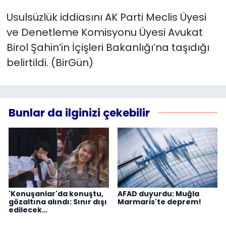
Usulsüzlük iddiasını AK Parti Meclis Üyesi
ve Denetleme Komisyonu Üyesi Avukat
Birol Şahin’in İçişleri Bakanlığı’na taşıdığı
belirtildi. (BirGün)
Bunlar da ilginizi çekebilir
'Konuşanlar'da konuştu,
AFAD duyurdu: Muğla
gözaltına alındı: Sınır dışı
Marmaris'te deprem!
edilecek…