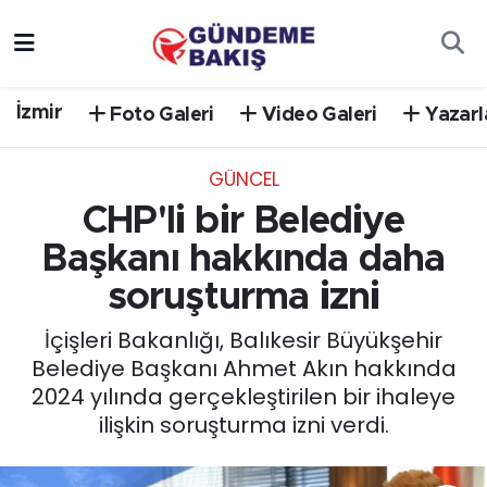
Ankara
Nöbetçi Eczaneler
İzmir
Foto Galeri
Video Galeri
Yazarl
Bilim Teknoloji
Hava Durumu
GÜNCEL
DÜNYA
Trafik Durumu
CHP'li bir Belediye
EGE
Süper Lig Puan Durumu ve Fikstür
Başkanı hakkında daha
soruşturma izni
EĞİTİM
Tüm Manşetler
İçişleri Bakanlığı, Balıkesir Büyükşehir
EKONOMİ
Son Dakika Haberleri
Belediye Başkanı Ahmet Akın hakkında
2024 yılında gerçekleştirilen bir ihaleye
English News
Haber Arşivi
ilişkin soruşturma izni verdi.
GÜNCEL