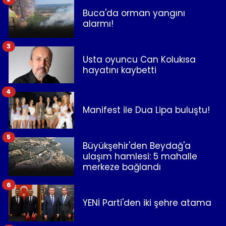
Buca'da orman yangını
alarmı!
3
Usta oyuncu Can Kolukısa
hayatını kaybetti
4
Manifest ile Dua Lipa buluştu!
5
Büyükşehir'den Beydağ'a
ulaşım hamlesi: 5 mahalle
merkeze bağlandı
6
YENİ Parti'den iki şehre atama