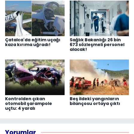
Çatalca'da eğitim uçağı
Sağlık Bakanlığı 26 bin
kaza kırıma uğradı!
673 sözleşmeli personel
alacak!
Kontrolden çıkan
Beş ildeki yangınların
otomobil şarampole
bilançosu ortaya çıktı
uçtu: 4 yaralı
Yorumlar