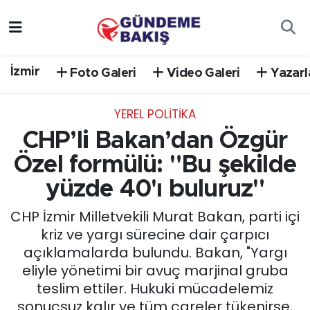
Ankara
Nöbetçi Eczaneler
İzmir
Foto Galeri
Video Galeri
Yazarl
Bilim Teknoloji
Hava Durumu
YEREL POLİTİKA
DÜNYA
Trafik Durumu
CHP’li Bakan’dan Özgür
EGE
Süper Lig Puan Durumu ve Fikstür
Özel formülü: "Bu şekilde
yüzde 40'ı buluruz"
EĞİTİM
Tüm Manşetler
CHP İzmir Milletvekili Murat Bakan, parti içi
EKONOMİ
Son Dakika Haberleri
kriz ve yargı sürecine dair çarpıcı
açıklamalarda bulundu. Bakan, "Yargı
English News
Haber Arşivi
eliyle yönetimi bir avuç marjinal gruba
teslim ettiler. Hukuki mücadelemiz
GÜNCEL
sonuçsuz kalır ve tüm çareler tükenirse,