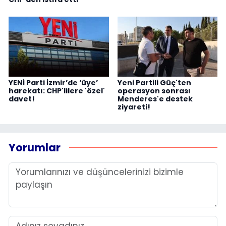
YENİ Parti İzmir’de ‘üye’
Yeni Partili Güç'ten
harekatı: CHP'lilere 'özel'
operasyon sonrası
davet!
Menderes'e destek
ziyareti!
Yorumlar