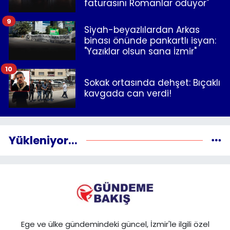
faturasını Romanlar ödüyor"
9
Siyah-beyazlılardan Arkas
binası önünde pankartlı isyan:
"Yazıklar olsun sana İzmir"
10
Sokak ortasında dehşet: Bıçaklı
kavgada can verdi!
Yükleniyor...
Ege ve ülke gündemindeki güncel, İzmir'le ilgili özel