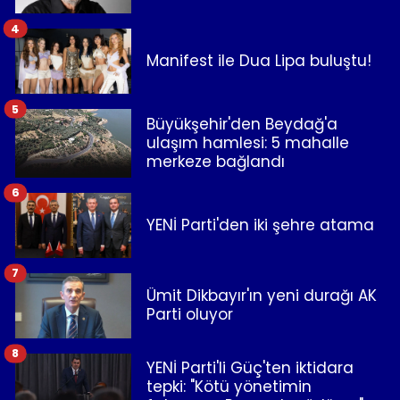
4
Manifest ile Dua Lipa buluştu!
5
Büyükşehir'den Beydağ'a
ulaşım hamlesi: 5 mahalle
merkeze bağlandı
6
YENİ Parti'den iki şehre atama
7
Ümit Dikbayır'ın yeni durağı AK
Parti oluyor
8
YENİ Parti'li Güç'ten iktidara
tepki: "Kötü yönetimin