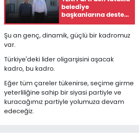
belediye
başkanlarına destek
ziyareti: "Yanlarında
olmaya devam
Şu an genç, dinamik, güçlü bir kadromuz
edeceğiz"
var.
Türkiye'deki lider oligarşisini aşacak
kadro, bu kadro.
Eğer tüm çareler tükenirse, seçime girme
yeterliliğine sahip bir siyasi partiyle ve
kuracağımız partiyle yolumuza devam
edeceğiz.