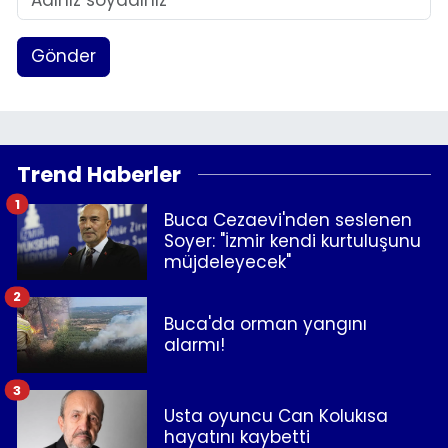
Gönder
Trend Haberler
1
Buca Cezaevi'nden seslenen
Soyer: "İzmir kendi kurtuluşunu
müjdeleyecek"
2
Buca'da orman yangını
alarmı!
3
Usta oyuncu Can Kolukısa
hayatını kaybetti