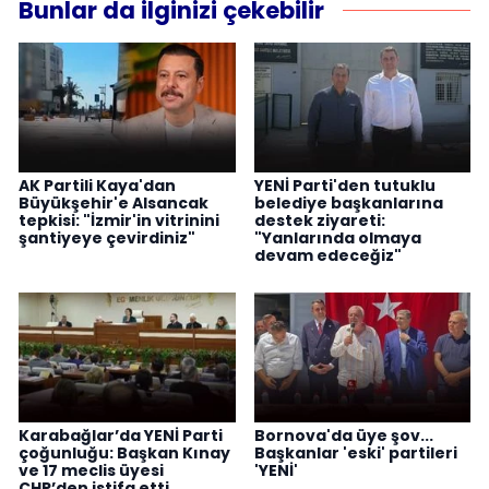
Bunlar da ilginizi çekebilir
AK Partili Kaya'dan
YENİ Parti'den tutuklu
Büyükşehir'e Alsancak
belediye başkanlarına
tepkisi: "İzmir'in vitrinini
destek ziyareti:
şantiyeye çevirdiniz"
"Yanlarında olmaya
devam edeceğiz"
Karabağlar’da YENİ Parti
Bornova'da üye şov...
çoğunluğu: Başkan Kınay
Başkanlar 'eski' partileri
ve 17 meclis üyesi
'YENİ'
CHP’den istifa etti