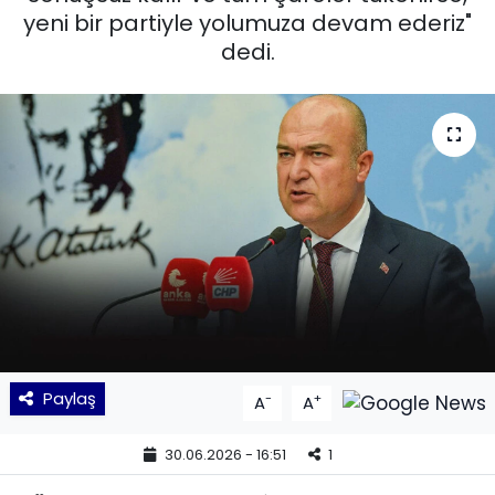
yeni bir partiyle yolumuza devam ederiz"
KÜLTÜR SANAT
dedi.
MAGAZİN
POLİTİKA
SAĞLIK
Siyaset
SPOR
TEKNOLOJİ
Paylaş
-
+
A
A
Yaşam
30.06.2026 - 16:51
1
YEREL POLİTİKA