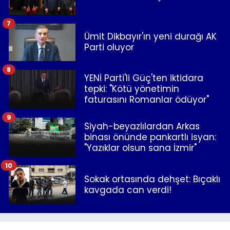
7
Ümit Dikbayır'ın yeni durağı AK
Parti oluyor
8
YENİ Parti'li Güç'ten iktidara
tepki: "Kötü yönetimin
faturasını Romanlar ödüyor"
9
Siyah-beyazlılardan Arkas
binası önünde pankartlı isyan:
"Yazıklar olsun sana İzmir"
10
Sokak ortasında dehşet: Bıçaklı
kavgada can verdi!