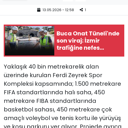
13.05.2026 - 12:58
1
YEREL YÖNETİMLER
Yurt
Buca Onat Tüneli'nde
son viraj: İzmir
trafiğine nefes
aldıracak
Yaklaşık 40 bin metrekarelik alan
üzerinde kurulan Ferdi Zeyrek Spor
Kompleksi kapsamında; 1.500 metrekare
FIFA standartlarında halı saha, 450
metrekare FIBA standartlarında
basketbol sahası, 450 metrekare çok
amaçlı voleybol ve tenis kortu ile yürüyüş
ve koşu parkuru yer alıyor. Projede ayrıca