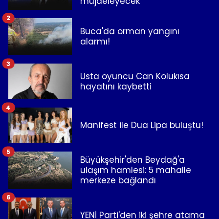
müjdeleyecek"
2
Buca'da orman yangını
alarmı!
3
Usta oyuncu Can Kolukısa
hayatını kaybetti
4
Manifest ile Dua Lipa buluştu!
5
Büyükşehir'den Beydağ'a
ulaşım hamlesi: 5 mahalle
merkeze bağlandı
6
YENİ Parti'den iki şehre atama