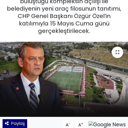
buluştuğu kompleksin açılışı ile
belediyenin yeni araç filosunun tanıtımı,
KÜLTÜR SANAT
CHP Genel Başkanı Özgür Özel’in
katılımıyla 15 Mayıs Cuma günü
MAGAZİN
gerçekleştirilecek.
POLİTİKA
SAĞLIK
Siyaset
SPOR
TEKNOLOJİ
Yaşam
Paylaş
-
+
A
A
YEREL POLİTİKA