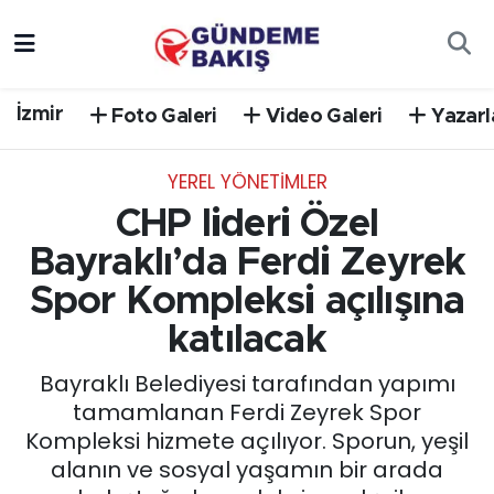
Ankara
Nöbetçi Eczaneler
İzmir
Foto Galeri
Video Galeri
Yazarl
Bilim Teknoloji
Hava Durumu
YEREL YÖNETİMLER
DÜNYA
Trafik Durumu
CHP lideri Özel
EGE
Süper Lig Puan Durumu ve Fikstür
Bayraklı’da Ferdi Zeyrek
Spor Kompleksi açılışına
EĞİTİM
Tüm Manşetler
katılacak
EKONOMİ
Son Dakika Haberleri
Bayraklı Belediyesi tarafından yapımı
tamamlanan Ferdi Zeyrek Spor
English News
Haber Arşivi
Kompleksi hizmete açılıyor. Sporun, yeşil
alanın ve sosyal yaşamın bir arada
GÜNCEL