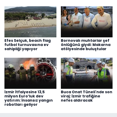
Efes Selçuk, beach flag
Bornovalı muhtarlar şef
futbol turnuvasına ev
önlüğünü giydi: Makarna
sahipliği yapıyor
atölyesinde buluştular
İzmir İtfaiyesine 13,5
Buca Onat Tüneli'nde son
milyon Euro’luk dev
viraj: İzmir trafiğine
yatırım: İnsansız yangın
nefes aldıracak
robotları geliyor