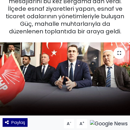
mesajlarını bu kez Bergama’dan verdi.
İlçede esnaf ziyaretleri yapan, esnaf ve
KÜLTÜR SANAT
ticaret odalarının yönetimleriyle buluşan
Güç, mahalle muhtarlarıyla da
MAGAZİN
düzenlenen toplantıda bir araya geldi.
POLİTİKA
SAĞLIK
Siyaset
SPOR
TEKNOLOJİ
Yaşam
Paylaş
-
+
A
A
YEREL POLİTİKA