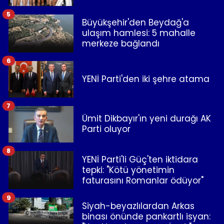
5
Büyükşehir'den Beydağ'a
ulaşım hamlesi: 5 mahalle
merkeze bağlandı
6
YENİ Parti'den iki şehre atama
7
Ümit Dikbayır'ın yeni durağı AK
Parti oluyor
8
YENİ Parti'li Güç'ten iktidara
tepki: "Kötü yönetimin
faturasını Romanlar ödüyor"
9
Siyah-beyazlılardan Arkas
binası önünde pankartlı isyan: