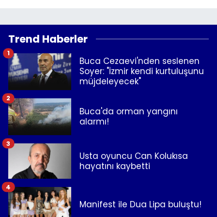
Trend Haberler
1
Buca Cezaevi'nden seslenen
Soyer: "İzmir kendi kurtuluşunu
müjdeleyecek"
2
Buca'da orman yangını
alarmı!
3
Usta oyuncu Can Kolukısa
hayatını kaybetti
4
Manifest ile Dua Lipa buluştu!