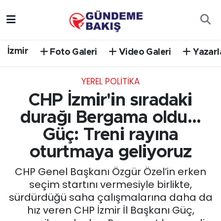
Ankara
Nöbetçi Eczaneler
İzmir
Foto Galeri
Video Galeri
Yazarl
Bilim Teknoloji
Hava Durumu
YEREL POLİTİKA
DÜNYA
Trafik Durumu
CHP İzmir'in sıradaki
EGE
Süper Lig Puan Durumu ve Fikstür
durağı Bergama oldu...
Güç: Treni rayına
EĞİTİM
Tüm Manşetler
oturtmaya geliyoruz
EKONOMİ
Son Dakika Haberleri
CHP Genel Başkanı Özgür Özel’in erken
seçim startını vermesiyle birlikte,
English News
Haber Arşivi
sürdürdüğü saha çalışmalarına daha da
hız veren CHP İzmir İl Başkanı Güç,
GÜNCEL