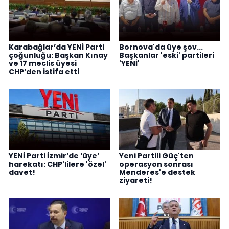
Karabağlar’da YENİ Parti
Bornova'da üye şov...
çoğunluğu: Başkan Kınay
Başkanlar 'eski' partileri
ve 17 meclis üyesi
'YENİ'
CHP’den istifa etti
YENİ Parti İzmir’de ‘üye’
Yeni Partili Güç'ten
harekatı: CHP'lilere 'özel'
operasyon sonrası
davet!
Menderes'e destek
ziyareti!