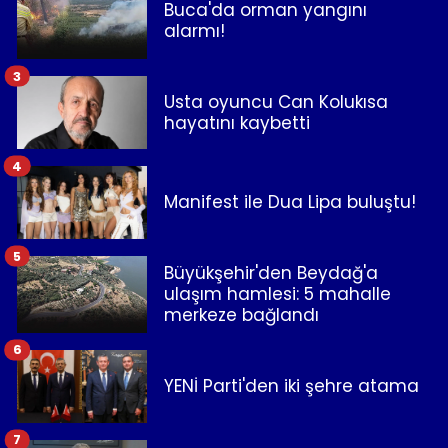
Buca'da orman yangını
alarmı!
3
Usta oyuncu Can Kolukısa
hayatını kaybetti
4
Manifest ile Dua Lipa buluştu!
5
Büyükşehir'den Beydağ'a
ulaşım hamlesi: 5 mahalle
merkeze bağlandı
6
YENİ Parti'den iki şehre atama
7