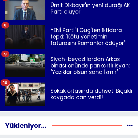
Ümit Dikbayır'ın yeni durağı AK
Parti oluyor
8
YENİ Parti'li Güç'ten iktidara
tepki: "Kötü yönetimin
faturasını Romanlar ödüyor"
9
Siyah-beyazlılardan Arkas
binası önünde pankartlı isyan:
"Yazıklar olsun sana İzmir"
10
Sokak ortasında dehşet: Bıçaklı
kavgada can verdi!
Yükleniyor...