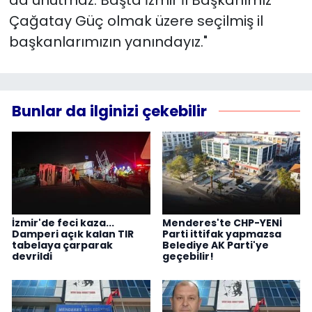
Çağatay Güç olmak üzere seçilmiş il
başkanlarımızın yanındayız."
Bunlar da ilginizi çekebilir
İzmir'de feci kaza...
Menderes'te CHP-YENİ
Damperi açık kalan TIR
Parti ittifak yapmazsa
tabelaya çarparak
Belediye AK Parti'ye
devrildi
geçebilir!