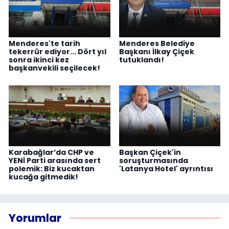
Menderes'te tarih
Menderes Belediye
tekerrür ediyor... Dört yıl
Başkanı İlkay Çiçek
sonra ikinci kez
tutuklandı!
başkanvekili seçilecek!
Karabağlar’da CHP ve
Başkan Çiçek'in
YENİ Parti arasında sert
soruşturmasında
polemik: Biz kucaktan
'Latanya Hotel' ayrıntısı
kucağa gitmedik!
Yorumlar