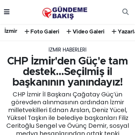
Ankara
Nöbetçi Eczaneler
İzmir
Foto Galeri
Video Galeri
Yazarl
Bilim Teknoloji
Hava Durumu
İZMIR HABERLERI
DÜNYA
Trafik Durumu
CHP İzmir'den Güç'e tam
EGE
Süper Lig Puan Durumu ve Fikstür
destek...Seçilmiş il
başkanının yanındayız!
EĞİTİM
Tüm Manşetler
CHP İzmir İl Başkanı Çağatay Güç’ün
EKONOMİ
Son Dakika Haberleri
görevden alınmasının ardından İzmir
milletvekilleri Ednan Arslan, Deniz Yücel,
English News
Haber Arşivi
Yüksel Taşkın ile belediye başkanları Filiz
Ceritoğlu Sengel ve Övünç Demir, sosyal
GÜNCEL
medya hesaplarından ortak tepki