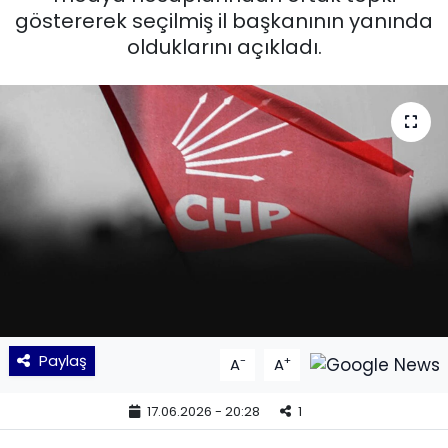
göstererek seçilmiş il başkanının yanında
KÜLTÜR SANAT
olduklarını açıkladı.
MAGAZİN
POLİTİKA
SAĞLIK
Siyaset
SPOR
TEKNOLOJİ
Paylaş
-
+
A
A
Yaşam
17.06.2026 - 20:28
1
YEREL POLİTİKA