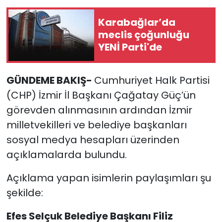
Karabağlar’da
YEREL YÖNETİMLER
meclis çoğunluğu
YENİ Parti'de
Yurt
GÜNDEME BAKIŞ-
Cumhuriyet Halk Partisi
(CHP) İzmir İl Başkanı Çağatay Güç’ün
görevden alınmasının ardından İzmir
milletvekilleri ve belediye başkanları
sosyal medya hesapları üzerinden
açıklamalarda bulundu.
Açıklama yapan isimlerin paylaşımları şu
şekilde:
Efes Selçuk Belediye Başkanı Filiz