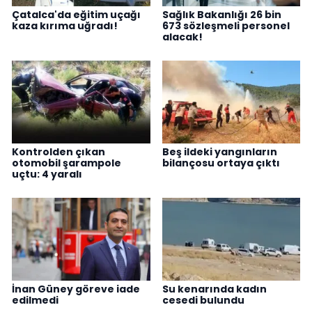
Çatalca'da eğitim uçağı
Sağlık Bakanlığı 26 bin
kaza kırıma uğradı!
673 sözleşmeli personel
alacak!
Kontrolden çıkan
Beş ildeki yangınların
otomobil şarampole
bilançosu ortaya çıktı
uçtu: 4 yaralı
İnan Güney göreve iade
Su kenarında kadın
edilmedi
cesedi bulundu