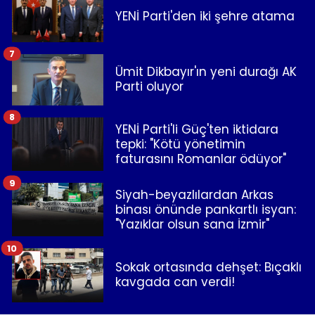
YENİ Parti'den iki şehre atama
7
Ümit Dikbayır'ın yeni durağı AK
Parti oluyor
8
YENİ Parti'li Güç'ten iktidara
tepki: "Kötü yönetimin
faturasını Romanlar ödüyor"
9
Siyah-beyazlılardan Arkas
binası önünde pankartlı isyan:
"Yazıklar olsun sana İzmir"
10
Sokak ortasında dehşet: Bıçaklı
kavgada can verdi!