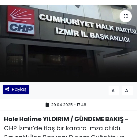
KÜLTÜR SANAT
MAGAZİN
POLİTİKA
SAĞLIK
Siyaset
SPOR
Paylaş
-
+
A
A
TEKNOLOJİ
29.04.2025 - 17:48
Hale Halime YILDIRIM / GÜNDEME BAKIŞ -
Yaşam
CHP İzmir’de flaş bir karara imza atıldı.
YEREL POLİTİKA