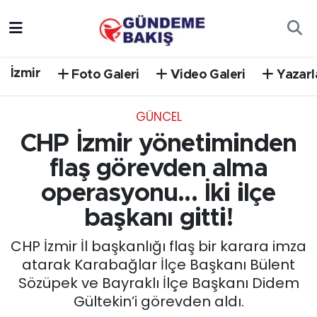
Ankara
Nöbetçi Eczaneler
İzmir
Foto Galeri
Video Galeri
Yazarl
Bilim Teknoloji
Hava Durumu
GÜNCEL
DÜNYA
Trafik Durumu
CHP İzmir yönetiminden
EGE
Süper Lig Puan Durumu ve Fikstür
flaş görevden alma
operasyonu... İki ilçe
EĞİTİM
Tüm Manşetler
başkanı gitti!
EKONOMİ
Son Dakika Haberleri
CHP İzmir İl başkanlığı flaş bir karara imza
atarak Karabağlar İlçe Başkanı Bülent
English News
Haber Arşivi
Sözüpek ve Bayraklı İlçe Başkanı Didem
Gültekin’i görevden aldı.
GÜNCEL