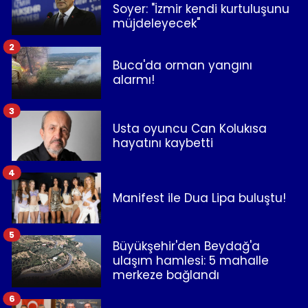
Soyer: "İzmir kendi kurtuluşunu
müjdeleyecek"
2
Buca'da orman yangını
alarmı!
3
Usta oyuncu Can Kolukısa
hayatını kaybetti
4
Manifest ile Dua Lipa buluştu!
5
Büyükşehir'den Beydağ'a
ulaşım hamlesi: 5 mahalle
merkeze bağlandı
6