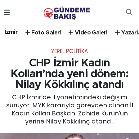
Ankara
Nöbetçi Eczaneler
İzmir
Foto Galeri
Video Galeri
Yazarl
Bilim Teknoloji
Hava Durumu
YEREL POLİTİKA
DÜNYA
Trafik Durumu
CHP İzmir Kadın
EGE
Süper Lig Puan Durumu ve Fikstür
Kolları’nda yeni dönem:
Nilay Kökkılınç atandı
EĞİTİM
Tüm Manşetler
CHP İzmir’de il yönetimindeki değişim
EKONOMİ
Son Dakika Haberleri
sürüyor. MYK kararıyla görevden alınan İl
Kadın Kolları Başkanı Zahide Kurun’un
English News
Haber Arşivi
yerine Nilay Kökkılınç atandı.
GÜNCEL