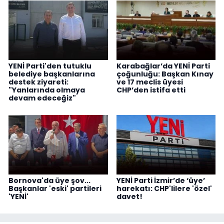
YENİ Parti'den tutuklu
Karabağlar’da YENİ Parti
belediye başkanlarına
çoğunluğu: Başkan Kınay
destek ziyareti:
ve 17 meclis üyesi
"Yanlarında olmaya
CHP’den istifa etti
devam edeceğiz"
Bornova'da üye şov...
YENİ Parti İzmir’de ‘üye’
Başkanlar 'eski' partileri
harekatı: CHP'lilere 'özel'
'YENİ'
davet!