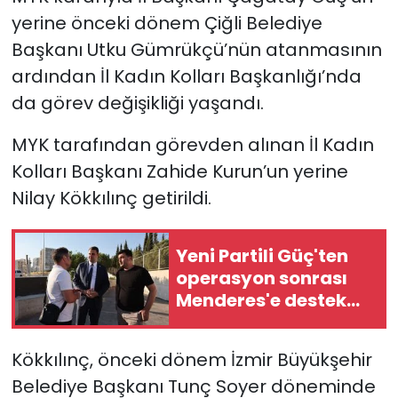
yerine önceki dönem Çiğli Belediye
YEREL YÖNETİMLER
Başkanı Utku Gümrükçü’nün atanmasının
ardından İl Kadın Kolları Başkanlığı’nda
Yurt
da görev değişikliği yaşandı.
MYK tarafından görevden alınan İl Kadın
Kolları Başkanı Zahide Kurun’un yerine
Nilay Kökkılınç getirildi.
Yeni Partili Güç'ten
operasyon sonrası
Menderes'e destek
ziyareti!
Kökkılınç, önceki dönem İzmir Büyükşehir
Belediye Başkanı Tunç Soyer döneminde