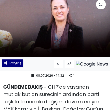
KÜLTÜR SANAT
MAGAZİN
POLİTİKA
SAĞLIK
Siyaset
Paylaş
-
+
A
A
SPOR
08.07.2026 - 14:32
1
TEKNOLOJİ
GÜNDEME BAKIŞ -
CHP’de yaşanan
mutlak butlan sürecinin ardından parti
Yaşam
teşkilatlarındaki değişim devam ediyor.
MYK kararıyla İl Başkanı Çağatay Güç’ün
YEREL POLİTİKA