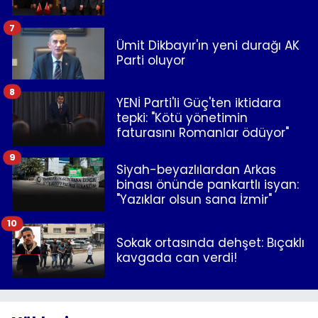
7
Ümit Dikbayır'ın yeni durağı AK
Parti oluyor
8
YENİ Parti'li Güç'ten iktidara
tepki: "Kötü yönetimin
faturasını Romanlar ödüyor"
9
Siyah-beyazlılardan Arkas
binası önünde pankartlı isyan:
"Yazıklar olsun sana İzmir"
10
Sokak ortasında dehşet: Bıçaklı
kavgada can verdi!