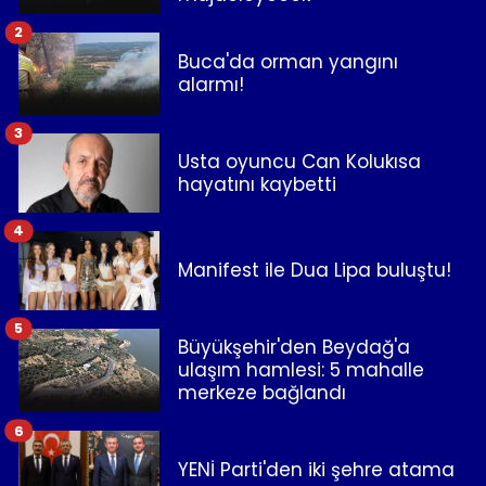
2
Buca'da orman yangını
alarmı!
3
Usta oyuncu Can Kolukısa
hayatını kaybetti
4
Manifest ile Dua Lipa buluştu!
5
Büyükşehir'den Beydağ'a
ulaşım hamlesi: 5 mahalle
merkeze bağlandı
6
YENİ Parti'den iki şehre atama