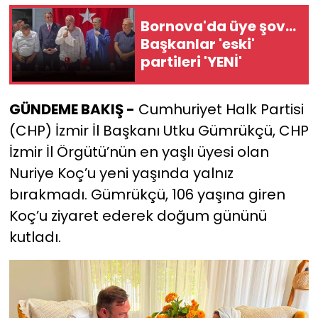
Bornova'da üye şov...
YEREL YÖNETİMLER
Başkanlar 'eski'
partileri 'YENİ'
Yurt
GÜNDEME BAKIŞ -
Cumhuriyet Halk Partisi
(CHP) İzmir İl Başkanı Utku Gümrükçü, CHP
İzmir İl Örgütü’nün en yaşlı üyesi olan
Nuriye Koç’u yeni yaşında yalnız
bırakmadı. Gümrükçü, 106 yaşına giren
Koç’u ziyaret ederek doğum gününü
kutladı.