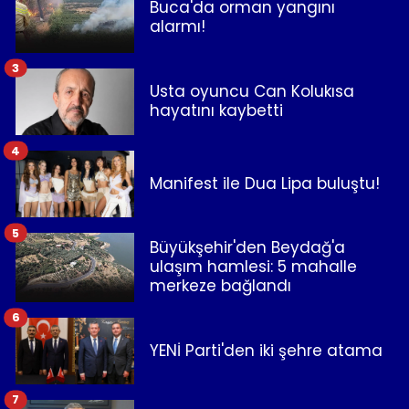
Buca'da orman yangını
alarmı!
3
Usta oyuncu Can Kolukısa
hayatını kaybetti
4
Manifest ile Dua Lipa buluştu!
5
Büyükşehir'den Beydağ'a
ulaşım hamlesi: 5 mahalle
merkeze bağlandı
6
YENİ Parti'den iki şehre atama
7