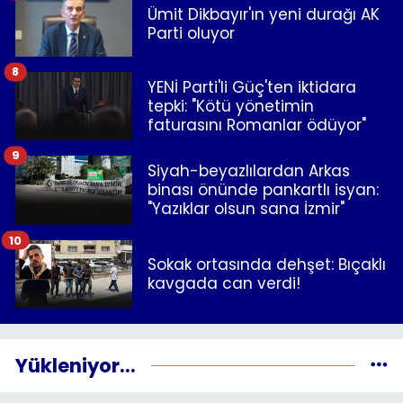
Ümit Dikbayır'ın yeni durağı AK
Parti oluyor
8
YENİ Parti'li Güç'ten iktidara
tepki: "Kötü yönetimin
faturasını Romanlar ödüyor"
9
Siyah-beyazlılardan Arkas
binası önünde pankartlı isyan:
"Yazıklar olsun sana İzmir"
10
Sokak ortasında dehşet: Bıçaklı
kavgada can verdi!
Yükleniyor...