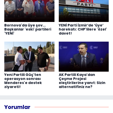
Bornova'da üye şov...
YENİ Parti İzmir’de ‘üye’
Başkanlar 'eski' partileri
harekatı: CHP'lilere 'özel'
'YENİ'
davet!
Yeni Partili Güç'ten
AK Partili Kaya'dan
operasyon sonrası
Çeşme Projesi
Menderes'e destek
eleştirilerine yanıt: Sizin
ziyareti!
alternatifiniz ne?
Yorumlar