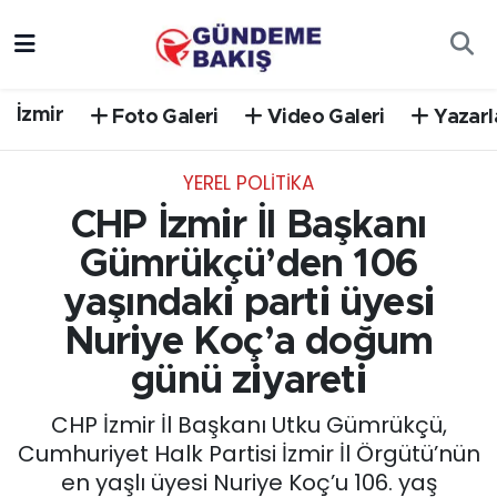
Ankara
Nöbetçi Eczaneler
İzmir
Foto Galeri
Video Galeri
Yazarl
Bilim Teknoloji
Hava Durumu
YEREL POLİTİKA
DÜNYA
Trafik Durumu
CHP İzmir İl Başkanı
EGE
Süper Lig Puan Durumu ve Fikstür
Gümrükçü’den 106
yaşındaki parti üyesi
EĞİTİM
Tüm Manşetler
Nuriye Koç’a doğum
EKONOMİ
Son Dakika Haberleri
günü ziyareti
CHP İzmir İl Başkanı Utku Gümrükçü,
English News
Haber Arşivi
Cumhuriyet Halk Partisi İzmir İl Örgütü’nün
en yaşlı üyesi Nuriye Koç’u 106. yaş
GÜNCEL