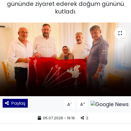
gününde ziyaret ederek doğum gününü
KÜLTÜR SANAT
kutladı.
MAGAZİN
POLİTİKA
SAĞLIK
Siyaset
SPOR
TEKNOLOJİ
Paylaş
-
+
A
A
Yaşam
05.07.2026 - 19:16
2
YEREL POLİTİKA