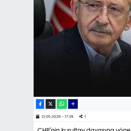
KÜLTÜR SANAT
MAGAZİN
POLİTİKA
SAĞLIK
Siyaset
SPOR
TEKNOLOJİ
Yaşam
21.05.2026 - 17:39
1
CHP'nin kurultay davasına yöneli
YEREL POLİTİKA