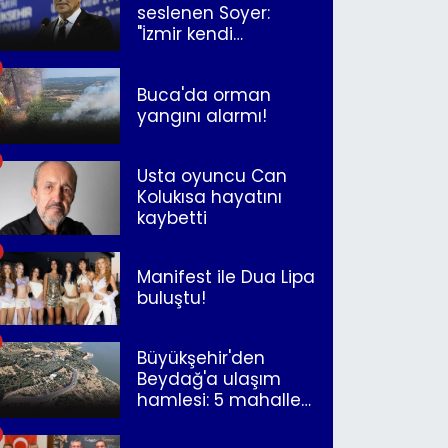
seslenen Soyer:
"İzmir kendi
kurtuluşunu
müjdeleyecek"
Buca'da orman
yangını alarmı!
Usta oyuncu Can
Kolukısa hayatını
kaybetti
Manifest ile Dua Lipa
buluştu!
Büyükşehir'den
Beydağ'a ulaşım
hamlesi: 5 mahalle
merkeze bağlandı