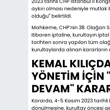
2023 tarihli CHP İstanbul İl Kon
aykırı olması nedeniyle mutlak 
olduğu" belirtildi.
Mahkeme, CHP’nin 38. Olağan Seç
itibaren iptaline, kurultayın ipt
tarihten sonra yapılan tüm olağ
kurultaylarda alınan kararların d
KEMAL KILIÇDA
YÖNETİM İÇİN 
DEVAM" KARAR
Kararda, 4-5 Kasım 2023 tarihl
dönülmesine, kurultay öncesi ge