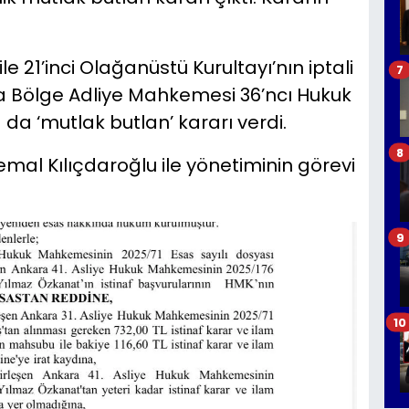
le 21’inci Olağanüstü Kurultayı’nın iptali
7
a Bölge Adliye Mahkemesi 36’ncı Hukuk
a da ‘mutlak butlan’ kararı verdi.
8
mal Kılıçdaroğlu ile yönetiminin görevi
9
10