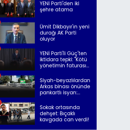
YENİ Parti'den iki
şehre atama
Ümit Dikbayır'ın yeni
durağı AK Parti
oluyor
YENİ Parti'li Güç'ten
iktidara tepki: "Kötü
yönetimin faturasını
Romanlar ödüyor"
Siyah-beyazlılardan
Arkas binası önünde
pankartlı isyan:
"Yazıklar olsun sana
İzmir"
Sokak ortasında
dehşet: Bıçaklı
kavgada can verdi!