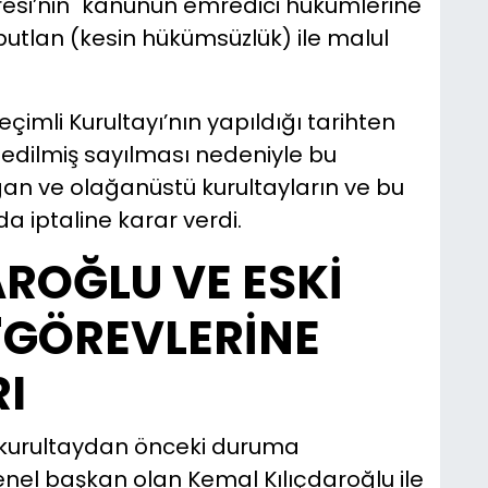
gresi’nin "kanunun emredici hükümlerine
butlan (kesin hükümsüzlük) ile malul
imli Kurultayı’nın yapıldığı tarihten
al edilmiş sayılması nedeniyle bu
an ve olağanüstü kurultayların ve bu
a iptaline karar verdi.
ROĞLU VE ESKİ
"GÖREVLERİNE
I
i kurultaydan önceki duruma
nel başkan olan Kemal Kılıçdaroğlu ile