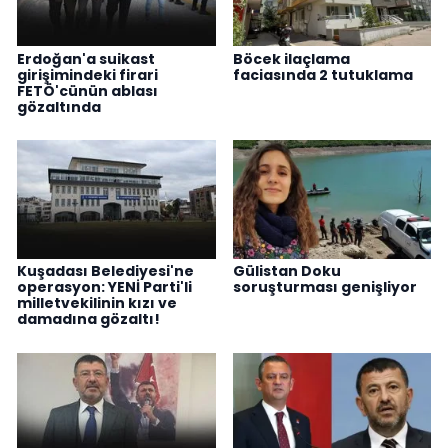
Erdoğan'a suikast
Böcek ilaçlama
girişimindeki firari
faciasında 2 tutuklama
FETÖ'cünün ablası
gözaltında
Kuşadası Belediyesi'ne
Gülistan Doku
operasyon: YENİ Parti'li
soruşturması genişliyor
milletvekilinin kızı ve
damadına gözaltı!