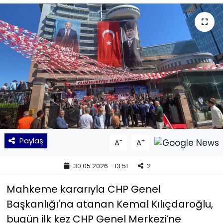
KÜLTÜR SANAT
MAGAZİN
POLİTİKA
SAĞLIK
Siyaset
Paylaş
-
+
A
A
SPOR
30.05.2026 - 13:51
2
TEKNOLOJİ
Mahkeme kararıyla CHP Genel
Yaşam
Başkanlığı'na atanan Kemal Kılıçdaroğlu,
bugün ilk kez CHP Genel Merkezi’ne
YEREL POLİTİKA