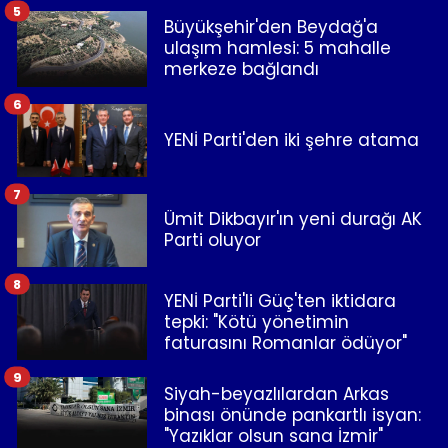
5
Büyükşehir'den Beydağ'a
ulaşım hamlesi: 5 mahalle
merkeze bağlandı
6
YENİ Parti'den iki şehre atama
7
Ümit Dikbayır'ın yeni durağı AK
Parti oluyor
8
YENİ Parti'li Güç'ten iktidara
tepki: "Kötü yönetimin
faturasını Romanlar ödüyor"
9
Siyah-beyazlılardan Arkas
binası önünde pankartlı isyan:
"Yazıklar olsun sana İzmir"