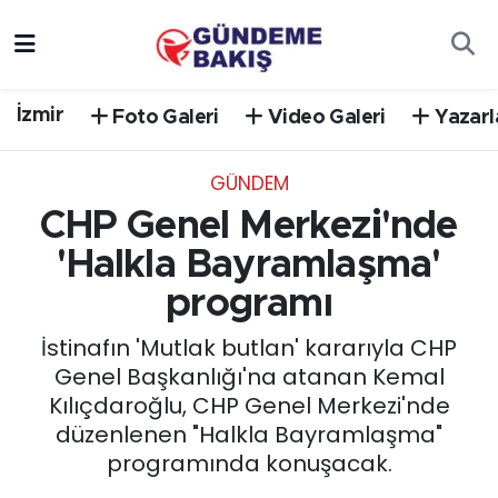
Ankara
Nöbetçi Eczaneler
İzmir
Foto Galeri
Video Galeri
Yazarl
Bilim Teknoloji
Hava Durumu
GÜNDEM
DÜNYA
Trafik Durumu
CHP Genel Merkezi'nde
EGE
Süper Lig Puan Durumu ve Fikstür
'Halkla Bayramlaşma'
programı
EĞİTİM
Tüm Manşetler
İstinafın 'Mutlak butlan' kararıyla CHP
EKONOMİ
Son Dakika Haberleri
Genel Başkanlığı'na atanan Kemal
Kılıçdaroğlu, CHP Genel Merkezi'nde
English News
Haber Arşivi
düzenlenen "Halkla Bayramlaşma"
programında konuşacak.
GÜNCEL