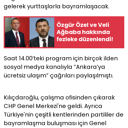
gelerek yurttaşlarla bayramlaşacak.
YEREL YÖNETİMLER
Özgür Özel ve Veli
Yurt
Ağbaba hakkında
fezleke düzenlendi!
Saat 14.00’teki program için birçok ilden
sosyal medya kanalıyla “Ankara’ya
ücretsiz ulaşım” çağrıları paylaşılmıştı.
Kılıçdaroğlu, çalışma ofisinden çıkarak
CHP Genel Merkezi'ne geldi. Ayrıca
Türkiye'nin çeşitli kentlerinden partililer de
bayramlaşma buluşması için Genel