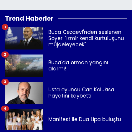
Trend Haberler
1
Buca Cezaevi'nden seslenen
Soyer: "İzmir kendi kurtuluşunu
müjdeleyecek"
2
Buca'da orman yangını
alarmı!
3
Usta oyuncu Can Kolukısa
hayatını kaybetti
4
Manifest ile Dua Lipa buluştu!