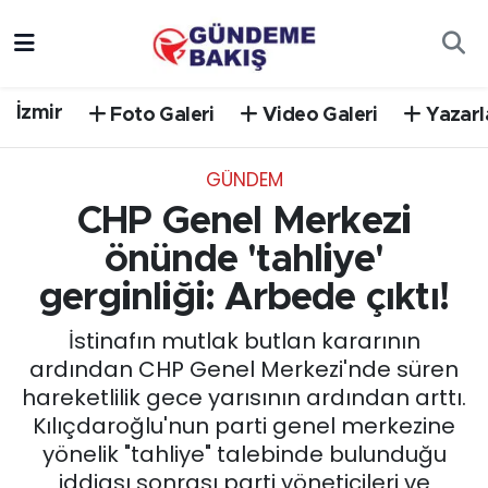
Ankara
Nöbetçi Eczaneler
İzmir
Foto Galeri
Video Galeri
Yazarl
Bilim Teknoloji
Hava Durumu
GÜNDEM
DÜNYA
Trafik Durumu
CHP Genel Merkezi
EGE
Süper Lig Puan Durumu ve Fikstür
önünde 'tahliye'
gerginliği: Arbede çıktı!
EĞİTİM
Tüm Manşetler
İstinafın mutlak butlan kararının
EKONOMİ
Son Dakika Haberleri
ardından CHP Genel Merkezi'nde süren
hareketlilik gece yarısının ardından arttı.
English News
Haber Arşivi
Kılıçdaroğlu'nun parti genel merkezine
yönelik "tahliye" talebinde bulunduğu
GÜNCEL
iddiası sonrası parti yöneticileri ve