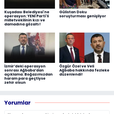
Kuşadası Belediyesi'ne
Gülistan Doku
operasyon: YENİ Parti'li
soruşturması genişliyor
milletvekilinin kızı ve
damadına gözaltı!
İzmir’deki operasyon
Özgür Özel ve Veli
sonrası Ağbaba’dan
Ağbaba hakkında fezleke
açıklama: Boğazımızdan
düzenlendi!
haram para geçtiyse
zehir olsun
Yorumlar