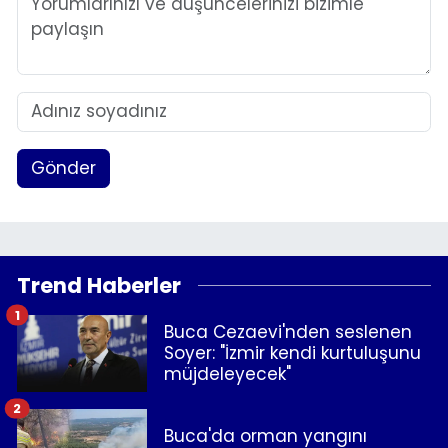
Gönder
Trend Haberler
1
Buca Cezaevi'nden seslenen
Soyer: "İzmir kendi kurtuluşunu
müjdeleyecek"
2
Buca'da orman yangını