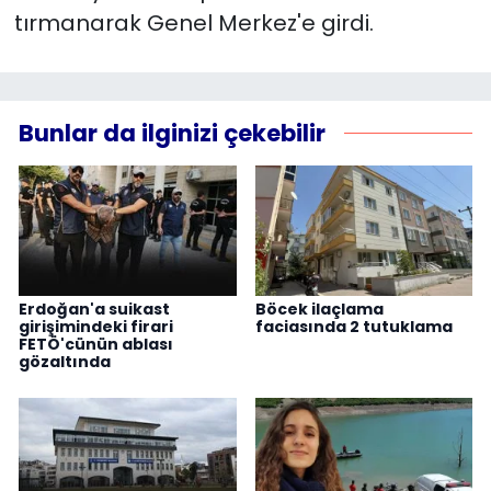
tırmanarak Genel Merkez'e girdi.
Bunlar da ilginizi çekebilir
Erdoğan'a suikast
Böcek ilaçlama
girişimindeki firari
faciasında 2 tutuklama
FETÖ'cünün ablası
gözaltında