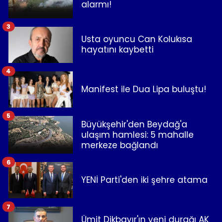
alarmı!
3
Usta oyuncu Can Kolukısa
hayatını kaybetti
4
Manifest ile Dua Lipa buluştu!
5
Büyükşehir'den Beydağ'a
ulaşım hamlesi: 5 mahalle
merkeze bağlandı
6
YENİ Parti'den iki şehre atama
7
Ümit Dikbayır'ın yeni durağı AK