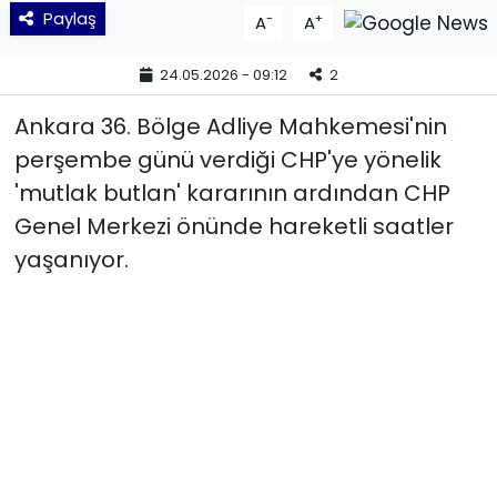
Paylaş
-
+
A
A
YEREL YÖNETİMLER
24.05.2026 - 09:12
2
Yurt
Ankara 36. Bölge Adliye Mahkemesi'nin
perşembe günü verdiği CHP'ye yönelik
'mutlak butlan' kararının ardından CHP
Genel Merkezi önünde hareketli saatler
yaşanıyor.