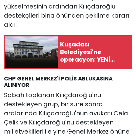
yükselmesinin ardından Kılıçdaroğlu
destekçileri bina önünden çekilme kararı
aldı.
Kuşadası
Belediyesi'ne
operasyon: YENİ
Parti'li milletvekilinin
kızı ve damadına
CHP GENEL MERKEZ'İ POLİS ABLUKASINA
gözaltı!
ALINIYOR
Sabah toplanan Kılıçdaroğlu'nu
destekleyen grup, bir süre sonra
aralarında Kılıçdaroğlu'nun avukatı Celal
Çelik ve Kılıçdaroğlu'nu destekleyen
milletvekilleri ile yine Genel Merkez önüne