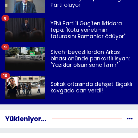
Parti oluyor
8
YENİ Parti'li Güç'ten iktidara
tepki: "Kötü yönetimin
faturasını Romanlar ödüyor"
9
Siyah-beyazlılardan Arkas
binası önünde pankartlı isyan:
"Yazıklar olsun sana İzmir"
10
Sokak ortasında dehşet: Bıçaklı
kavgada can verdi!
Yükleniyor...