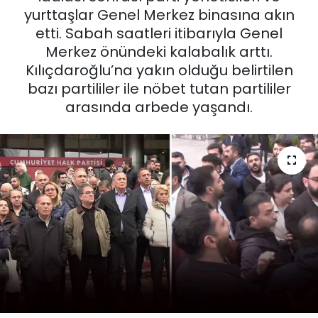
yurttaşlar Genel Merkez binasına akın
KÜLTÜR SANAT
etti. Sabah saatleri itibarıyla Genel
Merkez önündeki kalabalık arttı.
MAGAZİN
Kılıçdaroğlu’na yakın olduğu belirtilen
bazı partililer ile nöbet tutan partililer
POLİTİKA
arasında arbede yaşandı.
SAĞLIK
Siyaset
SPOR
TEKNOLOJİ
Yaşam
YEREL POLİTİKA