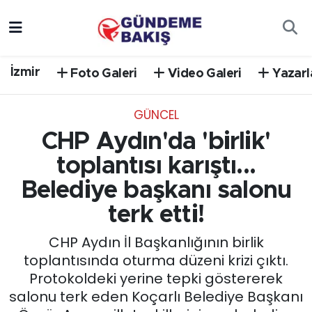
Ankara
Nöbetçi Eczaneler
İzmir
Foto Galeri
Video Galeri
Yazarl
Bilim Teknoloji
Hava Durumu
GÜNCEL
DÜNYA
Trafik Durumu
CHP Aydın'da 'birlik'
EGE
Süper Lig Puan Durumu ve Fikstür
toplantısı karıştı...
Belediye başkanı salonu
EĞİTİM
Tüm Manşetler
terk etti!
EKONOMİ
Son Dakika Haberleri
CHP Aydın İl Başkanlığının birlik
toplantısında oturma düzeni krizi çıktı.
English News
Haber Arşivi
Protokoldeki yerine tepki göstererek
salonu terk eden Koçarlı Belediye Başkanı
GÜNCEL