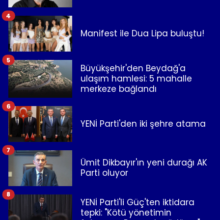
4
Manifest ile Dua Lipa buluştu!
5
Büyükşehir'den Beydağ'a
ulaşım hamlesi: 5 mahalle
merkeze bağlandı
6
YENİ Parti'den iki şehre atama
7
Ümit Dikbayır'ın yeni durağı AK
Parti oluyor
8
YENİ Parti'li Güç'ten iktidara
tepki: "Kötü yönetimin