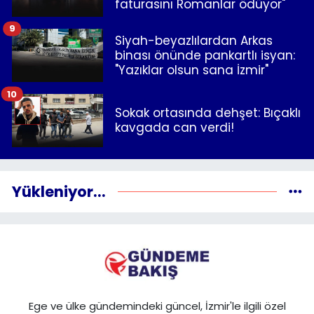
faturasını Romanlar ödüyor"
9
Siyah-beyazlılardan Arkas
binası önünde pankartlı isyan:
"Yazıklar olsun sana İzmir"
10
Sokak ortasında dehşet: Bıçaklı
kavgada can verdi!
Yükleniyor...
Ege ve ülke gündemindeki güncel, İzmir'le ilgili özel