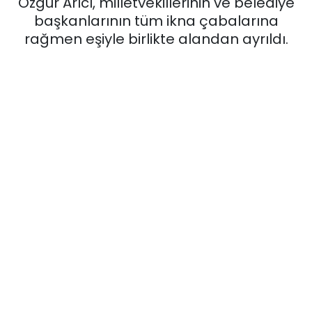
Özgür Arıcı, milletvekillerinin ve belediye
başkanlarının tüm ikna çabalarına
KÜLTÜR SANAT
rağmen eşiyle birlikte alandan ayrıldı.
MAGAZİN
POLİTİKA
SAĞLIK
Siyaset
SPOR
TEKNOLOJİ
Yaşam
YEREL POLİTİKA