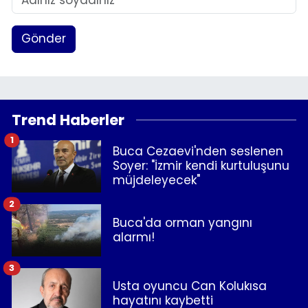
Gönder
Trend Haberler
1
Buca Cezaevi'nden seslenen
Soyer: "İzmir kendi kurtuluşunu
müjdeleyecek"
2
Buca'da orman yangını
alarmı!
3
Usta oyuncu Can Kolukısa
hayatını kaybetti