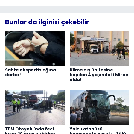
Bunlar da ilginizi çekebilir
Sahte ekspertiz ağına
Klima dış ünitesine
darbe!
kapılan 4 yaşındaki Miraç
öldü!
TEM Otoyolu'nda feci
Yolcu otobüsü
kaza: 10 araç birbirine
kamyonete çarptı... 1 ölü,