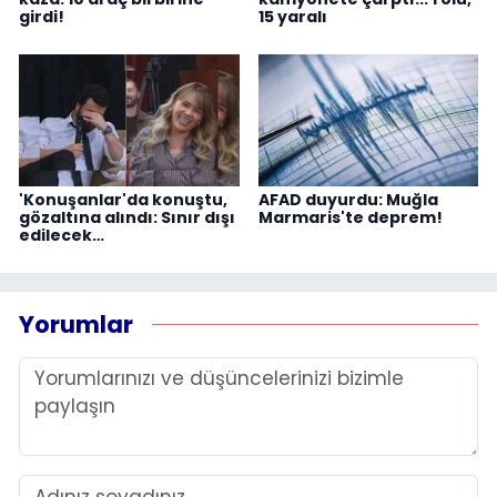
girdi!
15 yaralı
'Konuşanlar'da konuştu,
AFAD duyurdu: Muğla
gözaltına alındı: Sınır dışı
Marmaris'te deprem!
edilecek…
Yorumlar